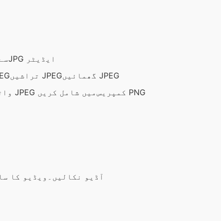
JPG ایڈیٹر
پس من
گھمائیں JPEG
تراشیں JPEG
سائز تبدی
کمپریس PNG
واٹر مارک کو JPEG میں شامل کریں
آڈیو نکالیں۔
ویڈیو کا سا