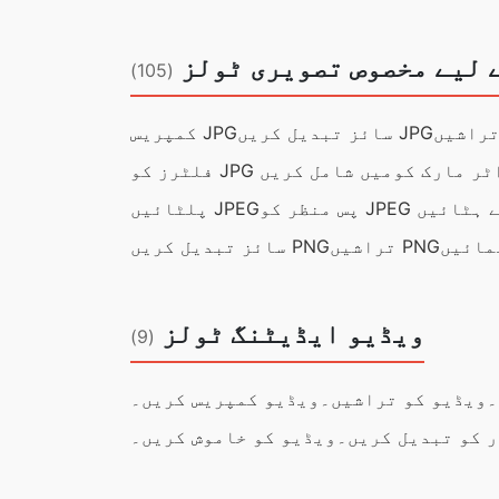
 لیے مخصوص تصویری ٹولز
(105)
سائز تبدیل کریں JPG
کمپریس JPG
فلٹرز کو JPG میں شامل کریں
نظر کو JPEG سے ہٹائیں
پلٹائیں JPEG
تراشیں PNG
سائز تبدیل کریں PNG
ویڈیو ایڈیٹنگ ٹولز
(9)
۔
ویڈیو کو تراشیں۔
ویڈیو کمپریس کریں۔
 کو تبدیل کریں۔
ویڈیو کو خاموش کریں۔