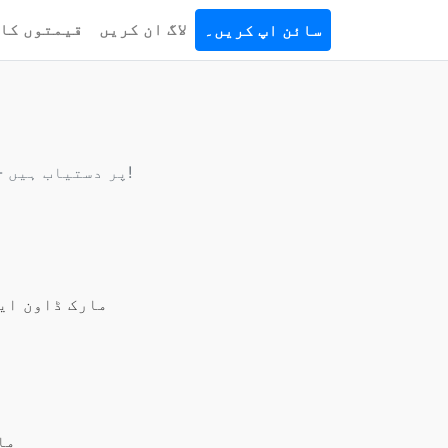
لاگ ان کریں
قیمتوں کا 
سائن اپ کریں۔
تمام فائل کنورژن ٹولز JPEG.to پر دستیاب ہیں - تبادلوں کے 1,000 سے زیادہ اختیارات!
مارک ڈاون ای
ما