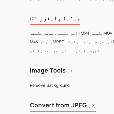
میڈیا پلیئرز
(22)
MP4 پلیئر
آڈیو پلیئر
ویڈیو پلیئر
ایم پی جی پلیئر
MPEG پلیئر
M4V پلیئر
اوپس پلیئر
اے آئی ایف ایف پلیئر
Image Tools
(1)
Remove Background
Convert from JPEG
(12)