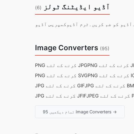
آڈیو ایڈیٹنگ ٹولز
(6)
آڈیو کو ضم کریں۔
ٹرم آڈیو
کمپریس آڈیو
Image Converters
(95)
ئے JPEG
PNG کرنے کے لئے JPG
ے لئے ICO
PNG کرنے کے لئے SVG
رنے کے لئے BMP
JPG کرنے کے لئے GIF
ئے PNG
JPG کرنے کے لئے JFIF
تمام دیکھیں 95 Image Converters →