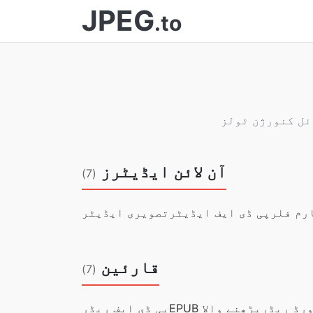
JPEG
.to
آن لائن ایڈیٹرز
(7)
رم فلر
پی ڈی ایف ایڈیٹر
تصویری ایڈیٹر
قارئین
(7)
رڈ ریڈر
EPUB پڑھنے والا
پی ڈی ایف ریڈر