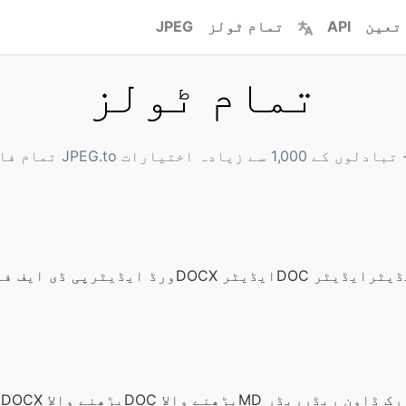
تعین
API
تمام ٹولز
JPEG
تمام ٹولز
ڈیٹر
DOC ایڈیٹر
DOCX ایڈیٹر
ورڈ ایڈیٹر
پی ڈی ایف فا
رک ڈاون ریڈر
MD ریڈر
DOC پڑھنے والا
DOCX پڑھنے والا
و