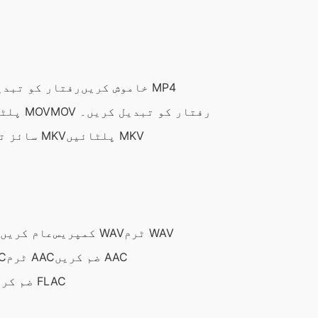
خاموش کریں MP4
MP4 رفتار کو تب
MOV رفتار کو تبدیل کریں۔
پلٹائیں MOV
پلٹائیں MKV
سائز تبدیل کریں MKV
ٹرم WAV
کمپریس WAV
MP3 عام کریں
ضم کریں AAC
ٹرم AAC
کمپ
ضم کریں FLAC