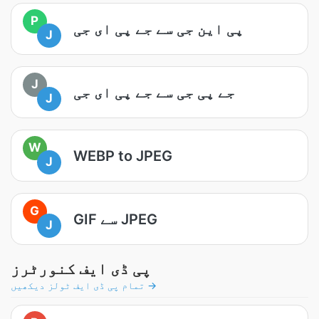
P
پی این جی سے جے پی ای جی
J
J
جے پی جی سے جے پی ای جی
J
W
WEBP to JPEG
J
G
GIF سے JPEG
J
پی ڈی ایف کنورٹرز
تمام پی ڈی ایف ٹولز دیکھیں →