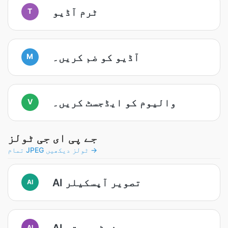
ٹرم آڈیو
T
آڈیو کو ضم کریں۔
M
والیوم کو ایڈجسٹ کریں۔
V
جے پی ای جی ٹولز
تمام JPEG ٹولز دیکھیں →
AI تصویر آپسکیلر
AI
AI فوٹو بہتر
AI