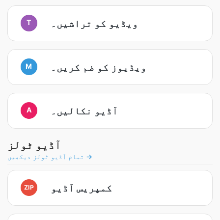
ویڈیو کو تراشیں۔
T
ویڈیوز کو ضم کریں۔
M
آڈیو نکالیں۔
A
آڈیو ٹولز
تمام آڈیو ٹولز دیکھیں →
کمپریس آڈیو
ZIP