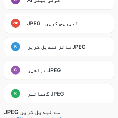
JPEG کمپریس کریں۔
ZIP
سائز تبدیل کریں JPEG
R
تراشیں JPEG
C
گھمائیں JPEG
R
JPEG سے تبدیل کریں