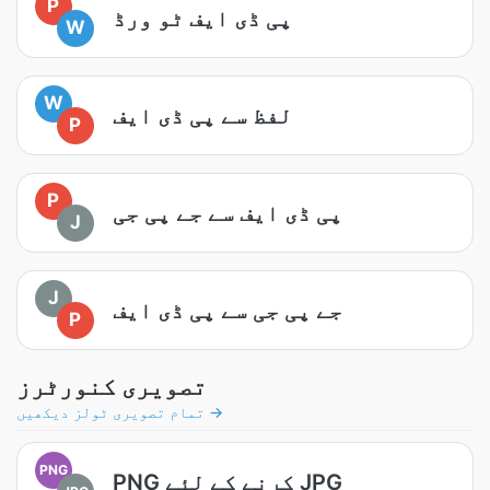
P
پی ڈی ایف ٹو ورڈ
W
W
لفظ سے پی ڈی ایف
P
P
پی ڈی ایف سے جے پی جی
J
J
جے پی جی سے پی ڈی ایف
P
تصویری کنورٹرز
تمام تصویری ٹولز دیکھیں →
PNG
PNG کرنے کے لئے JPG