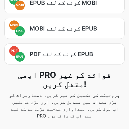
EPUB کرنے کے لئے MOBI
MOBI
MOBI
MOBI کرنے کے لئے EPUB
EPUB
PDF
PDF کرنے کے لئے EPUB
EPUB
ابھی PRO فوائد کو غیر
مقفل کریں!
پروجیکٹ کی تکمیل کو تیز کریں، دستاویزات کو
بڑی تعداد میں تبدیل کریں، اور بڑی فائلیں
اپ لوڈ کریں۔ پیداواری صلاحیت بڑھانے کے لیے
PRO میں اپ گریڈ کریں۔