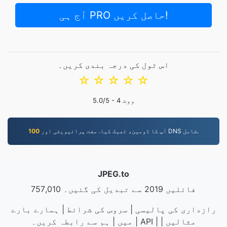
آج ہی PRO حاصل کریں!
اس ٹول کی درجہ بندی کریں۔
☆
☆
☆
☆
☆
ووٹ
4
/5 -
5.0
آپ کا ڈومین، ٹھیک کیا. مفت پرائیویٹی اور DNS شامل.
100
JPEG.to
757,010 فائلیں 2019 سے تبدیل کی گئیں۔
رازداری کی پالیسی
|
سروس کی شرائط
|
ہمارے بارے
مثالیں
|
|
API
|
میں
|
ہم سے رابطہ کریں۔