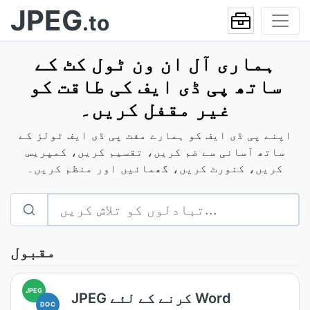
JPEG
.to
ہماری آل ان ون ٹول کٹ کے
ساتھ پی ڈی ایف کی طاقت کو
غیر مقفل کریں۔
اپنے پی ڈی ایف کو ہمارے مفت پی ڈی ایف ٹولز کے
ساتھ آسانی سے ضم کریں، تقسیم کریں، کمپریس
کریں، کنورٹ کریں، گھمائیں اور منظم کریں۔
مقبول
JPEG
JPEG کرنے کے لئے Word
DOC