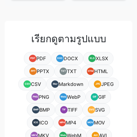
เรียกดูตามรูปแบบ
PDF
DOCX
XLSX
PDF
DOC
XLS
PPTX
TXT
HTML
PPT
TXT
HTM
CSV
Markdown
JPEG
CSV
Mar
JPE
PNG
WebP
GIF
PNG
Web
GIF
BMP
TIFF
SVG
BMP
TIF
SVG
ICO
MP4
MOV
ICO
MP4
MOV
MKV
WebM
AVI
MKV
Web
AVI