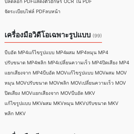
ปลดล็อก PDF
แสดงตัวอักษร OCR ใน PDF
จัดระเบียบไฟล์ PDF
ลบหน้า
เครื่องมือวิดีโอเฉพาะรูปแบบ
(99)
บีบอัด MP4
แก้ไขรูปแบบ MP4
ผสม MP4
หมุน MP4
ปรับขนาด MP4
พลิก MP4
เปลี่ยนความเร็ว MP4
ปิดเสียง MP4
แยกเสียงจาก MP4
บีบอัด MOV
แก้ไขรูปแบบ MOV
ผสม MOV
หมุน MOV
ปรับขนาด MOV
พลิก MOV
เปลี่ยนความเร็ว MOV
ปิดเสียง MOV
แยกเสียงจาก MOV
บีบอัด MKV
แก้ไขรูปแบบ MKV
ผสม MKV
หมุน MKV
ปรับขนาด MKV
พลิก MKV