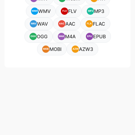
WMV
FLV
MP3
WMV
FLV
MP3
WAV
AAC
FLAC
WAV
AAC
FLA
OGG
M4A
EPUB
OGG
M4A
EPU
MOBI
AZW3
MOB
AZW