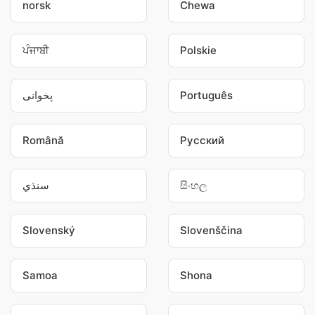
norsk
Chewa
ਪੰਜਾਬੀ
Polskie
پخوانی
Português
Română
Pусский
سنڌي
සිංහල
Slovenský
Slovenščina
Samoa
Shona