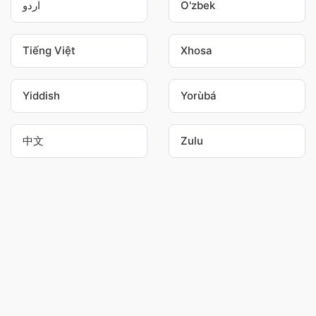
اردو
O'zbek
Tiếng Việt
Xhosa
Yiddish
Yorùbá
中文
Zulu