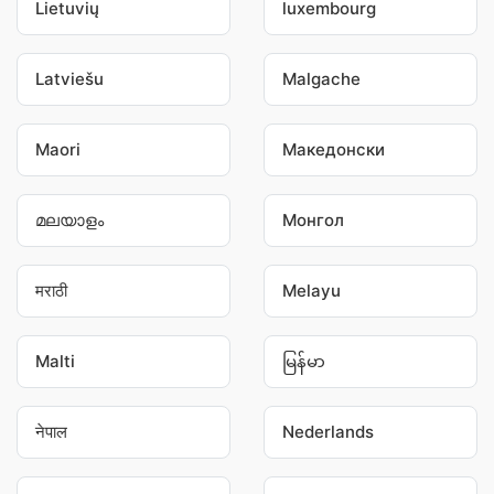
Lietuvių
luxembourg
Latviešu
Malgache
Maori
Македонски
മലയാളം
Монгол
मराठी
Melayu
Malti
မြန်မာ
नेपाल
Nederlands