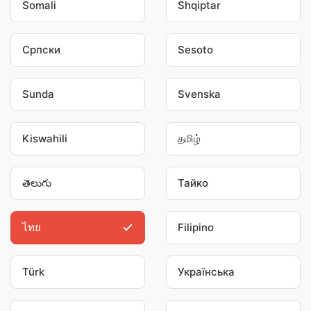
Somali
Shqiptar
Српски
Sesoto
Sunda
Svenska
Kiswahili
தமிழ்
తెలుగు
Тайко
ไทย
Filipino
Türk
Українська