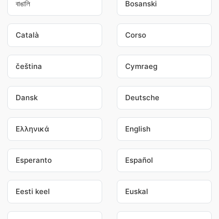
বাঙালি
Bosanski
Català
Corso
čeština
Cymraeg
Dansk
Deutsche
Ελληνικά
English
Esperanto
Español
Eesti keel
Euskal