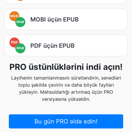
MOBI
MOBI üçün EPUB
EPUB
PDF
PDF üçün EPUB
EPUB
PRO üstünlüklərini indi açın!
Layihənin tamamlanmasını sürətləndirin, sənədləri
toplu şəkildə çevirin və daha böyük faylları
yükləyin. Məhsuldarlığı artırmaq üçün PRO
versiyasına yüksəldin.
Bu gün PRO əldə edin!