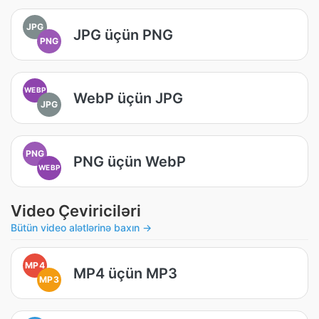
JPG
JPG üçün PNG
PNG
WEBP
WebP üçün JPG
JPG
PNG
PNG üçün WebP
WEBP
Video Çeviriciləri
Bütün video alətlərinə baxın →
MP4
MP4 üçün MP3
MP3