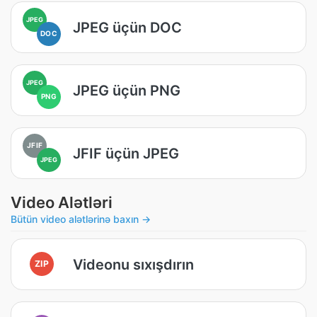
JPEG
JPEG üçün DOC
DOC
JPEG
JPEG üçün PNG
PNG
JFIF
JFIF üçün JPEG
JPEG
Video Alətləri
Bütün video alətlərinə baxın →
Videonu sıxışdırın
ZIP