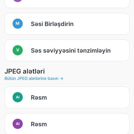
Səsi Birləşdirin
M
Səs səviyyəsini tənzimləyin
V
JPEG alətləri
Bütün JPEG alətlərinə baxın →
Rəsm
AI
Rəsm
AI