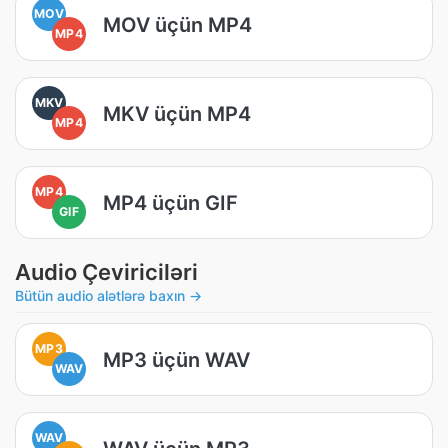
MOV
MOV üçün MP4
MP4
MKV
MKV üçün MP4
MP4
MP4
MP4 üçün GIF
GIF
Audio Çeviriciləri
Bütün audio alətlərə baxın →
MP3
MP3 üçün WAV
WAV
WAV