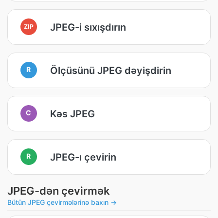
JPEG-i sıxışdırın
ZIP
Ölçüsünü JPEG dəyişdirin
R
Kəs JPEG
C
JPEG-ı çevirin
R
JPEG-dən çevirmək
Bütün JPEG çevirmələrinə baxın →