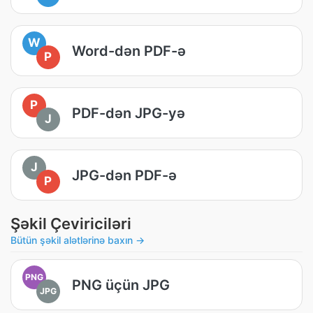
W
Word-dən PDF-ə
P
P
PDF-dən JPG-yə
J
J
JPG-dən PDF-ə
P
Şəkil Çeviriciləri
Bütün şəkil alətlərinə baxın →
PNG
PNG üçün JPG
JPG