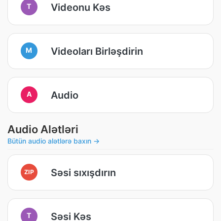
Videonu Kəs
T
Videoları Birləşdirin
M
Audio
A
Audio Alətləri
Bütün audio alətlərə baxın →
Səsi sıxışdırın
ZIP
Səsi Kəs
T