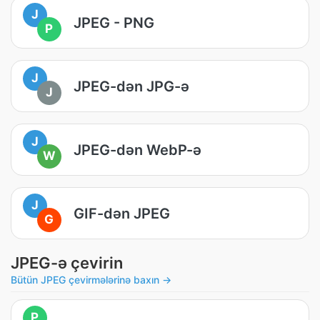
J
JPEG - PNG
P
J
JPEG-dən JPG-ə
J
J
JPEG-dən WebP-ə
W
J
GIF-dən JPEG
G
JPEG-ə çevirin
Bütün JPEG çevirmələrinə baxın →
P