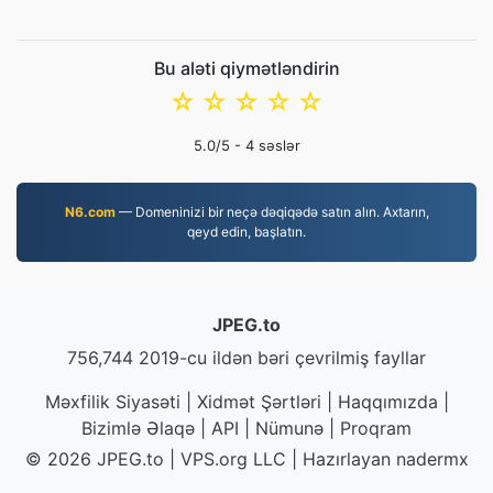
Bu aləti qiymətləndirin
☆
☆
☆
☆
☆
5.0
/5 -
4
səslər
N6.com
— Domeninizi bir neçə dəqiqədə satın alın. Axtarın,
qeyd edin, başlatın.
JPEG.to
756,744 2019-cu ildən bəri çevrilmiş fayllar
Məxfilik Siyasəti
|
Xidmət Şərtləri
|
Haqqımızda
|
Bizimlə Əlaqə
|
API
|
Nümunə
|
Proqram
© 2026 JPEG.to
|
VPS.org
LLC | Hazırlayan
nadermx