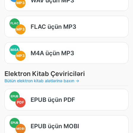
WAV üçün MP3
MP3
FLAC
FLAC üçün MP3
MP3
M4A
M4A üçün MP3
MP3
Elektron Kitab Çeviriciləri
Bütün elektron kitab alətlərinə baxın →
EPUB
EPUB üçün PDF
PDF
EPUB
EPUB üçün MOBI
MOBI