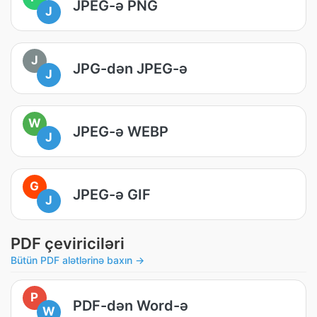
JPEG-ə PNG
J
J
JPG-dən JPEG-ə
J
W
JPEG-ə WEBP
J
G
JPEG-ə GIF
J
PDF çeviriciləri
Bütün PDF alətlərinə baxın →
P
PDF-dən Word-ə
W