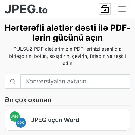
JPEG
.to
Hərtərəfli alətlər dəsti ilə PDF-
lərin gücünü açın
PULSUZ PDF alətlərimizlə PDF-lərinizi asanlıqla
birləşdirin, bölün, sıxışdırın, çevirin, fırladın və təşkil
edin
Ən çox oxunan
JPEG
JPEG üçün Word
DOC