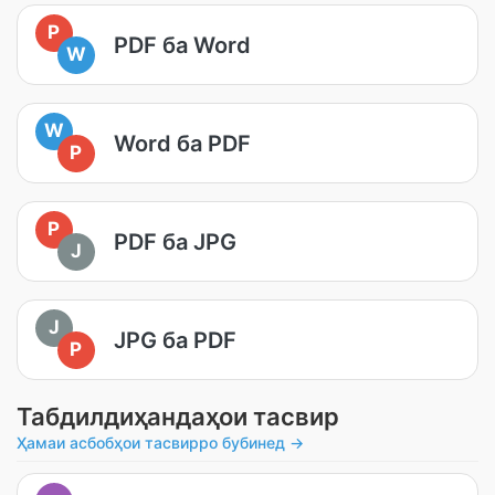
P
PDF ба Word
W
W
Word ба PDF
P
P
PDF ба JPG
J
J
JPG ба PDF
P
Табдилдиҳандаҳои тасвир
Ҳамаи асбобҳои тасвирро бубинед →