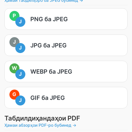
Ҳамаи табдилҳоро ба JPEG бубинед →
P
PNG ба JPEG
J
J
JPG ба JPEG
J
W
WEBP ба JPEG
J
G
GIF ба JPEG
J
Табдилдиҳандаҳои PDF
Ҳамаи абзорҳои PDF-ро бубинед →