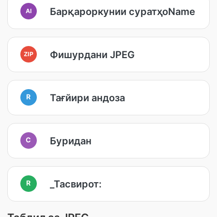
Барқароркунии суратҳоName
AI
Фишурдани JPEG
ZIP
Тағйири андоза
R
Буридан
C
_Тасвирот:
R