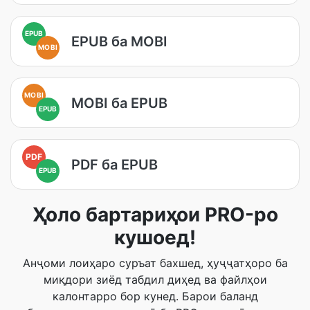
EPUB
EPUB ба MOBI
MOBI
MOBI
MOBI ба EPUB
EPUB
PDF
PDF ба EPUB
EPUB
Ҳоло бартариҳои PRO-ро
кушоед!
Анҷоми лоиҳаро суръат бахшед, ҳуҷҷатҳоро ба
миқдори зиёд табдил диҳед ва файлҳои
калонтарро бор кунед. Барои баланд