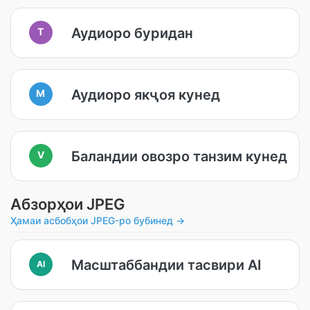
Аудиоро буридан
T
Аудиоро якҷоя кунед
M
Баландии овозро танзим кунед
V
Абзорҳои JPEG
Ҳамаи асбобҳои JPEG-ро бубинед →
Масштаббандии тасвири AI
AI