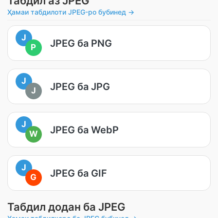
Табдил аз JPEG
Ҳамаи табдилоти JPEG-ро бубинед →
J
JPEG ба PNG
P
J
JPEG ба JPG
J
J
JPEG ба WebP
W
J
JPEG ба GIF
G
Табдил додан ба JPEG