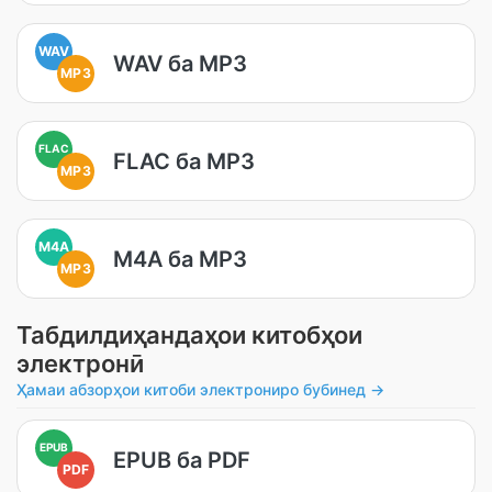
WAV
WAV ба MP3
MP3
FLAC
FLAC ба MP3
MP3
M4A
M4A ба MP3
MP3
Табдилдиҳандаҳои китобҳои
электронӣ
Ҳамаи абзорҳои китоби электрониро бубинед →
EPUB
EPUB ба PDF
PDF