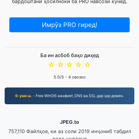
бардоштани ҳосилнокӣ ба PRO навсозӣ кунед.
Имрӯз PRO гиред!
Ба ин асбоб баҳо диҳед
☆
☆
☆
☆
☆
5.0
/5 -
4
овозхо
6-уми ш.
- Free WHOIS махфият, DNS ва SSL дар ҳар домен.
JPEG.to
757,110 Файлҳое, ки аз соли 2019 инҷониб табдил
дода шудаанд