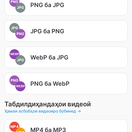
PNG
PNG ба JPG
JPG
JPG
JPG ба PNG
PNG
WEBP
WebP ба JPG
JPG
PNG
PNG ба WebP
WEBP
Табдилдиҳандаҳои видеоӣ
Ҳамаи асбобҳои видеоиро бубинед →
MP4
MP4 ба MP3