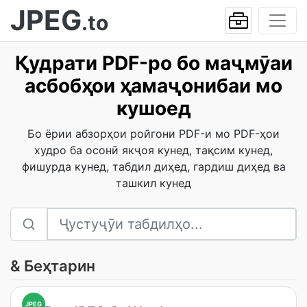
JPEG
.to
Қудрати PDF-ро бо маҷмӯаи
асбобҳои ҳамаҷонибаи мо
кушоед
Бо ёрии абзорҳои ройгони PDF-и мо PDF-ҳои
худро ба осонӣ якҷоя кунед, тақсим кунед,
фишурда кунед, табдил диҳед, гардиш диҳед ва
ташкил кунед
& Беҳтарин
JPEG