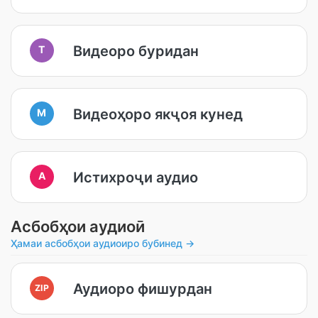
Видеоро буридан
T
Видеоҳоро якҷоя кунед
M
Истихроҷи аудио
A
Асбобҳои аудиоӣ
Ҳамаи асбобҳои аудиоиро бубинед →
Аудиоро фишурдан
ZIP