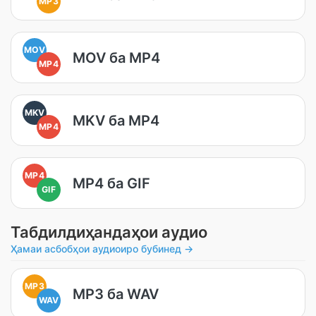
MP3
MOV
MOV ба MP4
MP4
MKV
MKV ба MP4
MP4
MP4
MP4 ба GIF
GIF
Табдилдиҳандаҳои аудио
Ҳамаи асбобҳои аудиоиро бубинед →
MP3
MP3 ба WAV
WAV