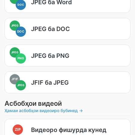
JPEG ба Word
DOC
JPEG
JPEG ба DOC
DOC
JPEG
JPEG ба PNG
PNG
JFIF
JFIF ба JPEG
JPEG
Асбобҳои видеоӣ
Ҳамаи асбобҳои видеоиро бубинед →
Видеоро фишурда кунед
ZIP