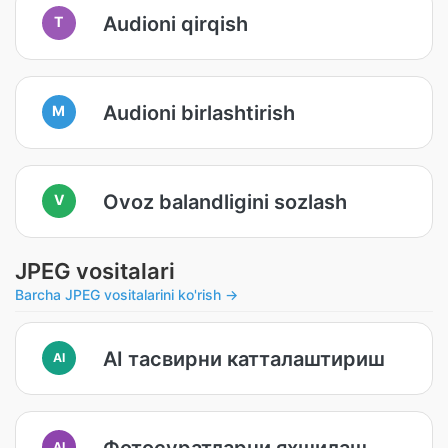
Audioni qirqish
T
Audioni birlashtirish
M
Ovoz balandligini sozlash
V
JPEG vositalari
Barcha JPEG vositalarini ko'rish →
AI тасвирни катталаштириш
AI
Фотосуратларни яхшилаш
AI