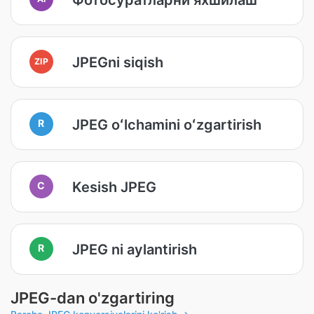
JPEGni siqish
ZIP
JPEG oʻlchamini oʻzgartirish
R
Kesish JPEG
C
JPEG ni aylantirish
R
JPEG-dan o'zgartiring