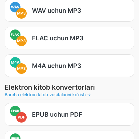
WAV
WAV uchun MP3
MP3
FLAC
FLAC uchun MP3
MP3
M4A
M4A uchun MP3
MP3
Elektron kitob konvertorlari
Barcha elektron kitob vositalarini ko'rish →
EPUB
EPUB uchun PDF
PDF
EPUB