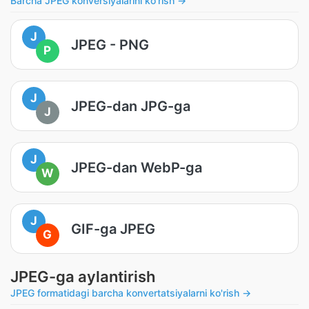
Barcha JPEG konversiyalarini ko'rish →
J
JPEG - PNG
P
J
JPEG-dan JPG-ga
J
J
JPEG-dan WebP-ga
W
J
GIF-ga JPEG
G
JPEG-ga aylantirish
JPEG formatidagi barcha konvertatsiyalarni ko'rish →