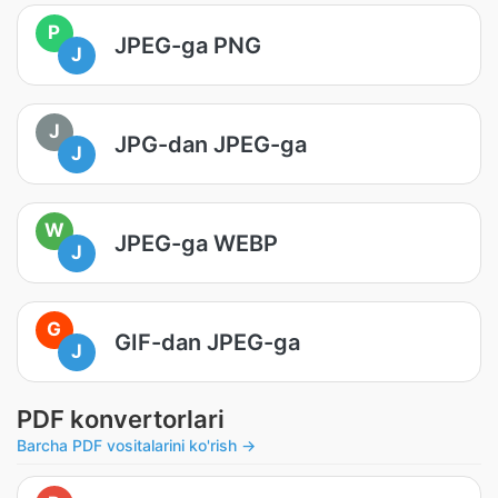
P
JPEG-ga PNG
J
J
JPG-dan JPEG-ga
J
W
JPEG-ga WEBP
J
G
GIF-dan JPEG-ga
J
PDF konvertorlari
Barcha PDF vositalarini ko'rish →