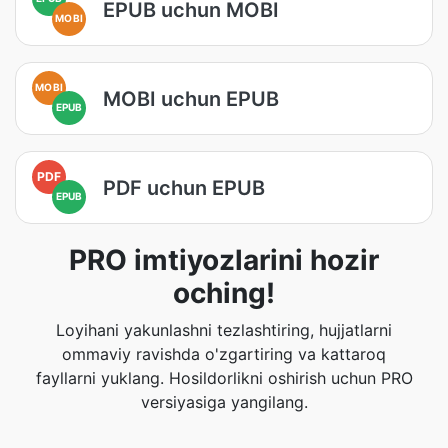
EPUB uchun MOBI
MOBI
MOBI
MOBI uchun EPUB
EPUB
PDF
PDF uchun EPUB
EPUB
PRO imtiyozlarini hozir
oching!
Loyihani yakunlashni tezlashtiring, hujjatlarni
ommaviy ravishda o'zgartiring va kattaroq
fayllarni yuklang. Hosildorlikni oshirish uchun PRO
versiyasiga yangilang.