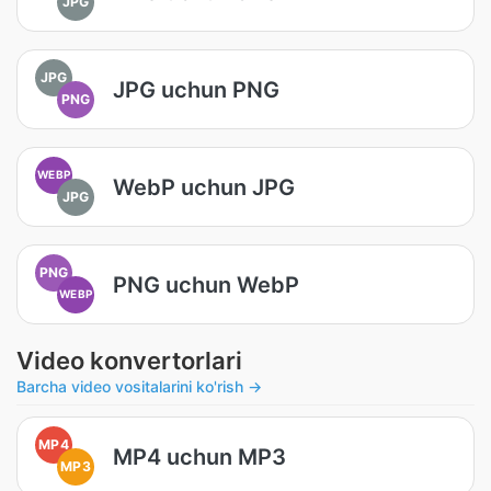
JPG
JPG
JPG uchun PNG
PNG
WEBP
WebP uchun JPG
JPG
PNG
PNG uchun WebP
WEBP
Video konvertorlari
Barcha video vositalarini ko'rish →
MP4
MP4 uchun MP3
MP3