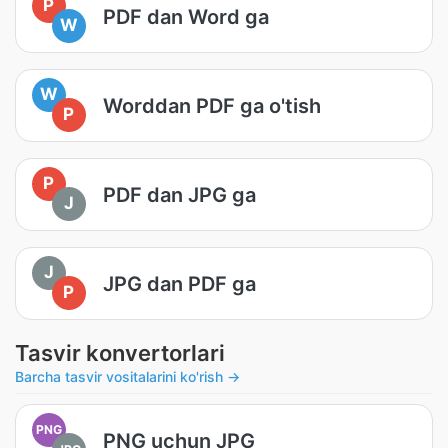
P
PDF dan Word ga
W
W
Worddan PDF ga o'tish
P
P
PDF dan JPG ga
J
J
JPG dan PDF ga
P
Tasvir konvertorlari
Barcha tasvir vositalarini ko'rish →
PNG
PNG uchun JPG