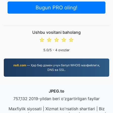
Bugun PRO oling!
Ushbu vositani baholang
☆
☆
☆
☆
☆
5.0
/5 -
4
ovozlar
ns6.com
— Ҳар бир домен учун бепул WHOIS махфийлиги,
DNS ва SSL.
JPEG.to
757,132 2019-yildan beri o'zgartirilgan fayllar
Maxfiylik siyosati
|
Xizmat ko'rsatish shartlari
|
Biz