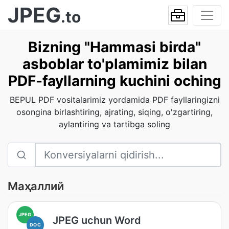
JPEG
.to
Bizning "Hammasi birda"
asboblar to'plamimiz bilan
PDF-fayllarning kuchini oching
BEPUL PDF vositalarimiz yordamida PDF fayllaringizni
osongina birlashtiring, ajrating, siqing, o'zgartiring,
aylantiring va tartibga soling
Маҳаллий
JPEG
JPEG uchun Word
DOC