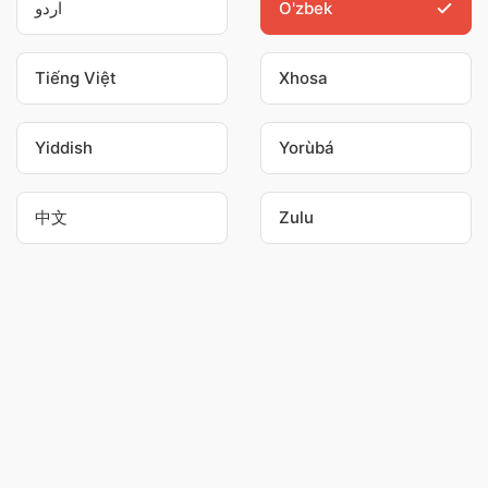
اردو
O'zbek
Tiếng Việt
Xhosa
Yiddish
Yorùbá
中文
Zulu