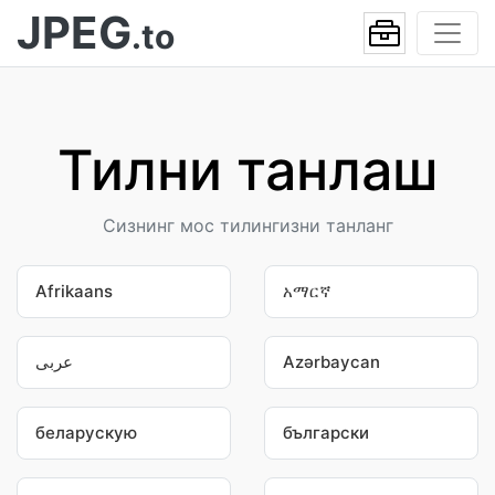
JPEG
.to
Тилни танлаш
Сизнинг мос тилингизни танланг
Afrikaans
አማርኛ
عربى
Azərbaycan
беларускую
български