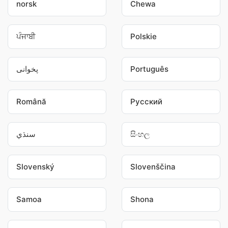
norsk
Chewa
ਪੰਜਾਬੀ
Polskie
پخوانی
Português
Română
Pусский
سنڌي
සිංහල
Slovenský
Slovenščina
Samoa
Shona