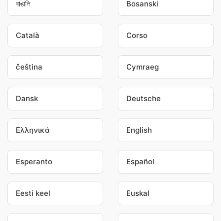
বাঙালি
Bosanski
Català
Corso
čeština
Cymraeg
Dansk
Deutsche
Ελληνικά
English
Esperanto
Español
Eesti keel
Euskal