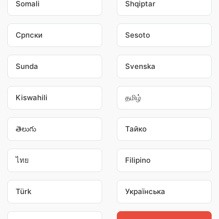
Somali
Shqiptar
Српски
Sesoto
Sunda
Svenska
Kiswahili
தமிழ்
తెలుగు
Тайко
ไทย
Filipino
Türk
Українська