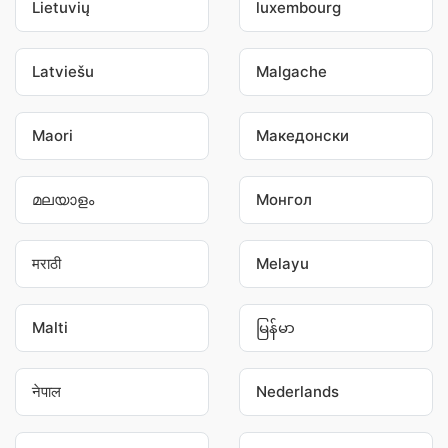
Lietuvių
luxembourg
Latviešu
Malgache
Maori
Македонски
മലയാളം
Монгол
मराठी
Melayu
Malti
မြန်မာ
नेपाल
Nederlands