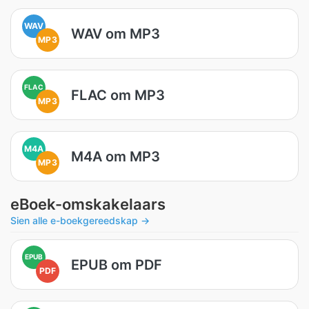
WAV
WAV om MP3
MP3
FLAC
FLAC om MP3
MP3
M4A
M4A om MP3
MP3
eBoek-omskakelaars
Sien alle e-boekgereedskap →
EPUB
EPUB om PDF
PDF