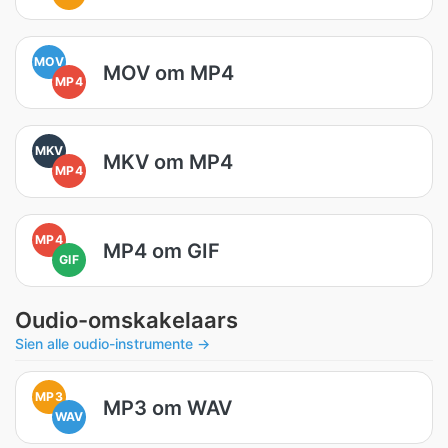
MOV
MOV om MP4
MP4
MKV
MKV om MP4
MP4
MP4
MP4 om GIF
GIF
Oudio-omskakelaars
Sien alle oudio-instrumente →
MP3
MP3 om WAV
WAV