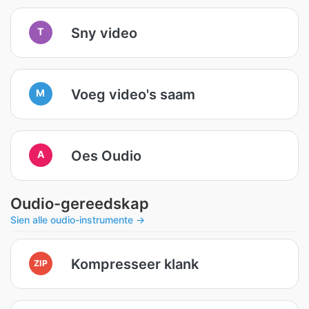
Sny video
T
Voeg video's saam
M
Oes Oudio
A
Oudio-gereedskap
Sien alle oudio-instrumente →
Kompresseer klank
ZIP