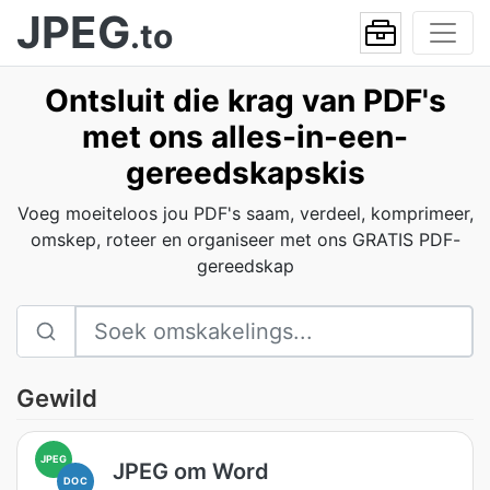
JPEG
.to
Ontsluit die krag van PDF's
met ons alles-in-een-
gereedskapskis
Voeg moeiteloos jou PDF's saam, verdeel, komprimeer,
omskep, roteer en organiseer met ons GRATIS PDF-
gereedskap
Gewild
JPEG
JPEG om Word
DOC