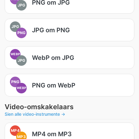
PNG om JPG
JPG
JPG
JPG om PNG
PNG
WEBP
WebP om JPG
JPG
PNG
PNG om WebP
WEBP
Video-omskakelaars
Sien alle video-instrumente →
MP4
MP4 om MP3
MP3