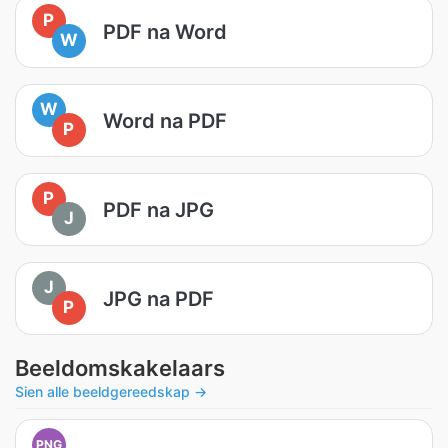
P
PDF na Word
W
W
Word na PDF
P
P
PDF na JPG
J
J
JPG na PDF
P
Beeldomskakelaars
Sien alle beeldgereedskap →
PNG