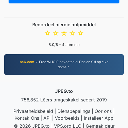
Beoordeel hierdie hulpmiddel
☆
☆
☆
☆
☆
5.0
/5 -
4
stemme
ns6.com
← Free WHOIS privaatheid, Dns en Ssl op elke
domein.
JPEG.to
756,852 Lêers omgeskakel sedert 2019
Privaatheidsbeleid
|
Diensbepalings
|
Oor ons
|
Kontak Ons
|
API
|
Voorbeelds
|
Installeer App
© 2026 JPEG.to
|
VPS.org
LLC | Gemaak deur