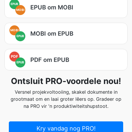
EPUB
EPUB om MOBI
MOBI
MOBI
MOBI om EPUB
EPUB
PDF
PDF om EPUB
EPUB
Ontsluit PRO-voordele nou!
Versnel projekvoltooiing, skakel dokumente in
grootmaat om en laai groter lêers op. Gradeer op
na PRO vir 'n produktiwiteitshupstoot.
Kry vandag nog PRO!