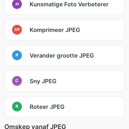
Kunsmatige Foto Verbeterer
AI
Komprimeer JPEG
ZIP
Verander grootte JPEG
R
Sny JPEG
C
Roteer JPEG
R
Omskep vanaf JPEG