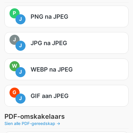
P
PNG na JPEG
J
J
JPG na JPEG
J
W
WEBP na JPEG
J
G
GIF aan JPEG
J
PDF-omskakelaars
Sien alle PDF-gereedskap →