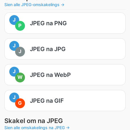
Sien alle JPEG-omskakelings →
J
JPEG na PNG
P
J
JPEG na JPG
J
J
JPEG na WebP
W
J
JPEG na GIF
G
Skakel om na JPEG
Sien alle omskakelings na JPEG →