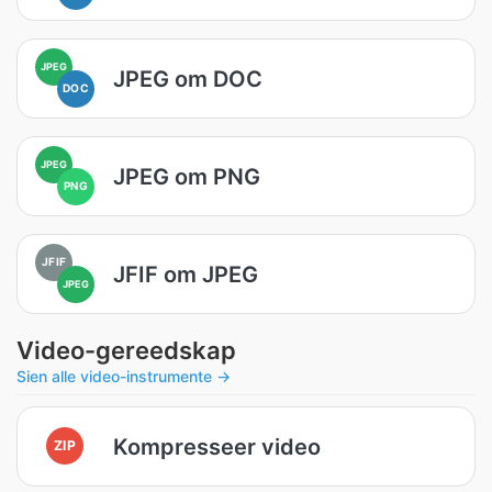
JPEG
JPEG om DOC
DOC
JPEG
JPEG om PNG
PNG
JFIF
JFIF om JPEG
JPEG
Video-gereedskap
Sien alle video-instrumente →
Kompresseer video
ZIP