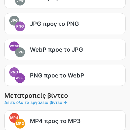
JPG
JPG
JPG προς το PNG
PNG
WEBP
WebP προς το JPG
JPG
PNG
PNG προς το WebP
WEBP
Μετατροπείς βίντεο
Δείτε όλα τα εργαλεία βίντεο →
MP4
MP4 προς το MP3
MP3