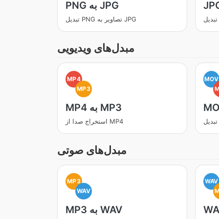
PNG به JPG
تبدیل PNG تصاویر به JPG
مبدل‌های ویدیویی
MP4
MOV
MP3
MP4 به MP3
استخراج صدا از MP4
مبدل‌های صوتی
MP3
WAV
WAV
MP3 به WAV