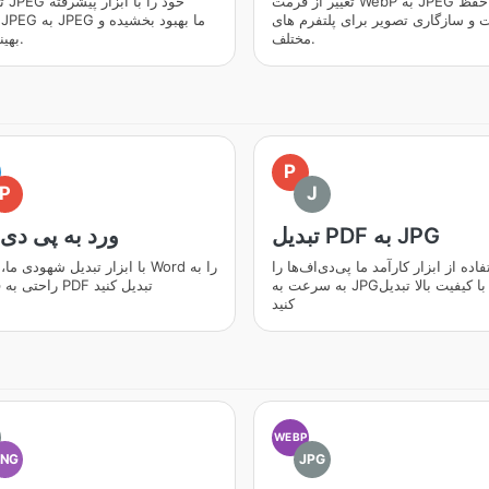
تغییر از فرمت WebP به JPEG با حفظ
تصاو
 و سازگاری تصویر برای پلتفرم های
مختلف.
بهینه کنید.
P
P
J
تبدیل PDF به JPG
ورد به پی دی
فاده از ابزار کارآمد ما پی‌دی‌اف‌ها را
با ابزار تبدیل شهودی ما، اسناد rd
به سرعت به JPGهای با کیفیت بالا تبدیل
راحتی به فرمت PDF تبدیل کنید
کنید
WEBP
PNG
JPG