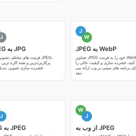
J
J
W
JPEG به WebP
JPEG به JPG
تصاویر JPEG خود را به فرمت WebP
فرمت های مختلف تصویر را به
 کنید، فشرده سازی و کیفیت عالی را
پرکاربردترین و همه کاره ترین
ای برنامه های مبتنی بر وب ارائه می
فشرده سازی تصویر، تبدیل کنید.
دهد.
W
J
J
از وب به JPEG
JPG به JPEG