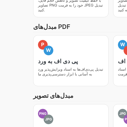
یر JPEG خود را با ابزار پیشرفته
با حفظ کیفیت تصویر و کاهش حجم فایل،
تبدیل JPEG به JPEG ما بهبود بخشیده و
تصاویر PNG خود را به فرمت JPEG تبدیل
کنید.
مبدل‌های PDF
P
W
W
 اف
پی دی اف به ورد
Wo را به
تبدیل پی‌دی‌اف‌ها به اسناد ویرایش‌پذیر ورد
به آسانی با ابزار دسترسی‌پذیری ما
مبدل‌های تصویر
PNG
JPG
JPG