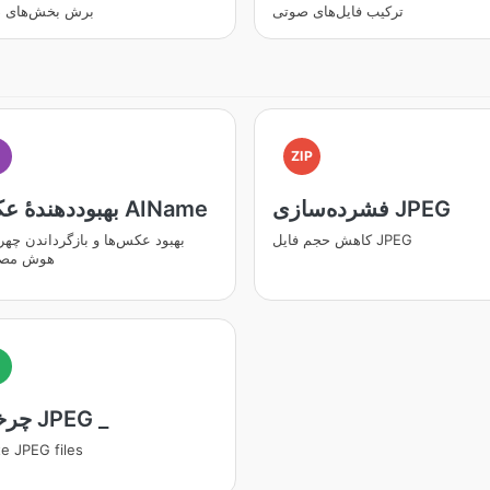
ترکیب فایل‌های صوتی
برش بخش‌های 
I
ZIP
فشرده‌سازی JPEG
بهبوددهندۀ عکس AIName
کاهش حجم فایل JPEG
بهبود عکس‌ها و بازگرداندن چهره‌
هوش مصن
چرخش JPEG _
e JPEG files