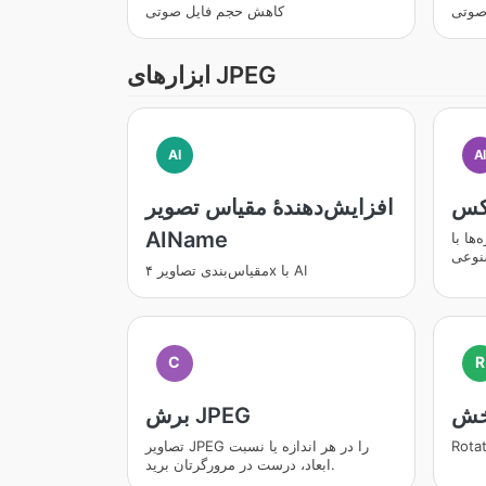
صوتی
کاهش حجم فایل صوتی
ابزارهای JPEG
AI
A
افزایش‌دهندۀ مقیاس تصویر
AIName
ها با
وعی
مقیاس‌بندی تصاویر ۴x با AI
C
R
برش JPEG
Rotat
تصاویر JPEG را در هر اندازه یا نسبت
ابعاد، درست در مرورگرتان برید.