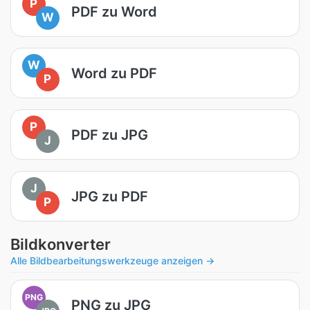
P
PDF zu Word
W
W
Word zu PDF
P
P
PDF zu JPG
J
J
JPG zu PDF
P
Bildkonverter
Alle Bildbearbeitungswerkzeuge anzeigen →
PNG
PNG zu JPG