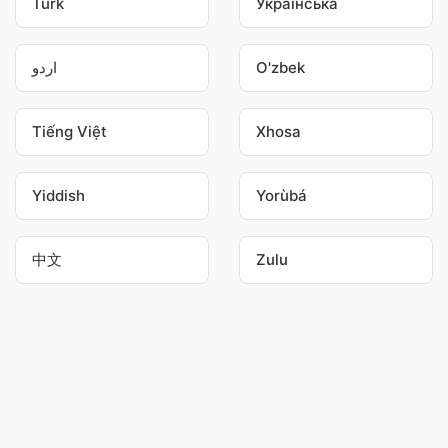
Türk
Українська
اردو
O'zbek
Tiếng Việt
Xhosa
Yiddish
Yorùbá
中文
Zulu