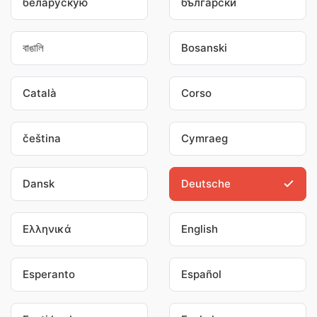
беларускую
български
বাঙালি
Bosanski
Català
Corso
čeština
Cymraeg
Dansk
Deutsche
Ελληνικά
English
Esperanto
Español