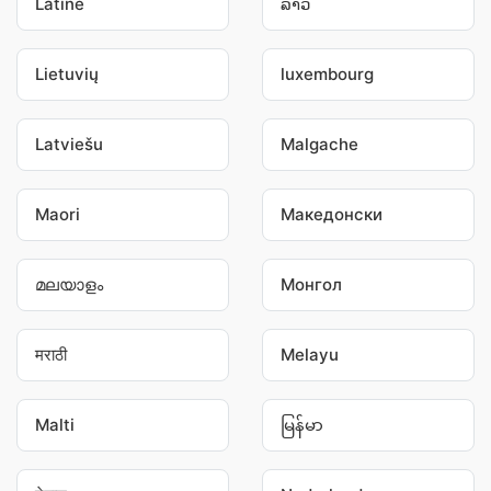
Latine
ລາວ
Lietuvių
luxembourg
Latviešu
Malgache
Maori
Македонски
മലയാളം
Монгол
मराठी
Melayu
Malti
မြန်မာ