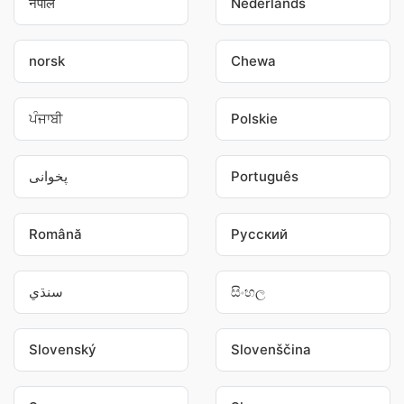
नेपाल
Nederlands
norsk
Chewa
ਪੰਜਾਬੀ
Polskie
پخوانی
Português
Română
Pусский
سنڌي
සිංහල
Slovenský
Slovenščina