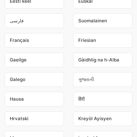
Eesti keel
Euskal
فارسی
Suomalainen
Français
Friesian
Gaeilge
Gàidhlig na h-Alba
Galego
ગુજરાતી
Hausa
हिंदी
Hrvatski
Kreyòl Ayisyen