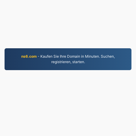
ns6.com
- Kaufen Sie Ihre Domain in Minuten. Suchen,
registrieren, starten.
JPEG.to
756,554 Seit 2019 konvertierte Dateien
Datenschutzrichtlinie
|
Nutzungsbedingungen
|
Über
uns
|
Kontaktieren Sie uns
|
API
|
Proben
|
App
installieren
© 2026 JPEG.to
|
VPS.org
LLC | Hergestellt von