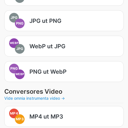
JPG
JPG ut PNG
PNG
WEBP
WebP ut JPG
JPG
PNG
PNG ut WebP
WEBP
Conversores Video
Vide omnia instrumenta video →
MP4
MP4 ut MP3
MP3