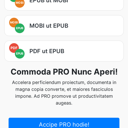
EPUB ut MOBI
MOBI
MOBI
MOBI ut EPUB
EPUB
PDF
PDF ut EPUB
EPUB
Commoda PRO Nunc Aperi!
Accelera perficiendum proiectum, documenta in
magna copia converte, et maiores fasciculos
impone. Ad PRO promove ut productivitatem
augeas.
Accipe PRO hodie!