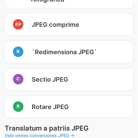
JPEG comprime
ZIP
`Redimensiona JPEG`
R
Sectio JPEG
C
Rotare JPEG
R
Translatum a patriis JPEG
Vide omnes conversiones JPEG →