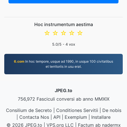
Hoc instrumentum aestima
☆
☆
☆
☆
☆
5.0
/5 -
4
vox
6.com
In hoc tempore, usque ad 1990, in usque 100 civitatibus
et territoriis in usu erat.
JPEG.to
756,972 Fasciculi conversi ab anno MMXIX
Consilium de Secreto
|
Conditiones Servitii
|
De nobis
|
Contacta Nos
|
API
|
Exemplum
|
Installare
© 2026 JPEG.to
|
VPS.org
LLC | Factum ab
nadermx