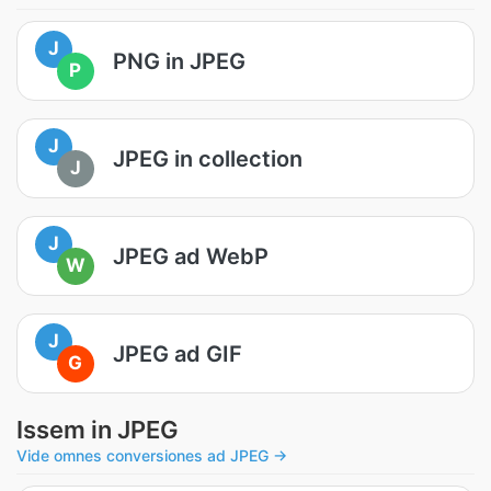
J
PNG in JPEG
P
J
JPEG in collection
J
J
JPEG ad WebP
W
J
JPEG ad GIF
G
Issem in JPEG
Vide omnes conversiones ad JPEG →