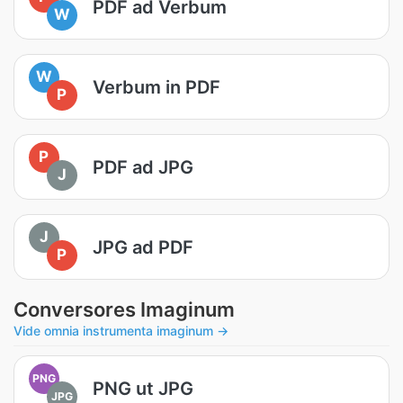
PDF ad Verbum
W
W
Verbum in PDF
P
P
PDF ad JPG
J
J
JPG ad PDF
P
Conversores Imaginum
Vide omnia instrumenta imaginum →
PNG
PNG ut JPG
JPG