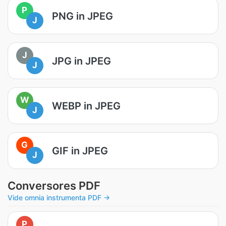
P
PNG in JPEG
J
J
JPG in JPEG
J
W
WEBP in JPEG
J
G
GIF in JPEG
J
Conversores PDF
Vide omnia instrumenta PDF →
P