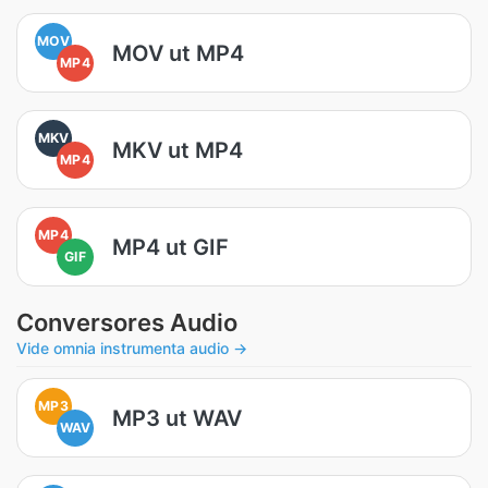
MOV
MOV ut MP4
MP4
MKV
MKV ut MP4
MP4
MP4
MP4 ut GIF
GIF
Conversores Audio
Vide omnia instrumenta audio →
MP3
MP3 ut WAV
WAV