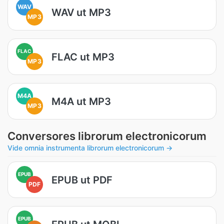
WAV
WAV ut MP3
MP3
FLAC
FLAC ut MP3
MP3
M4A
M4A ut MP3
MP3
Conversores librorum electronicorum
Vide omnia instrumenta librorum electronicorum →
EPUB
EPUB ut PDF
PDF
EPUB