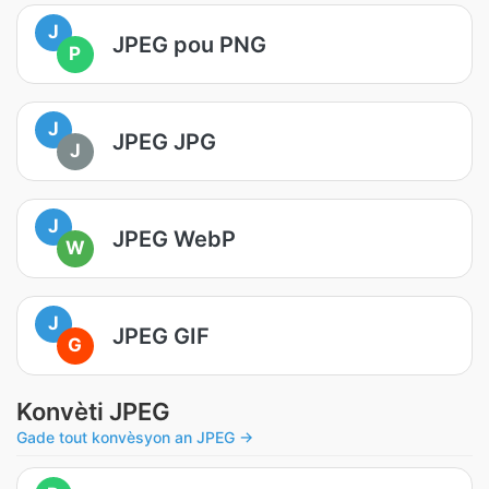
J
JPEG pou PNG
P
J
JPEG JPG
J
J
JPEG WebP
W
J
JPEG GIF
G
Konvèti JPEG
Gade tout konvèsyon an JPEG →