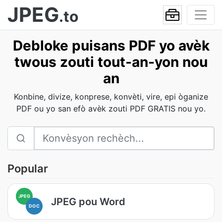
JPEG
.to
Debloke puisans PDF yo avèk
twous zouti tout-an-yon nou
an
Konbine, divize, konprese, konvèti, vire, epi òganize
PDF ou yo san efò avèk zouti PDF GRATIS nou yo.
Popular
JPEG
JPEG pou Word
DOC