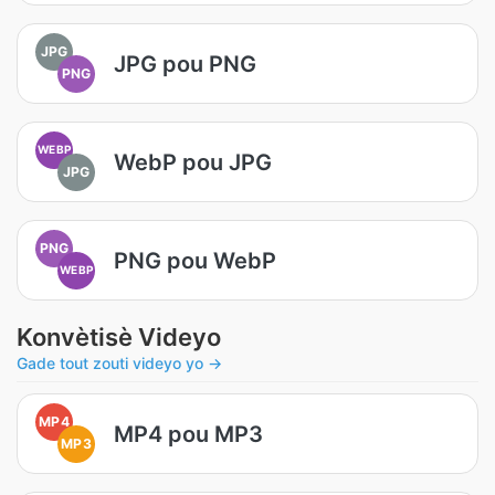
JPG
JPG pou PNG
PNG
WEBP
WebP pou JPG
JPG
PNG
PNG pou WebP
WEBP
Konvètisè Videyo
Gade tout zouti videyo yo →
MP4
MP4 pou MP3
MP3