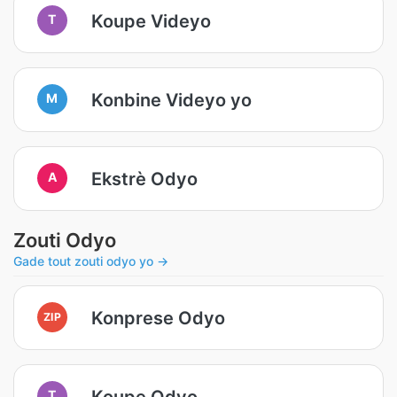
Koupe Videyo
T
Konbine Videyo yo
M
Ekstrè Odyo
A
Zouti Odyo
Gade tout zouti odyo yo →
Konprese Odyo
ZIP
Koupe Odyo
T