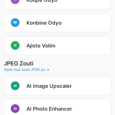
Konbine Odyo
M
Ajiste Volim
V
JPEG Zouti
Gade tout zouti JPEG yo →
AI Image Upscaler
AI
AI Photo Enhancer
AI