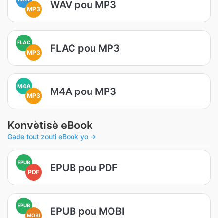
WAV pou MP3
MP3
FLAC
FLAC pou MP3
MP3
M4A
M4A pou MP3
MP3
Konvètisè eBook
Gade tout zouti eBook yo →
EPUB
EPUB pou PDF
PDF
EPUB
EPUB pou MOBI
MOBI