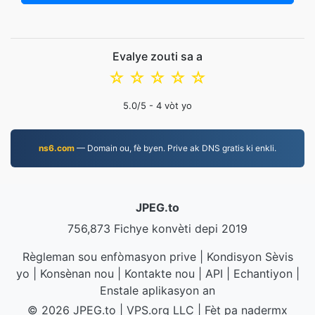
Evalye zouti sa a
☆
☆
☆
☆
☆
5.0
/5 -
4
vòt yo
ns6.com
— Domain ou, fè byen. Prive ak DNS gratis ki enkli.
JPEG.to
756,873 Fichye konvèti depi 2019
Règleman sou enfòmasyon prive
|
Kondisyon Sèvis
yo
|
Konsènan nou
|
Kontakte nou
|
API
|
Echantiyon
|
Enstale aplikasyon an
© 2026 JPEG.to
|
VPS.org
LLC | Fèt pa
nadermx