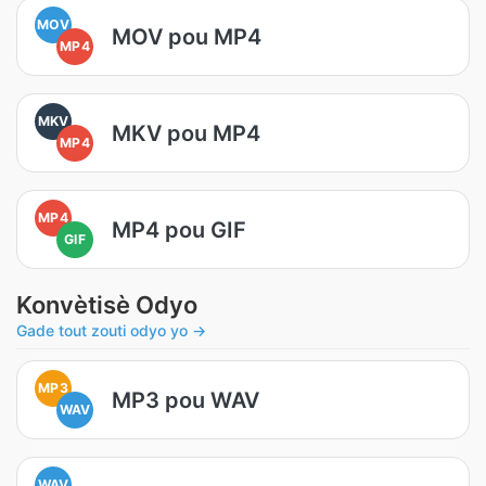
MOV
MOV pou MP4
MP4
MKV
MKV pou MP4
MP4
MP4
MP4 pou GIF
GIF
Konvètisè Odyo
Gade tout zouti odyo yo →
MP3
MP3 pou WAV
WAV
WAV