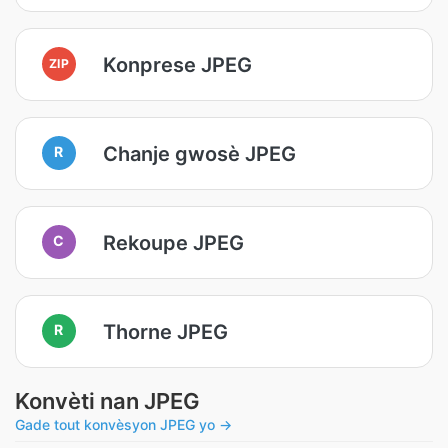
Konprese JPEG
ZIP
Chanje gwosè JPEG
R
Rekoupe JPEG
C
Thorne JPEG
R
Konvèti nan JPEG
Gade tout konvèsyon JPEG yo →