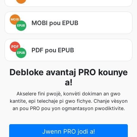
MOBI
MOBI pou EPUB
EPUB
PDF
PDF pou EPUB
EPUB
Debloke avantaj PRO kounye
a!
Akselere fini pwojè, konvèti dokiman an gwo
kantite, epi telechaje pi gwo fichye. Chanje vèsyon
an pou PRO pou yon ogmantasyon pwodiktivite.
Jwenn PRO jodi a!