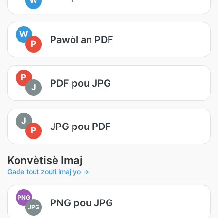
W
W
Pawòl an PDF
P
P
PDF pou JPG
J
J
JPG pou PDF
P
Konvètisè Imaj
Gade tout zouti imaj yo →
PNG
PNG pou JPG
JPG