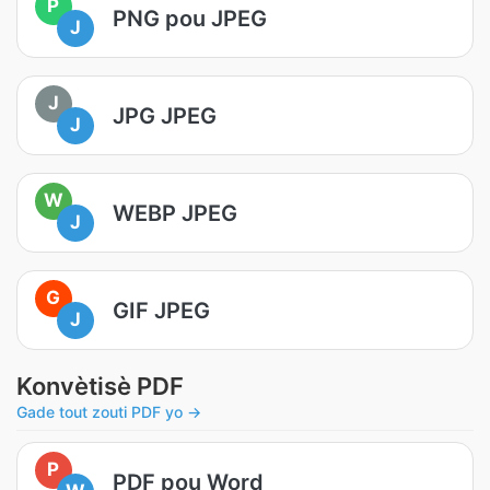
P
PNG pou JPEG
J
J
JPG JPEG
J
W
WEBP JPEG
J
G
GIF JPEG
J
Konvètisè PDF
Gade tout zouti PDF yo →
P
PDF pou Word