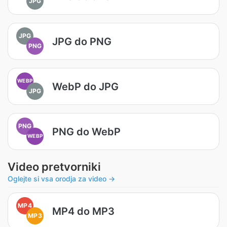
JPG
JPG
JPG do PNG
PNG
WEBP
WebP do JPG
JPG
PNG
PNG do WebP
WEBP
Video pretvorniki
Oglejte si vsa orodja za video →
MP4
MP4 do MP3
MP3