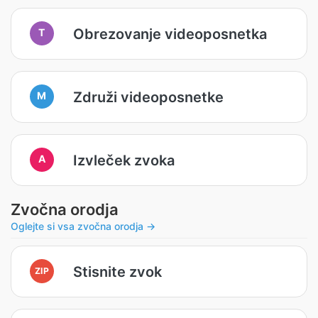
Obrezovanje videoposnetka
T
Združi videoposnetke
M
Izvleček zvoka
A
Zvočna orodja
Oglejte si vsa zvočna orodja →
Stisnite zvok
ZIP