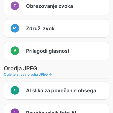
Obrezovanje zvoka
T
Združi zvok
M
Prilagodi glasnost
V
Orodja JPEG
Oglejte si vsa orodja JPEG →
AI slika za povečanje obsega
AI
Povečevalnik foto AI
AI