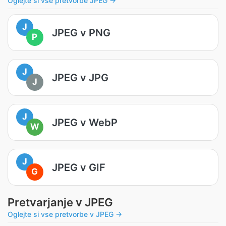
Oglejte si vse pretvorbe JPEG →
J
JPEG v PNG
P
J
JPEG v JPG
J
J
JPEG v WebP
W
J
JPEG v GIF
G
Pretvarjanje v JPEG
Oglejte si vse pretvorbe v JPEG →