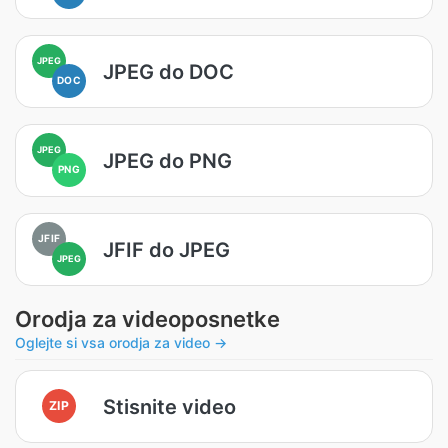
JPEG
JPEG do DOC
DOC
JPEG
JPEG do PNG
PNG
JFIF
JFIF do JPEG
JPEG
Orodja za videoposnetke
Oglejte si vsa orodja za video →
Stisnite video
ZIP