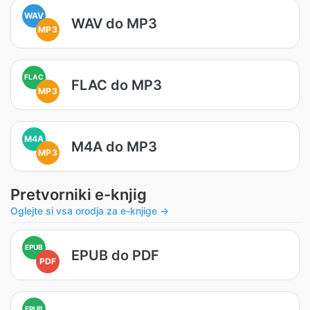
WAV
WAV do MP3
MP3
FLAC
FLAC do MP3
MP3
M4A
M4A do MP3
MP3
Pretvorniki e-knjig
Oglejte si vsa orodja za e-knjige →
EPUB
EPUB do PDF
PDF
EPUB