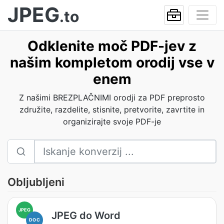
JPEG
.to
Odklenite moč PDF-jev z
našim kompletom orodij vse v
enem
Z našimi BREZPLAČNIMI orodji za PDF preprosto
združite, razdelite, stisnite, pretvorite, zavrtite in
organizirajte svoje PDF-je
Obljubljeni
JPEG
JPEG do Word
DOC