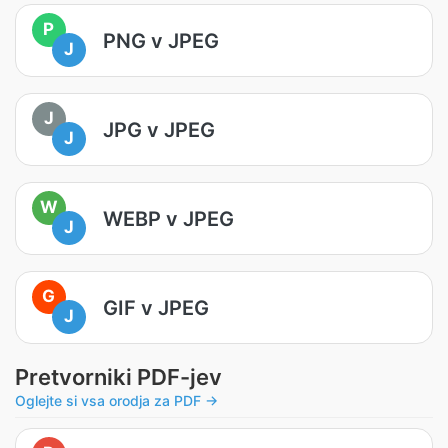
P
PNG v JPEG
J
J
JPG v JPEG
J
W
WEBP v JPEG
J
G
GIF v JPEG
J
Pretvorniki PDF-jev
Oglejte si vsa orodja za PDF →