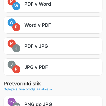
P
PDF v Word
W
W
Word v PDF
P
P
PDF v JPG
J
J
JPG v PDF
P
Pretvorniki slik
Oglejte si vsa orodja za slike →
PNG
PNG do JPG