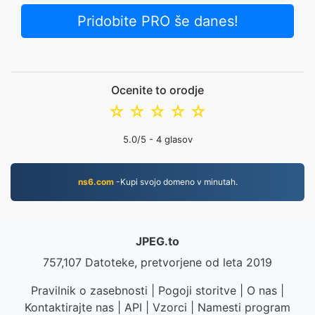
Pridobite PRO še danes!
Ocenite to orodje
☆
☆
☆
☆
☆
5.0
/5 -
4
glasov
ns6.com
-Kupi svojo domeno v minutah.
JPEG.to
757,107 Datoteke, pretvorjene od leta 2019
Pravilnik o zasebnosti
|
Pogoji storitve
|
O nas
|
Kontaktirajte nas
|
API
|
Vzorci
|
Namesti program