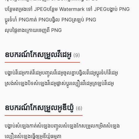
បន្ថែមតម្រងទៅ JPEG
បន្ថែម Watermark ទៅ JPEG
បង្ហាប់ PNG
ប្ដូរ​ទំហំ PNG
កាត់ PNG
បង្វិល PNG
ត្រឡប់ PNG
លុបផ្ទៃខាងក្រោយចេញពី PNG
ឧបករណ៍កែសម្រួលវីដេអូ
(9)
បង្ហាប់វីដេអូ
កាត់វីដេអូ
បញ្ចូលវីដេអូចូលគ្នា
បង្វិលវីដេអូ
ប្ដូរទំហំវីដេអូ
ស្រង់សំឡេង
បិទសំឡេងវីដេអូ
ផ្លាស់ប្តូរល្បឿនវីដេអូ
ត្រឡប់វីដេអូ
ឧបករណ៍កែសម្រួលអូឌីយ៉ូ
(6)
បង្ហាប់​សំឡេង
កាត់​សំឡេង
បញ្ចូល​សំឡេង
កែសម្រួលកម្រិតសំឡេង
ល្បឿនសំឡេង
ធ្វើ​ឲ្យ​អូឌីយ៉ូ​ធម្មតា