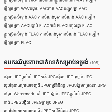
ប្ដូរ​កម្រិត​សំឡេង WAV តាម​បំណង
ប្ដូរ​តាម​បំណង WAV ល្បឿន
ធ្វើ​ឲ្យ​ធម្មតា WAV
បង្ហាប់ AAC
កាត់ AAC
បញ្ចូល​គ្នា AAC
ប្ដូរ​កម្រិត​សំឡេង AAC តាម​បំណង
ប្ដូរ​តាម​បំណង AAC ល្បឿន
ធ្វើ​ឲ្យ​ធម្មតា AAC
បង្ហាប់ FLAC
កាត់ FLAC
បញ្ចូល​គ្នា FLAC
ប្ដូរ​កម្រិត​សំឡេង FLAC តាម​បំណង
ប្ដូរ​តាម​បំណង FLAC ល្បឿន
ធ្វើ​ឲ្យ​ធម្មតា FLAC
ឧបករណ៍រូបភាពជាក់លាក់សម្រាប់ទម្រង់
(105)
បង្ហាប់ JPG
ប្ដូរ​ទំហំ JPG
កាត់ JPG
បង្វិល JPG
ត្រឡប់ JPG
លុបផ្ទៃខាងក្រោយចេញពី JPG
កម្មវិធី​និពន្ធ JPG
បន្ថែមតម្រងទៅ JPG
បន្ថែម Watermark ទៅ JPG
បង្ហាប់ JPEG
ប្ដូរ​ទំហំ JPEG
កាត់ JPEG
បង្វិល JPEG
ត្រឡប់ JPEG
លុបផ្ទៃខាងក្រោយចេញពី JPEG
កម្មវិធី​និពន្ធ JPEG