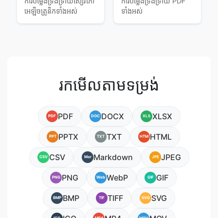
ការ​បម្លែង​ទ្រង់ទ្រាយ​សៀវភៅ​
ការ​បម្លែង​ទ្រង់ទ្រាយ PDF
អេឡិចត្រូនិក​ទាំងអស់
ទាំងអស់
រកមើលតាមទម្រង់
PDF
DOCX
XLSX
PDF
DOC
XLS
PPTX
TXT
HTML
PPT
TXT
HTM
CSV
Markdown
JPEG
CSV
Mar
JPE
PNG
WebP
GIF
PNG
Web
GIF
BMP
TIFF
SVG
BMP
TIF
SVG