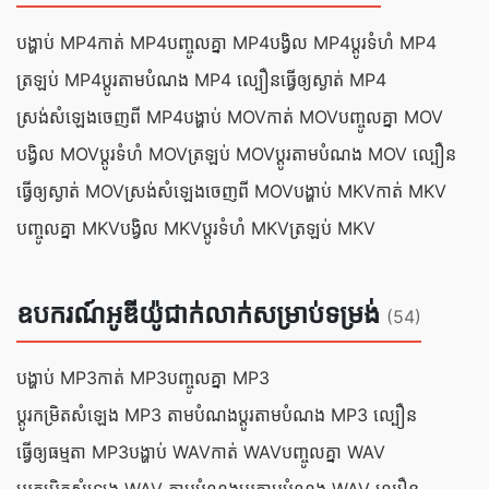
បង្ហាប់ MP4
កាត់ MP4
បញ្ចូល​គ្នា MP4
បង្វិល MP4
ប្ដូរ​ទំហំ MP4
ត្រឡប់ MP4
ប្ដូរ​តាម​បំណង MP4 ល្បឿន
ធ្វើ​ឲ្យ​ស្ងាត់ MP4
ស្រង់សំឡេងចេញពី MP4
បង្ហាប់ MOV
កាត់ MOV
បញ្ចូល​គ្នា MOV
បង្វិល MOV
ប្ដូរ​ទំហំ MOV
ត្រឡប់ MOV
ប្ដូរ​តាម​បំណង MOV ល្បឿន
ធ្វើ​ឲ្យ​ស្ងាត់ MOV
ស្រង់សំឡេងចេញពី MOV
បង្ហាប់ MKV
កាត់ MKV
បញ្ចូល​គ្នា MKV
បង្វិល MKV
ប្ដូរ​ទំហំ MKV
ត្រឡប់ MKV
ឧបករណ៍អូឌីយ៉ូជាក់លាក់សម្រាប់ទម្រង់
(54)
បង្ហាប់ MP3
កាត់ MP3
បញ្ចូល​គ្នា MP3
ប្ដូរ​កម្រិត​សំឡេង MP3 តាម​បំណង
ប្ដូរ​តាម​បំណង MP3 ល្បឿន
ធ្វើ​ឲ្យ​ធម្មតា MP3
បង្ហាប់ WAV
កាត់ WAV
បញ្ចូល​គ្នា WAV