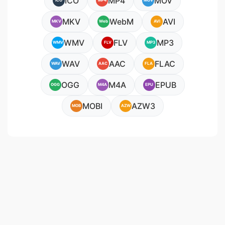
ICO
MP4
MOV
ICO
MP4
MOV
MKV
WebM
AVI
MKV
Web
AVI
WMV
FLV
MP3
WMV
FLV
MP3
WAV
AAC
FLAC
WAV
AAC
FLA
OGG
M4A
EPUB
OGG
M4A
EPU
MOBI
AZW3
MOB
AZW