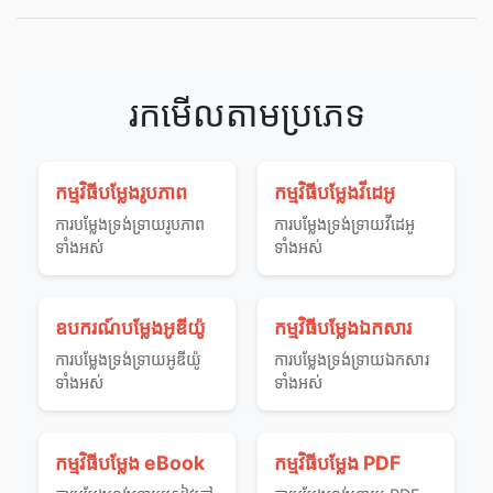
រកមើលតាមប្រភេទ
កម្មវិធីបម្លែងរូបភាព
កម្មវិធីបម្លែងវីដេអូ
ការ​បម្លែង​ទ្រង់ទ្រាយ​រូបភាព​
ការ​បម្លែង​ទ្រង់ទ្រាយ​វីដេអូ​
ទាំងអស់
ទាំងអស់
ឧបករណ៍បម្លែងអូឌីយ៉ូ
កម្មវិធីបម្លែងឯកសារ
ការ​បម្លែង​ទ្រង់ទ្រាយ​អូឌីយ៉ូ​
ការ​បម្លែង​ទ្រង់ទ្រាយ​ឯកសារ​
ទាំងអស់
ទាំងអស់
កម្មវិធីបម្លែង eBook
កម្មវិធីបម្លែង PDF