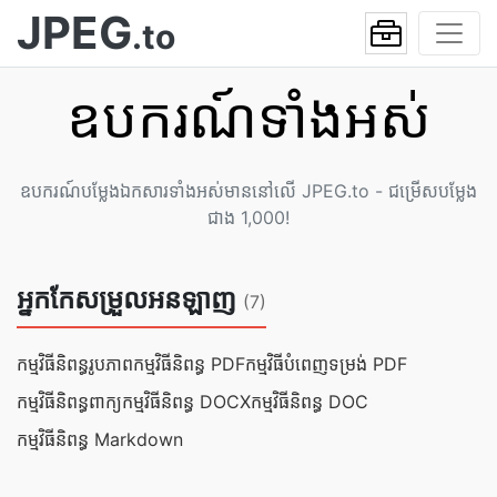
JPEG
.to
ឧបករណ៍ទាំងអស់
ឧបករណ៍បម្លែងឯកសារទាំងអស់មាននៅលើ JPEG.to - ជម្រើសបម្លែង
ជាង 1,000!
អ្នកកែសម្រួលអនឡាញ
(7)
កម្មវិធីនិពន្ធរូបភាព
កម្មវិធីនិពន្ធ PDF
កម្មវិធីបំពេញទម្រង់ PDF
កម្មវិធីនិពន្ធពាក្យ
កម្មវិធី​និពន្ធ DOCX
កម្មវិធី​និពន្ធ DOC
កម្មវិធី​និពន្ធ Markdown