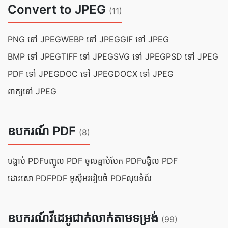
Convert to JPEG
(11)
PNG ទៅ JPEG
WEBP ទៅ JPEG
GIF ទៅ JPEG
BMP ទៅ JPEG
TIFF ទៅ JPEG
SVG ទៅ JPEG
PSD ទៅ JPEG
PDF ទៅ JPEG
DOC ទៅ JPEG
DOCX ទៅ JPEG
ពាក្យទៅ JPEG
ឧបករណ៍ PDF
(8)
បង្ហាប់ PDF
បញ្ចូល PDF ចូលគ្នា
បំបែក PDF
បង្វិល PDF
ដោះសោ PDF
PDF អូស៊ីអរ
រៀបចំ PDF
លុបទំព័រ
ឧបករណ៍វីដេអូជាក់លាក់តាមទម្រង់
(99)