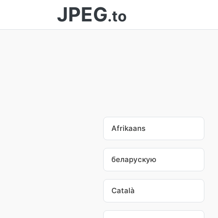
JPEG
.to
Afrikaans
беларускую
Català