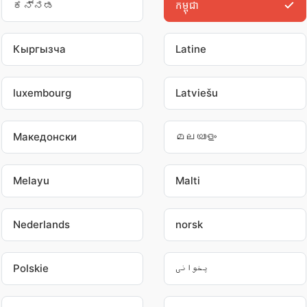
ಕನ್ನಡ
កម្ពុជា
Кыргызча
Latine
luxembourg
Latviešu
Македонски
മലയാളം
Melayu
Malti
Nederlands
norsk
Polskie
پخوانی