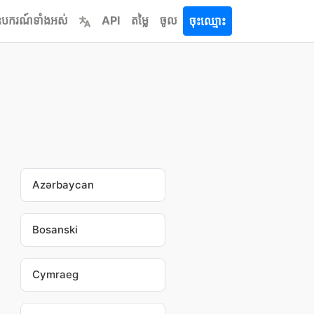
ឧបករណ៍ទាំងអស់
API
តម្លៃ
ចូល
ចុះឈ្មោះ
Azərbaycan
Bosanski
Cymraeg