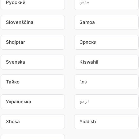
Pусский
سنڌي
Slovenščina
Samoa
Shqiptar
Српски
Svenska
Kiswahili
Тайко
ไทย
Українська
اردو
Xhosa
Yiddish