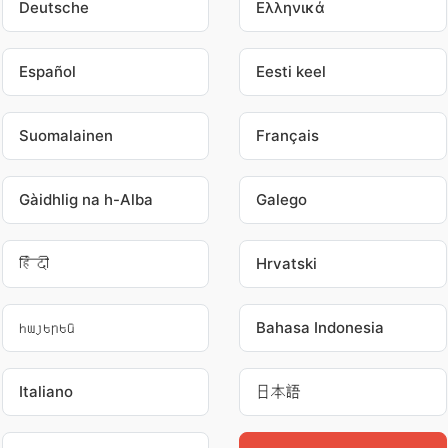
Deutsche
Ελληνικά
Español
Eesti keel
Suomalainen
Français
Gàidhlig na h-Alba
Galego
हिंदी
Hrvatski
հայերեն
Bahasa Indonesia
Italiano
日本語