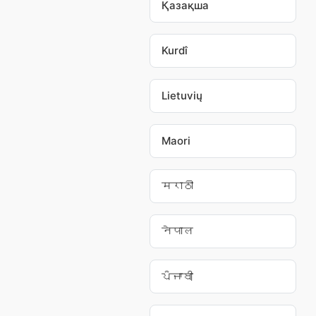
Қазақша
Kurdî
Lietuvių
Maori
मराठी
नेपाल
ਪੰਜਾਬੀ