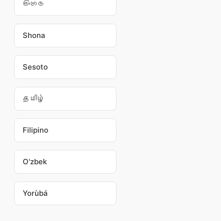
සිංහල
Shona
Sesoto
தமிழ்
Filipino
O'zbek
Yorùbá