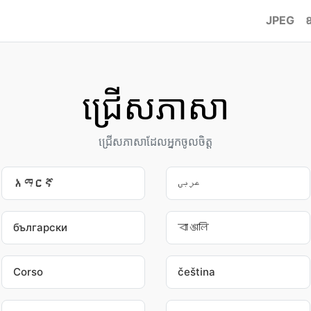
JPEG
ជ្រើស​ភាសា
ជ្រើស​ភាសា​ដែល​អ្នក​ចូលចិត្ត
አማርኛ
عربى
български
বাঙালি
Corso
čeština