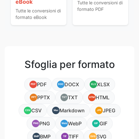
eBook
Tutte le conversioni di
formato PDF
Tutte le conversioni di
formato eBook
Sfoglia per formato
PDF
DOCX
XLSX
PDF
DOC
XLS
PPTX
TXT
HTML
PPT
TXT
HTM
CSV
Markdown
JPEG
CSV
Mar
JPE
PNG
WebP
GIF
PNG
Web
GIF
BMP
TIFF
SVG
BMP
TIF
SVG