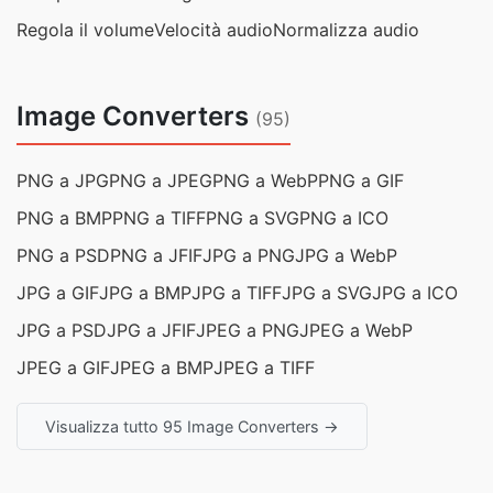
Regola il volume
Velocità audio
Normalizza audio
Image Converters
(95)
PNG a JPG
PNG a JPEG
PNG a WebP
PNG a GIF
PNG a BMP
PNG a TIFF
PNG a SVG
PNG a ICO
PNG a PSD
PNG a JFIF
JPG a PNG
JPG a WebP
JPG a GIF
JPG a BMP
JPG a TIFF
JPG a SVG
JPG a ICO
JPG a PSD
JPG a JFIF
JPEG a PNG
JPEG a WebP
JPEG a GIF
JPEG a BMP
JPEG a TIFF
Visualizza tutto 95 Image Converters →