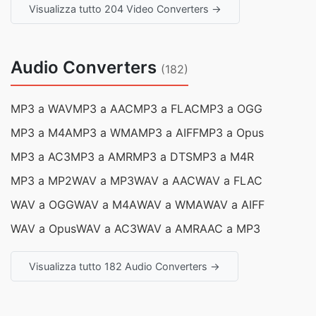
Visualizza tutto 204 Video Converters →
Audio Converters
(182)
MP3 a WAV
MP3 a AAC
MP3 a FLAC
MP3 a OGG
MP3 a M4A
MP3 a WMA
MP3 a AIFF
MP3 a Opus
MP3 a AC3
MP3 a AMR
MP3 a DTS
MP3 a M4R
MP3 a MP2
WAV a MP3
WAV a AAC
WAV a FLAC
WAV a OGG
WAV a M4A
WAV a WMA
WAV a AIFF
WAV a Opus
WAV a AC3
WAV a AMR
AAC a MP3
Visualizza tutto 182 Audio Converters →