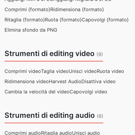
Comprimi {formato}
Ridimensiona {formato}
Ritaglia {formato}
Ruota {formato}
Capovolgi {formato}
Elimina sfondo da PNG
Strumenti di editing video
(9)
Comprimi video
Taglia video
Unisci video
Ruota video
Ridimensiona video
Harvest Audio
Disattiva video
Cambia la velocità del video
Capovolgi video
Strumenti di editing audio
(6)
Comprimi audio
Ritaglia audio
Unisci audio