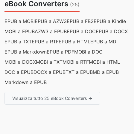
eBook Converters
(25)
EPUB a MOBI
EPUB a AZW3
EPUB a FB2
EPUB a Kindle
MOBI a EPUB
AZW3 a EPUB
EPUB a DOC
EPUB a DOCX
EPUB a TXT
EPUB a RTF
EPUB a HTML
EPUB a MD
EPUB a Markdown
EPUB a PDF
MOBI a DOC
MOBI a DOCX
MOBI a TXT
MOBI a RTF
MOBI a HTML
DOC a EPUB
DOCX a EPUB
TXT a EPUB
MD a EPUB
Markdown a EPUB
Visualizza tutto 25 eBook Converters →