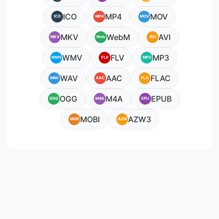
ICO
MP4
MOV
ICO
MP4
MOV
MKV
WebM
AVI
MKV
Web
AVI
WMV
FLV
MP3
WMV
FLV
MP3
WAV
AAC
FLAC
WAV
AAC
FLA
OGG
M4A
EPUB
OGG
M4A
EPU
MOBI
AZW3
MOB
AZW