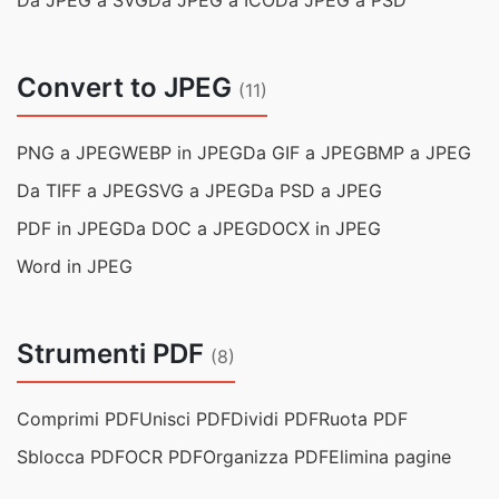
Da JPEG a SVG
Da JPEG a ICO
Da JPEG a PSD
Convert to JPEG
(11)
PNG a JPEG
WEBP in JPEG
Da GIF a JPEG
BMP a JPEG
Da TIFF a JPEG
SVG a JPEG
Da PSD a JPEG
PDF in JPEG
Da DOC a JPEG
DOCX in JPEG
Word in JPEG
Strumenti PDF
(8)
Comprimi PDF
Unisci PDF
Dividi PDF
Ruota PDF
Sblocca PDF
OCR PDF
Organizza PDF
Elimina pagine