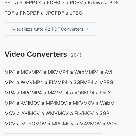
PPT a PDF
PPTX a PDF
MD a PDF
Markdown a PDF
PDF a PNG
PDF a JPG
PDF a JPEG
Visualizza tutto 42 PDF Converters →
Video Converters
(204)
MP4 a MOV
MP4 a MKV
MP4 a WebM
MP4 a AVI
MP4 a WMV
MP4 a FLV
MP4 a 3GP
MP4 a MPEG
MP4 a MPG
MP4 a M4V
MP4 a VOB
MP4 a DivX
MP4 a AV1
MOV a MP4
MOV a MKV
MOV a WebM
MOV a AVI
MOV a WMV
MOV a FLV
MOV a 3GP
MOV a MPEG
MOV a MPG
MOV a M4V
MOV a VOB