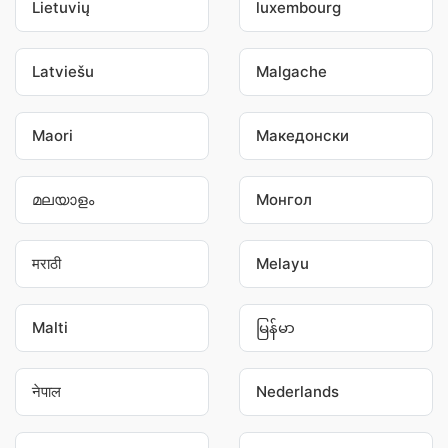
Lietuvių
luxembourg
Latviešu
Malgache
Maori
Македонски
മലയാളം
Монгол
मराठी
Melayu
Malti
မြန်မာ
नेपाल
Nederlands