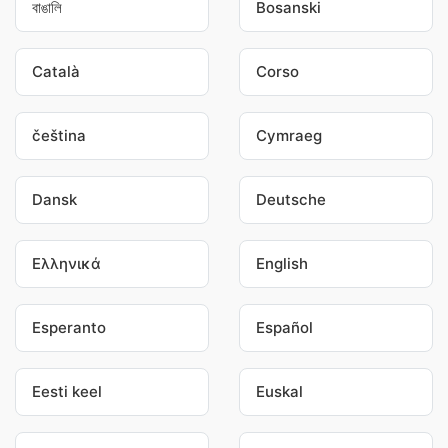
বাঙালি
Bosanski
Català
Corso
čeština
Cymraeg
Dansk
Deutsche
Ελληνικά
English
Esperanto
Español
Eesti keel
Euskal