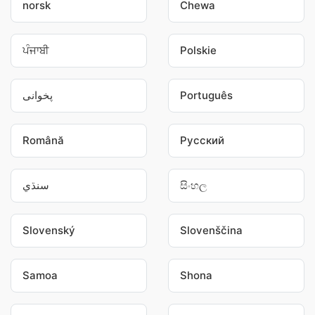
norsk
Chewa
ਪੰਜਾਬੀ
Polskie
پخوانی
Português
Română
Pусский
سنڌي
සිංහල
Slovenský
Slovenščina
Samoa
Shona