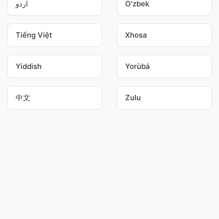
اردو
O'zbek
Tiếng Việt
Xhosa
Yiddish
Yorùbá
中文
Zulu