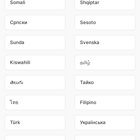
Somali
Shqiptar
Српски
Sesoto
Sunda
Svenska
Kiswahili
தமிழ்
తెలుగు
Тайко
ไทย
Filipino
Türk
Українська