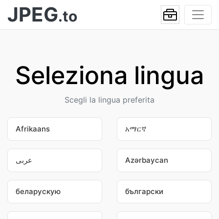
JPEG
.to
Seleziona lingua
Scegli la lingua preferita
Afrikaans
አማርኛ
عربى
Azərbaycan
беларускую
български