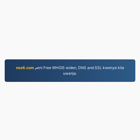
nse6.com
مeni Free WHOIS widen, DNS and SSL kwenye kila
uwanja.
JPEG.to
757,089 Faili zilizobadilishwa tangu 2019
Sera ya Faragha
|
Sheria na Masharti
|
Kuhusu sisi
|
Wasiliana Nasi
|
API
|
Sampus
|
Weka Matumizi
© 2026 JPEG.to
|
VPS.org
LLC | Imetengenezwa na