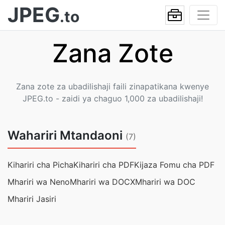
JPEG
.to
Zana Zote
Zana zote za ubadilishaji faili zinapatikana kwenye
JPEG.to - zaidi ya chaguo 1,000 za ubadilishaji!
Wahariri Mtandaoni
(7)
Kihariri cha Picha
Kihariri cha PDF
Kijaza Fomu cha PDF
Mhariri wa Neno
Mhariri wa DOCX
Mhariri wa DOC
Mhariri Jasiri