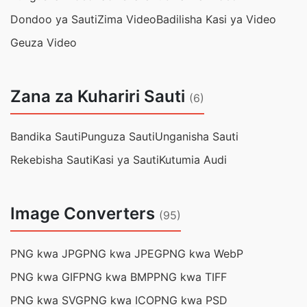
Dondoo ya Sauti
Zima Video
Badilisha Kasi ya Video
Geuza Video
Zana za Kuhariri Sauti
(6)
Bandika Sauti
Punguza Sauti
Unganisha Sauti
Rekebisha Sauti
Kasi ya Sauti
Kutumia Audi
Image Converters
(95)
PNG kwa JPG
PNG kwa JPEG
PNG kwa WebP
PNG kwa GIF
PNG kwa BMP
PNG kwa TIFF
PNG kwa SVG
PNG kwa ICO
PNG kwa PSD