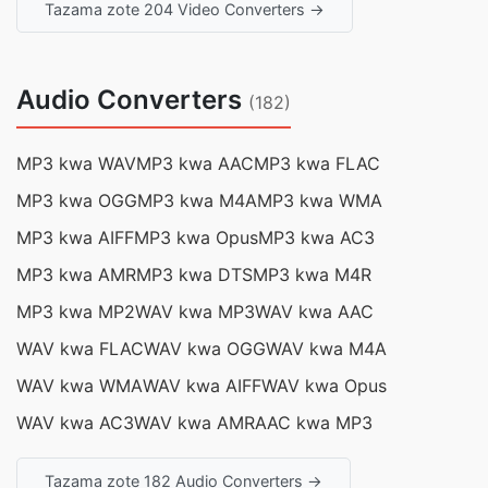
Tazama zote 204 Video Converters →
Audio Converters
(182)
MP3 kwa WAV
MP3 kwa AAC
MP3 kwa FLAC
MP3 kwa OGG
MP3 kwa M4A
MP3 kwa WMA
MP3 kwa AIFF
MP3 kwa Opus
MP3 kwa AC3
MP3 kwa AMR
MP3 kwa DTS
MP3 kwa M4R
MP3 kwa MP2
WAV kwa MP3
WAV kwa AAC
WAV kwa FLAC
WAV kwa OGG
WAV kwa M4A
WAV kwa WMA
WAV kwa AIFF
WAV kwa Opus
WAV kwa AC3
WAV kwa AMR
AAC kwa MP3
Tazama zote 182 Audio Converters →