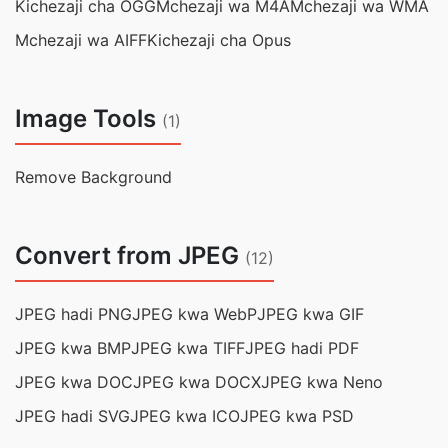
Kichezaji cha OGG
Mchezaji wa M4A
Mchezaji wa WMA
Mchezaji wa AIFF
Kichezaji cha Opus
Image Tools
(1)
Remove Background
Convert from JPEG
(12)
JPEG hadi PNG
JPEG kwa WebP
JPEG kwa GIF
JPEG kwa BMP
JPEG kwa TIFF
JPEG hadi PDF
JPEG kwa DOC
JPEG kwa DOCX
JPEG kwa Neno
JPEG hadi SVG
JPEG kwa ICO
JPEG kwa PSD