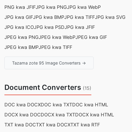
PNG kwa JFIF
JPG kwa PNG
JPG kwa WebP
JPG kwa GIF
JPG kwa BMP
JPG kwa TIFF
JPG kwa SVG
JPG kwa ICO
JPG kwa PSD
JPG kwa JFIF
JPEG kwa PNG
JPEG kwa WebP
JPEG kwa GIF
JPEG kwa BMP
JPEG kwa TIFF
Tazama zote 95 Image Converters →
Document Converters
(15)
DOC kwa DOCX
DOC kwa TXT
DOC kwa HTML
DOCX kwa DOC
DOCX kwa TXT
DOCX kwa HTML
TXT kwa DOC
TXT kwa DOCX
TXT kwa RTF