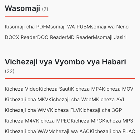
Wasomaji
(7)
Kisomaji cha PDF
Msomaji WA PUB
Msomaji wa Neno
DOCX Reader
DOC Reader
MD Reader
Msomaji Jasiri
Vichezaji vya Vyombo vya Habari
(22)
Kicheza Video
Kicheza Sauti
Kicheza MP4
Kicheza MOV
Kichezaji cha MKV
Kichezaji cha WebM
Kicheza AVI
Kichezaji cha WMV
Kicheza FLV
Kichezaji cha 3GP
Kicheza M4V
Kicheza MPEG
Kicheza MPG
Kicheza MP3
Kichezaji cha WAV
Mchezaji wa AAC
Kichezaji cha FLAC