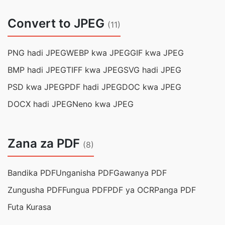
Convert to JPEG
(11)
PNG hadi JPEG
WEBP kwa JPEG
GIF kwa JPEG
BMP hadi JPEG
TIFF kwa JPEG
SVG hadi JPEG
PSD kwa JPEG
PDF hadi JPEG
DOC kwa JPEG
DOCX hadi JPEG
Neno kwa JPEG
Zana za PDF
(8)
Bandika PDF
Unganisha PDF
Gawanya PDF
Zungusha PDF
Fungua PDF
PDF ya OCR
Panga PDF
Futa Kurasa