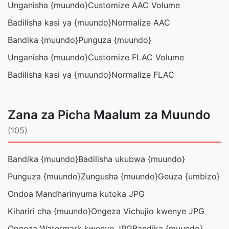
Unganisha {muundo}
Customize AAC Volume
Badilisha kasi ya {muundo}
Normalize AAC
Bandika {muundo}
Punguza {muundo}
Unganisha {muundo}
Customize FLAC Volume
Badilisha kasi ya {muundo}
Normalize FLAC
Zana za Picha Maalum za Muundo
(105)
Bandika {muundo}
Badilisha ukubwa {muundo}
Punguza {muundo}
Zungusha {muundo}
Geuza {umbizo}
Ondoa Mandharinyuma kutoka JPG
Kihariri cha {muundo}
Ongeza Vichujio kwenye JPG
Ongeza Watermark kwenye JPG
Bandika {muundo}