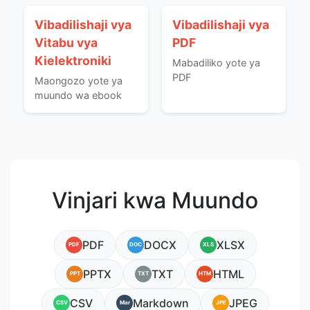
Vibadilishaji vya
Vibadilishaji vya
Vitabu vya
PDF
Kielektroniki
Mabadiliko yote ya
PDF
Maongozo yote ya
muundo wa ebook
Vinjari kwa Muundo
PDF
DOCX
XLSX
PDF
DOC
XLS
PPTX
TXT
HTML
PPT
TXT
HTM
CSV
Markdown
JPEG
CSV
Mar
JPE