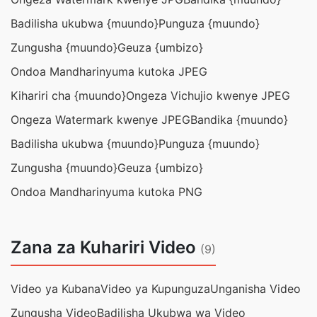
Badilisha ukubwa {muundo}
Punguza {muundo}
Zungusha {muundo}
Geuza {umbizo}
Ondoa Mandharinyuma kutoka JPEG
Kihariri cha {muundo}
Ongeza Vichujio kwenye JPEG
Ongeza Watermark kwenye JPEG
Bandika {muundo}
Badilisha ukubwa {muundo}
Punguza {muundo}
Zungusha {muundo}
Geuza {umbizo}
Ondoa Mandharinyuma kutoka PNG
Zana za Kuhariri Video
(9)
Video ya Kubana
Video ya Kupunguza
Unganisha Video
Zungusha Video
Badilisha Ukubwa wa Video