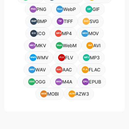
PNG
WebP
GIF
PNG
Web
GIF
BMP
TIFF
SVG
BMP
TIF
SVG
ICO
MP4
MOV
ICO
MP4
MOV
MKV
WebM
AVI
MKV
Web
AVI
WMV
FLV
MP3
WMV
FLV
MP3
WAV
AAC
FLAC
WAV
AAC
FLA
OGG
M4A
EPUB
OGG
M4A
EPU
MOBI
AZW3
MOB
AZW