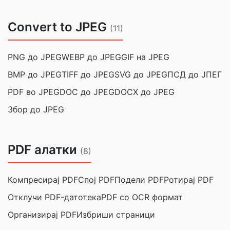
Convert to JPEG
(11)
PNG до JPEG
WEBP до JPEG
GIF на JPEG
BMP до JPEG
TIFF до JPEG
SVG до JPEG
ПСД до ЈПЕГ
PDF во JPEG
DOC до JPEG
DOCX до JPEG
Збор до JPEG
PDF алатки
(8)
Компресирај PDF
Спој PDF
Подели PDF
Ротирај PDF
Отклучи PDF-датотека
PDF со OCR формат
Организирај PDF
Избриши страници