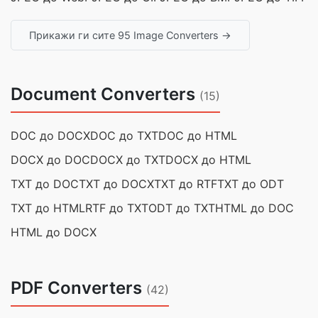
Прикажи ги сите 95 Image Converters →
Document Converters
(15)
DOC до DOCX
DOC до TXT
DOC до HTML
DOCX до DOC
DOCX до TXT
DOCX до HTML
TXT до DOC
TXT до DOCX
TXT до RTF
TXT до ODT
TXT до HTML
RTF до TXT
ODT до TXT
HTML до DOC
HTML до DOCX
PDF Converters
(42)