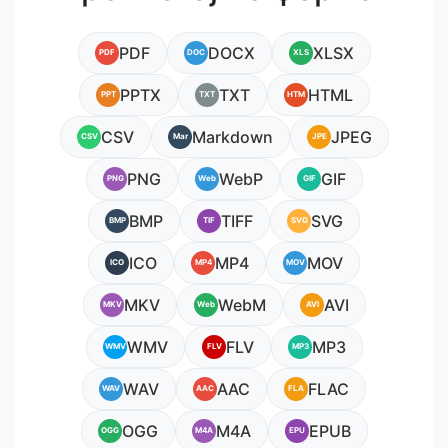
PDF
DOCX
XLSX
PDF
DOC
XLS
PPTX
TXT
HTML
PPT
TXT
HTM
CSV
Markdown
JPEG
CSV
Mar
JPE
PNG
WebP
GIF
PNG
Web
GIF
BMP
TIFF
SVG
BMP
TIF
SVG
ICO
MP4
MOV
ICO
MP4
MOV
MKV
WebM
AVI
MKV
Web
AVI
WMV
FLV
MP3
WMV
FLV
MP3
WAV
AAC
FLAC
WAV
AAC
FLA
OGG
M4A
EPUB
OGG
M4A
EPU