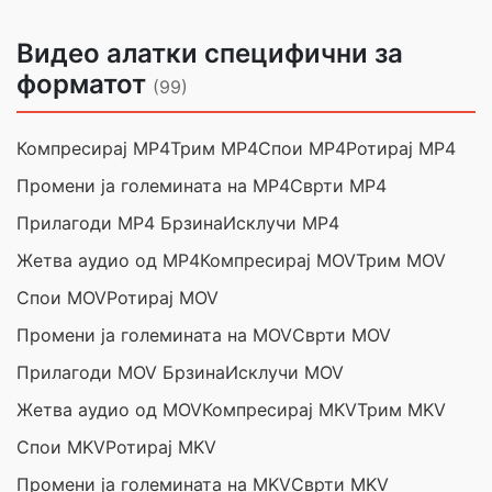
Видео алатки специфични за
форматот
(99)
Компресирај MP4
Трим MP4
Спои MP4
Ротирај MP4
Промени ја големината на MP4
Сврти MP4
Прилагоди MP4 Брзина
Исклучи MP4
Жетва аудио од MP4
Компресирај MOV
Трим MOV
Спои MOV
Ротирај MOV
Промени ја големината на MOV
Сврти MOV
Прилагоди MOV Брзина
Исклучи MOV
Жетва аудио од MOV
Компресирај MKV
Трим MKV
Спои MKV
Ротирај MKV
Промени ја големината на MKV
Сврти MKV