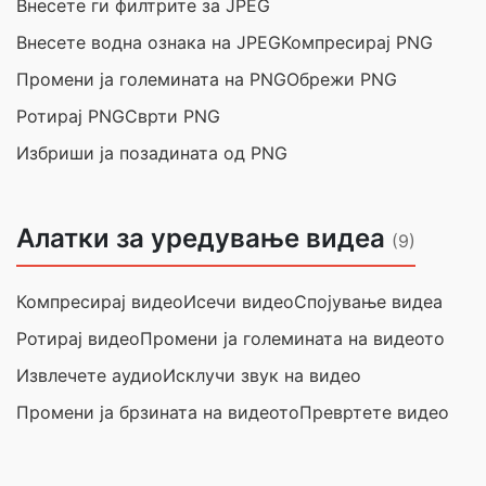
Внесете ги филтрите за JPEG
Внесете водна ознака на JPEG
Компресирај PNG
Промени ја големината на PNG
Обрежи PNG
Ротирај PNG
Сврти PNG
Избриши ја позадината од PNG
Алатки за уредување видеа
(9)
Компресирај видео
Исечи видео
Спојување видеа
Ротирај видео
Промени ја големината на видеото
Извлечете аудио
Исклучи звук на видео
Промени ја брзината на видеото
Превртете видео