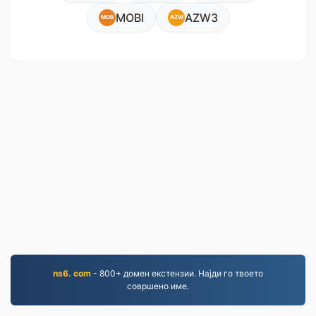
MOBI
AZW3
MOB
AZW
ns6. com
- 800+ домен екстензии. Најди го твоето
совршено име.