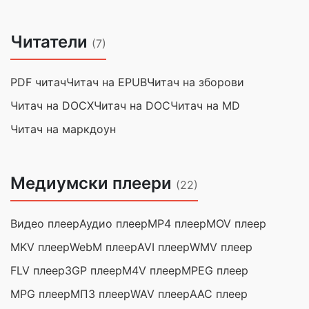
Читатели
(7)
PDF читач
Читач на EPUB
Читач на зборови
Читач на DOCX
Читач на DOC
Читач на MD
Читач на маркдоун
Медиумски плеери
(22)
Видео плеер
Аудио плеер
MP4 плеер
MOV плеер
MKV плеер
WebM плеер
AVI плеер
WMV плеер
FLV плеер
3GP плеер
M4V плеер
MPEG плеер
MPG плеер
МП3 плеер
WAV плеер
AAC плеер