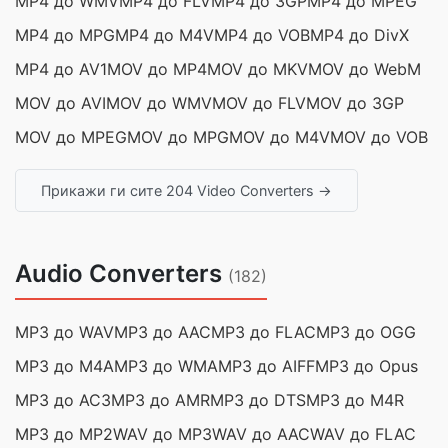
MP4 до WMV
MP4 до FLV
MP4 до 3GP
MP4 до MPEG
MP4 до MPG
MP4 до M4V
MP4 до VOB
MP4 до DivX
MP4 до AV1
MOV до MP4
MOV до MKV
MOV до WebM
MOV до AVI
MOV до WMV
MOV до FLV
MOV до 3GP
MOV до MPEG
MOV до MPG
MOV до M4V
MOV до VOB
Прикажи ги сите 204 Video Converters →
Audio Converters
(182)
MP3 до WAV
MP3 до AAC
MP3 до FLAC
MP3 до OGG
MP3 до M4A
MP3 до WMA
MP3 до AIFF
MP3 до Opus
MP3 до AC3
MP3 до AMR
MP3 до DTS
MP3 до M4R
MP3 до MP2
WAV до MP3
WAV до AAC
WAV до FLAC