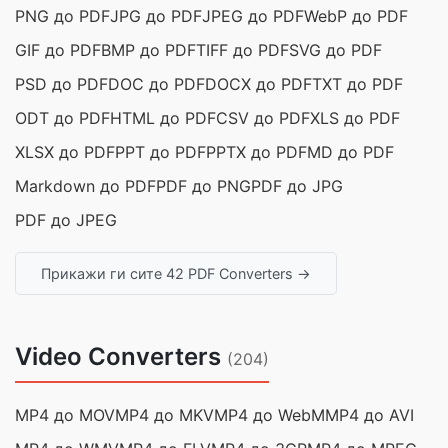
PNG до PDF
JPG до PDF
JPEG до PDF
WebP до PDF
GIF до PDF
BMP до PDF
TIFF до PDF
SVG до PDF
PSD до PDF
DOC до PDF
DOCX до PDF
TXT до PDF
ODT до PDF
HTML до PDF
CSV до PDF
XLS до PDF
XLSX до PDF
PPT до PDF
PPTX до PDF
MD до PDF
Markdown до PDF
PDF до PNG
PDF до JPG
PDF до JPEG
Прикажи ги сите 42 PDF Converters →
Video Converters
(204)
MP4 до MOV
MP4 до MKV
MP4 до WebM
MP4 до AVI