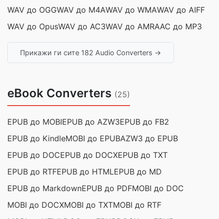
WAV до OGG
WAV до M4A
WAV до WMA
WAV до AIFF
WAV до Opus
WAV до AC3
WAV до AMR
AAC до MP3
Прикажи ги сите 182 Audio Converters →
eBook Converters
(25)
EPUB до MOBI
EPUB до AZW3
EPUB до FB2
EPUB до Kindle
MOBI до EPUB
AZW3 до EPUB
EPUB до DOC
EPUB до DOCX
EPUB до TXT
EPUB до RTF
EPUB до HTML
EPUB до MD
EPUB до Markdown
EPUB до PDF
MOBI до DOC
MOBI до DOCX
MOBI до TXT
MOBI до RTF