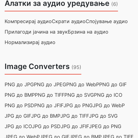
Алатки за аудио уредување
(6)
Компресирај аудио
Скрати аудио
Спојување аудио
Прилагоди јачина на звук
Брзина на аудио
Нормализирај аудио
Image Converters
(95)
PNG до JPG
PNG до JPEG
PNG до WebP
PNG до GIF
PNG до BMP
PNG до TIFF
PNG до SVG
PNG до ICO
PNG до PSD
PNG до JFIF
JPG до PNG
JPG до WebP
JPG до GIF
JPG до BMP
JPG до TIFF
JPG до SVG
JPG до ICO
JPG до PSD
JPG до JFIF
JPEG до PNG
JPEG до WebP
JPEG до GIF
JPEG до BMP
JPEG до TIFF