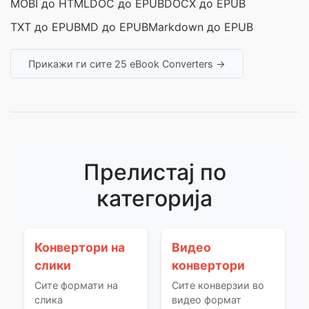
MOBI до HTML
DOC до EPUB
DOCX до EPUB
TXT до EPUB
MD до EPUB
Markdown до EPUB
Прикажи ги сите 25 eBook Converters →
Прелистај по
категорија
Конвертори на
Видео
слики
конвертори
Сите формати на
Сите конверзии во
слика
видео формат