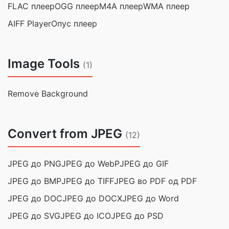
FLAC плеер
OGG плеер
M4A плеер
WMA плеер
AIFF Player
Опус плеер
Image Tools
(1)
Remove Background
Convert from JPEG
(12)
JPEG до PNG
JPEG до WebP
JPEG до GIF
JPEG до BMP
JPEG до TIFF
JPEG во PDF од PDF
JPEG до DOC
JPEG до DOCX
JPEG до Word
JPEG до SVG
JPEG до ICO
JPEG до PSD