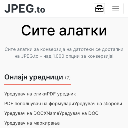
JPEG
.to
Сите алатки
Сите алатки за конверзија на датотеки се достапни
на JPEG.to - над 1.000 опции за конверзија!
Онлајн уредници
(7)
Уредувач на слики
PDF уредник
PDF пополнувач на формулари
Уредувач на зборови
Уредувач на DOCXName
Уредувач на DOC
Уредувач на маркирања