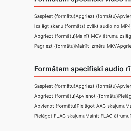
Saspiest {formātu}
Apgriezt {formātu}
Apvie
Izslēgt skaņu {formāts}
Izvilkt audio no MP4
Apgriezt {formātu}
Mainīt MOV ātrumu
Izslē
Pagriezt {formātu}
Mainīt izmēru MKV
Apgrie
Formātam specifiski audio r
Saspiest {formātu}
Apgriezt {formātu}
Apvie
Apgriezt {formātu}
Apvienot {formātu}
Pielā
Apvienot {formātu}
Pielāgot AAC skaļumu
Ma
Pielāgot FLAC skaļumu
Mainīt FLAC ātrumu