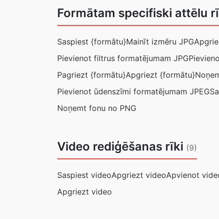
Formātam specifiski attēlu r
Saspiest {formātu}
Mainīt izmēru JPG
Apgrie
Pievienot filtrus formatējumam JPG
Pievien
Pagriezt {formātu}
Apgriezt {formātu}
Noņem
Pievienot ūdenszīmi formatējumam JPEG
Sa
Noņemt fonu no PNG
Video rediģēšanas rīki
(9)
Saspiest video
Apgriezt video
Apvienot vide
Apgriezt video