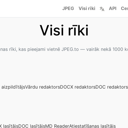
JPEG
Visi rīki
API
Ce
Visi rīki
anas rīki, kas pieejami vietnē JPEG.to — vairāk nekā 1000 
aizpildītājs
Vārdu redaktors
DOCX redaktors
DOC redaktors
lasītājs
DOC lasītājs
MD Reader
Atiestatīšanas lasītājs