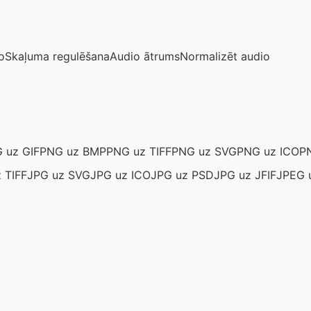
o
Skaļuma regulēšana
Audio ātrums
Normalizēt audio
 uz GIF
PNG uz BMP
PNG uz TIFF
PNG uz SVG
PNG uz ICO
P
 TIFF
JPG uz SVG
JPG uz ICO
JPG uz PSD
JPG uz JFIF
JPEG 