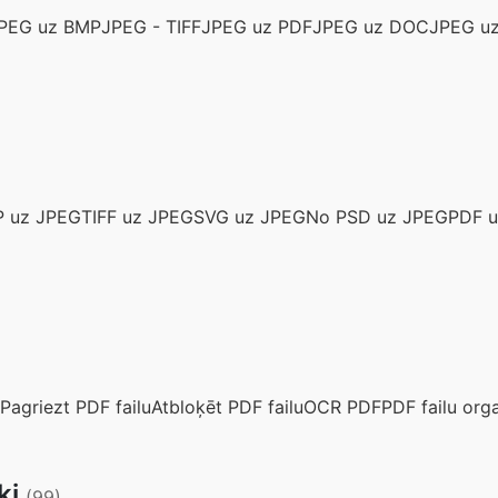
PEG uz BMP
JPEG - TIFF
JPEG uz PDF
JPEG uz DOC
JPEG u
 uz JPEG
TIFF uz JPEG
SVG uz JPEG
No PSD uz JPEG
PDF 
Pagriezt PDF failu
Atbloķēt PDF failu
OCR PDF
PDF failu org
ki
(99)