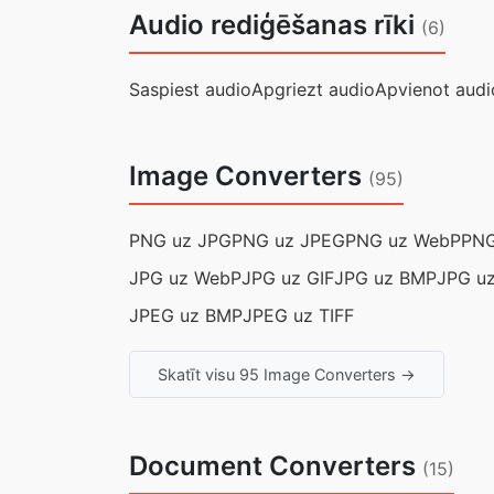
Audio rediģēšanas rīki
(6)
Saspiest audio
Apgriezt audio
Apvienot audi
Image Converters
(95)
PNG uz JPG
PNG uz JPEG
PNG uz WebP
PNG
JPG uz WebP
JPG uz GIF
JPG uz BMP
JPG uz
JPEG uz BMP
JPEG uz TIFF
Skatīt visu 95 Image Converters →
Document Converters
(15)