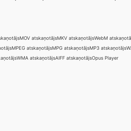
kaņotājs
MOV atskaņotājs
MKV atskaņotājs
WebM atskaņotā
otājs
MPEG atskaņotājs
MPG atskaņotājs
MP3 atskaņotājs
W
aņotājs
WMA atskaņotājs
AIFF atskaņotājs
Opus Player