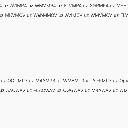
 uz AVI
MP4 uz WMV
MP4 uz FLV
MP4 uz 3GP
MP4 uz MPE
uz MKV
MOV uz WebM
MOV uz AVI
MOV uz WMV
MOV uz FL
 uz OGG
MP3 uz M4A
MP3 uz WMA
MP3 uz AIFF
MP3 uz Opu
uz AAC
WAV uz FLAC
WAV uz OGG
WAV uz M4A
WAV uz WM