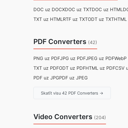
DOC uz DOCX
DOC uz TXT
DOC uz HTML
D
TXT uz HTML
RTF uz TXT
ODT uz TXT
HTML
PDF Converters
(42)
PNG uz PDF
JPG uz PDF
JPEG uz PDF
WebP 
TXT uz PDF
ODT uz PDF
HTML uz PDF
CSV 
PDF uz JPG
PDF uz JPEG
Skatīt visu 42 PDF Converters →
Video Converters
(204)