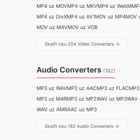
MP4 uz MOV
MP4 uz MKV
MP4 uz WebM
MP4
MP4 uz DivX
MP4 uz AV1
MOV uz MP4
MOV 
MOV uz M4V
MOV uz VOB
Skatīt visu 204 Video Converters →
Audio Converters
(182)
MP3 uz WAV
MP3 uz AAC
MP3 uz FLAC
MP3
MP3 uz M4R
MP3 uz MP2
WAV uz MP3
WAV 
WAV uz AMR
AAC uz MP3
Skatīt visu 182 Audio Converters →