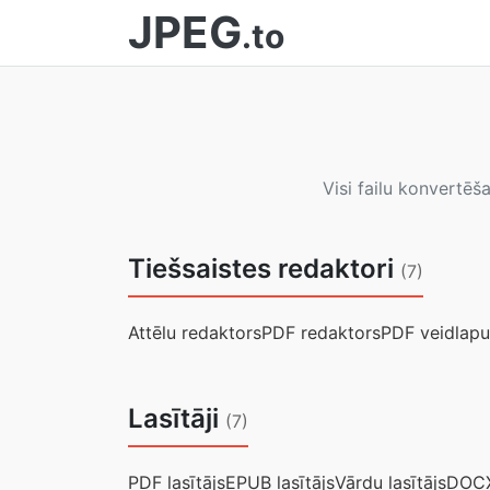
JPEG
.to
Visi failu konvertēš
Tiešsaistes redaktori
(7)
Attēlu redaktors
PDF redaktors
PDF veidlapu 
Lasītāji
(7)
PDF lasītājs
EPUB lasītājs
Vārdu lasītājs
DOCX 