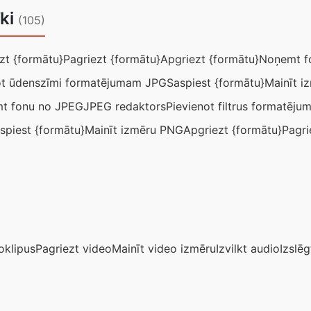
īki
(105)
zt {formātu}
Pagriezt {formātu}
Apgriezt {formātu}
Noņemt f
ot ūdenszīmi formatējumam JPG
Saspiest {formātu}
Mainīt i
t fonu no JPEG
JPEG redaktors
Pievienot filtrus formatēj
spiest {formātu}
Mainīt izmēru PNG
Apgriezt {formātu}
Pagri
oklipus
Pagriezt video
Mainīt video izmēru
Izvilkt audio
Izslē