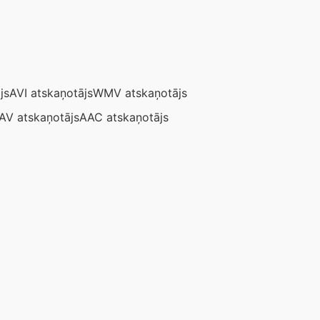
js
AVI atskaņotājs
WMV atskaņotājs
AV atskaņotājs
AAC atskaņotājs