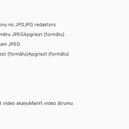
onu no JPG
JPG redaktors
zmēru JPEG
Apgriezt {formātu}
umam JPEG
ezt {formātu}
Apgriezt {formātu}
gt video skaņu
Mainīt video ātrumu