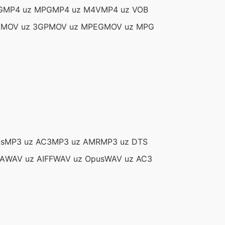
G
MP4 uz MPG
MP4 uz M4V
MP4 uz VOB
V
MOV uz 3GP
MOV uz MPEG
MOV uz MPG
s
MP3 uz AC3
MP3 uz AMR
MP3 uz DTS
A
WAV uz AIFF
WAV uz Opus
WAV uz AC3