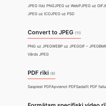
JPEG līdz PNG
JPEG uz WebP
JPEG uz GIF
J
JPEG uz ICO
JPEG uz PSD
Convert to JPEG
(11)
PNG uz JPEG
WEBP uz JPEG
GIF – JPEG
BMP
Vārds JPEG
PDF rīki
(8)
Saspiest PDF
Apvienot PDF
Sadalīt PDF failu
Formātam specifiski video rī