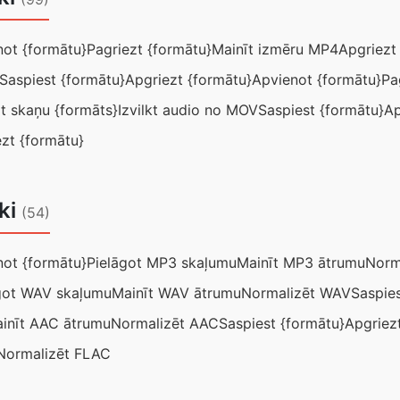
not {formātu}
Pagriezt {formātu}
Mainīt izmēru MP4
Apgriezt
Saspiest {formātu}
Apgriezt {formātu}
Apvienot {formātu}
Pa
gt skaņu {formāts}
Izvilkt audio no MOV
Saspiest {formātu}
Ap
zt {formātu}
īki
(54)
not {formātu}
Pielāgot MP3 skaļumu
Mainīt MP3 ātrumu
Norm
got WAV skaļumu
Mainīt WAV ātrumu
Normalizēt WAV
Saspies
inīt AAC ātrumu
Normalizēt AAC
Saspiest {formātu}
Apgriez
Normalizēt FLAC