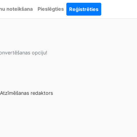
nu noteikšana
Pieslēgties
Reģistrēties
konvertēšanas opciju!
Atzīmēšanas redaktors