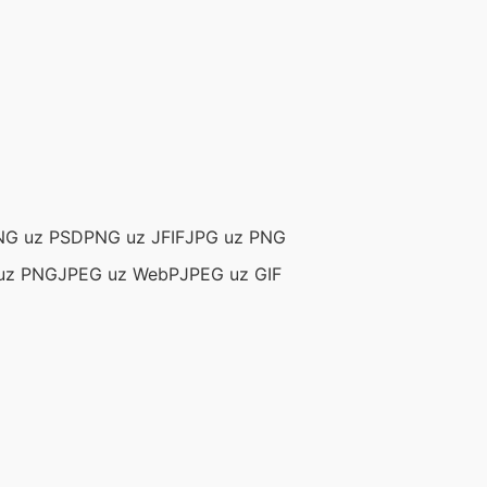
NG uz PSD
PNG uz JFIF
JPG uz PNG
uz PNG
JPEG uz WebP
JPEG uz GIF