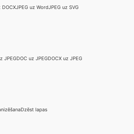
z DOCX
JPEG uz Word
JPEG uz SVG
uz JPEG
DOC uz JPEG
DOCX uz JPEG
anizēšana
Dzēst lapas