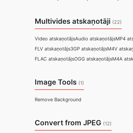
Multivides atskaņotāji
(22)
Video atskaņotājs
Audio atskaņotājs
MP4 ats
FLV atskaņotājs
3GP atskaņotājs
M4V atskaņ
FLAC atskaņotājs
OGG atskaņotājs
M4A atsk
Image Tools
(1)
Remove Background
Convert from JPEG
(12)