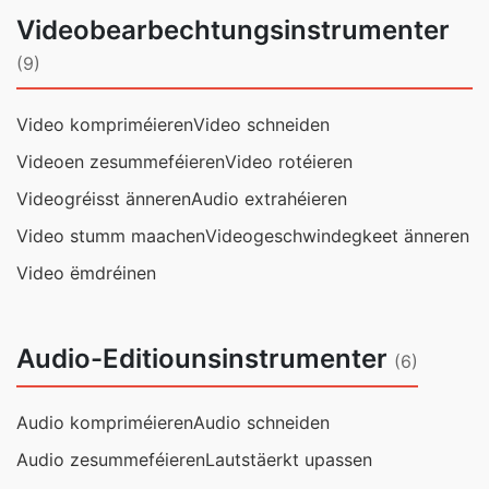
Videobearbechtungsinstrumenter
(9)
Video kompriméieren
Video schneiden
Videoen zesummeféieren
Video rotéieren
Videogréisst änneren
Audio extrahéieren
Video stumm maachen
Videogeschwindegkeet änneren
Video ëmdréinen
Audio-Editiounsinstrumenter
(6)
Audio kompriméieren
Audio schneiden
Audio zesummeféieren
Lautstäerkt upassen