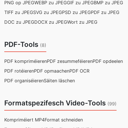
PNG op JPEG
WEBP zu JPEG
GIF zu JPEG
BMP zu JPEG
TIFF zu JPEG
SVG zu JPEG
PSD zu JPEG
PDF zu JPEG
DOC zu JPEG
DOCX zu JPEG
Wort zu JPEG
PDF-Tools
(8)
PDF kompriméieren
PDF zesummeféieren
PDF opdeelen
PDF rotéieren
PDF opmaachen
PDF OCR
PDF organiséieren
Säiten läschen
Formatspezifesch Video-Tools
(99)
Kompriméiert MP4
Format schneiden