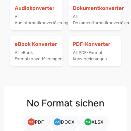
Audiokonverter
Dokumentkonverter
All
All
Audioformatkonvertéierungen
Dokumentformatkonvertéier
eBook Konverter
PDF-Konverter
All eBook-
All PDF-Format
Formatkonvertéierungen
Konvertéierungen
No Format sichen
PDF
DOCX
XLSX
PDF
DOC
XLS