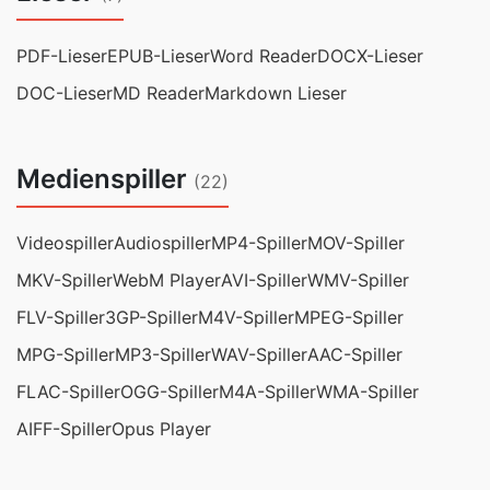
PDF-Lieser
EPUB-Lieser
Word Reader
DOCX-Lieser
DOC-Lieser
MD Reader
Markdown Lieser
Medienspiller
(22)
Videospiller
Audiospiller
MP4-Spiller
MOV-Spiller
MKV-Spiller
WebM Player
AVI-Spiller
WMV-Spiller
FLV-Spiller
3GP-Spiller
M4V-Spiller
MPEG-Spiller
MPG-Spiller
MP3-Spiller
WAV-Spiller
AAC-Spiller
FLAC-Spiller
OGG-Spiller
M4A-Spiller
WMA-Spiller
AIFF-Spiller
Opus Player