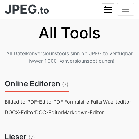
JPEG
.to
All Tools
All Dateikonversiounstools sinn op JPEG.to verfügbar
- iwwer 1.000 Konversiounsoptiounen!
Online Editoren
(7)
Bildeditor
PDF-Editor
PDF Formulaire Füller
Wuerteditor
DOCX-Editor
DOC-Editor
Markdown-Editor
Lieser
(7)