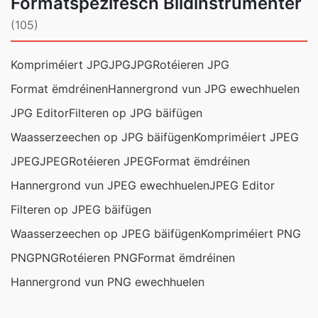
Formatspezifesch Bildinstrumenter
(105)
Kompriméiert JPG
JPG
JPG
Rotéieren JPG
Format ëmdréinen
Hannergrond vun JPG ewechhuelen
JPG Editor
Filteren op JPG bäifügen
Waasserzeechen op JPG bäifügen
Kompriméiert JPEG
JPEG
JPEG
Rotéieren JPEG
Format ëmdréinen
Hannergrond vun JPEG ewechhuelen
JPEG Editor
Filteren op JPEG bäifügen
Waasserzeechen op JPEG bäifügen
Kompriméiert PNG
PNG
PNG
Rotéieren PNG
Format ëmdréinen
Hannergrond vun PNG ewechhuelen