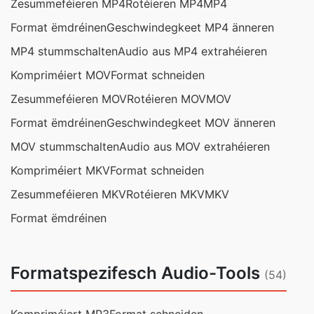
Zesummeféieren MP4
Rotéieren MP4
MP4
Format ëmdréinen
Geschwindegkeet MP4 änneren
MP4 stummschalten
Audio aus MP4 extrahéieren
Kompriméiert MOV
Format schneiden
Zesummeféieren MOV
Rotéieren MOV
MOV
Format ëmdréinen
Geschwindegkeet MOV änneren
MOV stummschalten
Audio aus MOV extrahéieren
Kompriméiert MKV
Format schneiden
Zesummeféieren MKV
Rotéieren MKV
MKV
Format ëmdréinen
Formatspezifesch Audio-Tools
(54)