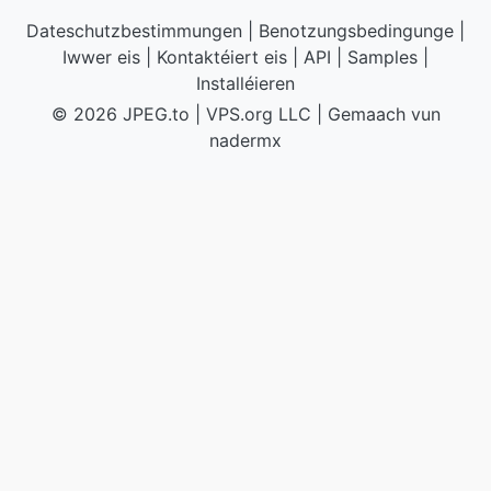
Dateschutzbestimmungen
|
Benotzungsbedingunge
|
Iwwer eis
|
Kontaktéiert eis
|
API
|
Samples
|
Installéieren
© 2026 JPEG.to
|
VPS.org
LLC | Gemaach vun
nadermx