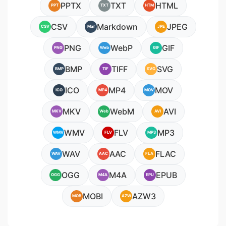
PPTX
TXT
HTML
PPT
TXT
HTM
CSV
Markdown
JPEG
CSV
Mar
JPE
PNG
WebP
GIF
PNG
Web
GIF
BMP
TIFF
SVG
BMP
TIF
SVG
ICO
MP4
MOV
ICO
MP4
MOV
MKV
WebM
AVI
MKV
Web
AVI
WMV
FLV
MP3
WMV
FLV
MP3
WAV
AAC
FLAC
WAV
AAC
FLA
OGG
M4A
EPUB
OGG
M4A
EPU
MOBI
AZW3
MOB
AZW