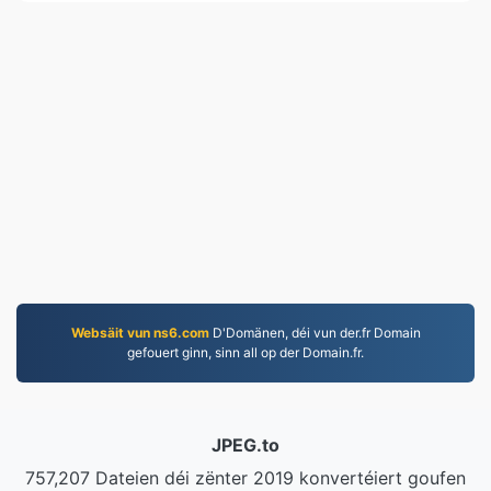
Websäit vun ns6.com
D'Domänen, déi vun der.fr Domain
gefouert ginn, sinn all op der Domain.fr.
JPEG.to
757,207 Dateien déi zënter 2019 konvertéiert goufen