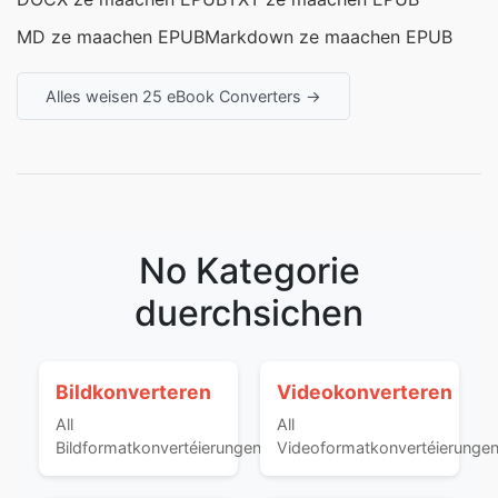
MD ze maachen EPUB
Markdown ze maachen EPUB
Alles weisen 25 eBook Converters →
No Kategorie
duerchsichen
Bildkonverteren
Videokonverteren
All
All
Bildformatkonvertéierungen
Videoformatkonvertéierunge