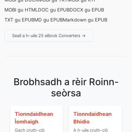
MOBI gu HTML
DOC gu EPUB
DOCX gu EPUB
TXT gu EPUB
MD gu EPUB
Markdown gu EPUB
Seall a h-uile 25 eBook Converters →
Brobhsadh a rèir Roinn-
seòrsa
Tionndaidhean
Tionndaidhean
Ìomhaigh
Bhidio
Gach cruth-clò
A h-uile cruth-clò