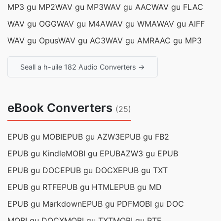
MP3 gu MP2
WAV gu MP3
WAV gu AAC
WAV gu FLAC
WAV gu OGG
WAV gu M4A
WAV gu WMA
WAV gu AIFF
WAV gu Opus
WAV gu AC3
WAV gu AMR
AAC gu MP3
Seall a h-uile 182 Audio Converters →
eBook Converters
(25)
EPUB gu MOBI
EPUB gu AZW3
EPUB gu FB2
EPUB gu Kindle
MOBI gu EPUB
AZW3 gu EPUB
EPUB gu DOC
EPUB gu DOCX
EPUB gu TXT
EPUB gu RTF
EPUB gu HTML
EPUB gu MD
EPUB gu Markdown
EPUB gu PDF
MOBI gu DOC
MOBI gu DOCX
MOBI gu TXT
MOBI gu RTF