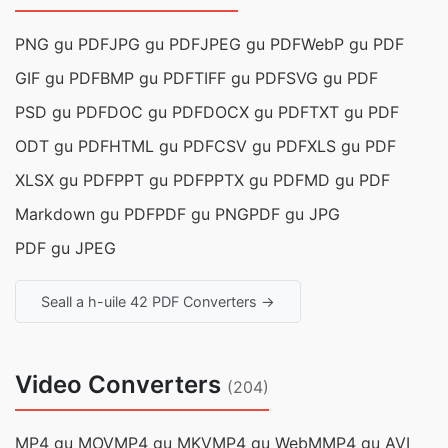
PNG gu PDF
JPG gu PDF
JPEG gu PDF
WebP gu PDF
GIF gu PDF
BMP gu PDF
TIFF gu PDF
SVG gu PDF
PSD gu PDF
DOC gu PDF
DOCX gu PDF
TXT gu PDF
ODT gu PDF
HTML gu PDF
CSV gu PDF
XLS gu PDF
XLSX gu PDF
PPT gu PDF
PPTX gu PDF
MD gu PDF
Markdown gu PDF
PDF gu PNG
PDF gu JPG
PDF gu JPEG
Seall a h-uile 42 PDF Converters →
Video Converters
(204)
MP4 gu MOV
MP4 gu MKV
MP4 gu WebM
MP4 gu AVI