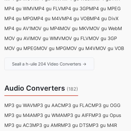
MP4 gu WMV
MP4 gu FLV
MP4 gu 3GP
MP4 gu MPEG
MP4 gu MPG
MP4 gu M4V
MP4 gu VOB
MP4 gu DivX
MP4 gu AV1
MOV gu MP4
MOV gu MKV
MOV gu WebM
MOV gu AVI
MOV gu WMV
MOV gu FLV
MOV gu 3GP
MOV gu MPEG
MOV gu MPG
MOV gu M4V
MOV gu VOB
Seall a h-uile 204 Video Converters →
Audio Converters
(182)
MP3 gu WAV
MP3 gu AAC
MP3 gu FLAC
MP3 gu OGG
MP3 gu M4A
MP3 gu WMA
MP3 gu AIFF
MP3 gu Opus
MP3 gu AC3
MP3 gu AMR
MP3 gu DTS
MP3 gu M4R