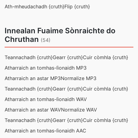
Ath-mheudachadh {cruth}
Flip {cruth}
Innealan Fuaime Sònraichte do
Chruthan
(54)
Teannachadh {cruth}
Gearr {cruth}
Cuir còmhla {cruth}
Atharraich an tomhas-lìonaidh MP3
Atharraich an astar MP3
Normalize MP3
Teannachadh {cruth}
Gearr {cruth}
Cuir còmhla {cruth}
Atharraich an tomhas-lìonaidh WAV
Atharraich an astar WAV
Normalize WAV
Teannachadh {cruth}
Gearr {cruth}
Cuir còmhla {cruth}
Atharraich an tomhas-lìonaidh AAC