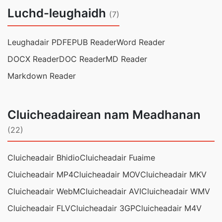
Luchd-leughaidh
(7)
Leughadair PDF
EPUB Reader
Word Reader
DOCX Reader
DOC Reader
MD Reader
Markdown Reader
Cluicheadairean nam Meadhanan
(22)
Cluicheadair Bhidio
Cluicheadair Fuaime
Cluicheadair MP4
Cluicheadair MOV
Cluicheadair MKV
Cluicheadair WebM
Cluicheadair AVI
Cluicheadair WMV
Cluicheadair FLV
Cluicheadair 3GP
Cluicheadair M4V