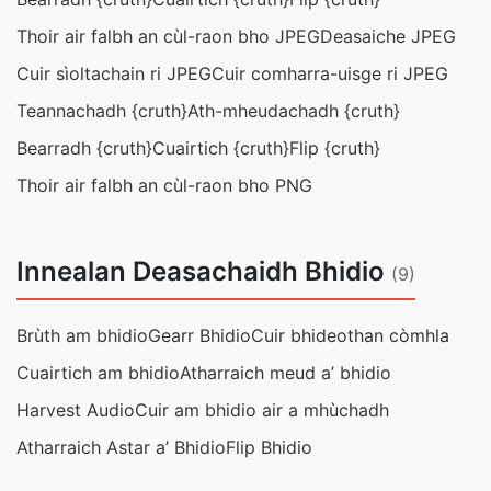
Thoir air falbh an cùl-raon bho JPEG
Deasaiche JPEG
Cuir sìoltachain ri JPEG
Cuir comharra-uisge ri JPEG
Teannachadh {cruth}
Ath-mheudachadh {cruth}
Bearradh {cruth}
Cuairtich {cruth}
Flip {cruth}
Thoir air falbh an cùl-raon bho PNG
Innealan Deasachaidh Bhidio
(9)
Brùth am bhidio
Gearr Bhidio
Cuir bhideothan còmhla
Cuairtich am bhidio
Atharraich meud a’ bhidio
Harvest Audio
Cuir am bhidio air a mhùchadh
Atharraich Astar a’ Bhidio
Flip Bhidio