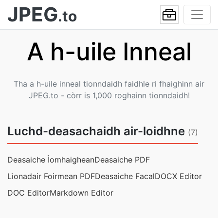
JPEG
.to
A h-uile Inneal
Tha a h-uile inneal tionndaidh faidhle ri fhaighinn air
JPEG.to - còrr is 1,000 roghainn tionndaidh!
Luchd-deasachaidh air-loidhne
(7)
Deasaiche Ìomhaighean
Deasaiche PDF
Lìonadair Foirmean PDF
Deasaiche Facal
DOCX Editor
DOC Editor
Markdown Editor