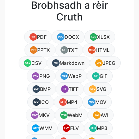
Brobhsadh a rèir
Cruth
PDF
DOCX
XLSX
PDF
DOC
XLS
PPTX
TXT
HTML
PPT
TXT
HTM
CSV
Markdown
JPEG
CSV
Mar
JPE
PNG
WebP
GIF
PNG
Web
GIF
BMP
TIFF
SVG
BMP
TIF
SVG
ICO
MP4
MOV
ICO
MP4
MOV
MKV
WebM
AVI
MKV
Web
AVI
WMV
FLV
MP3
WMV
FLV
MP3