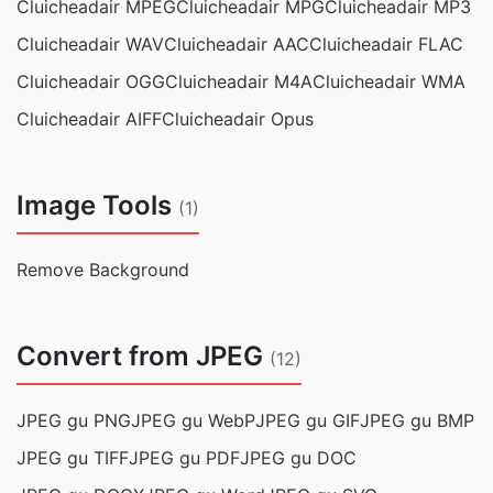
Cluicheadair MPEG
Cluicheadair MPG
Cluicheadair MP3
Cluicheadair WAV
Cluicheadair AAC
Cluicheadair FLAC
Cluicheadair OGG
Cluicheadair M4A
Cluicheadair WMA
Cluicheadair AIFF
Cluicheadair Opus
Image Tools
(1)
Remove Background
Convert from JPEG
(12)
JPEG gu PNG
JPEG gu WebP
JPEG gu GIF
JPEG gu BMP
JPEG gu TIFF
JPEG gu PDF
JPEG gu DOC