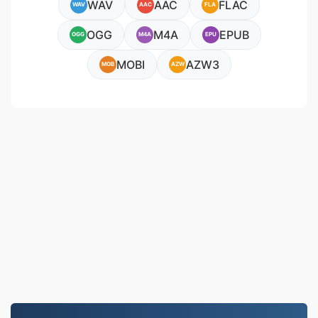
WAV
AAC
FLAC
WAV
AAC
FLA
OGG
M4A
EPUB
OGG
M4A
EPU
MOBI
AZW3
MOB
AZW