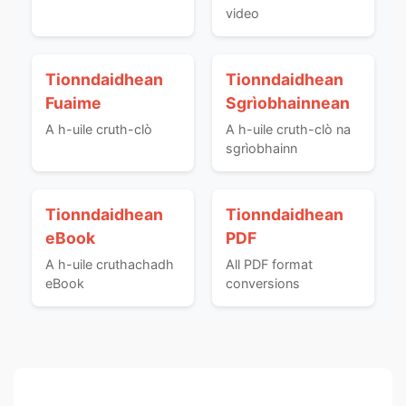
video
Tionndaidhean
Tionndaidhean
Fuaime
Sgrìobhainnean
A h-uile cruth-clò
A h-uile cruth-clò na
sgrìobhainn
Tionndaidhean
Tionndaidhean
eBook
PDF
A h-uile cruthachadh
All PDF format
eBook
conversions