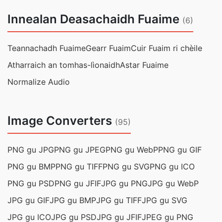
Innealan Deasachaidh Fuaime
(6)
Teannachadh Fuaime
Gearr Fuaim
Cuir Fuaim ri chèile
Atharraich an tomhas-lìonaidh
Astar Fuaime
Normalize Audio
Image Converters
(95)
PNG gu JPG
PNG gu JPEG
PNG gu WebP
PNG gu GIF
PNG gu BMP
PNG gu TIFF
PNG gu SVG
PNG gu ICO
PNG gu PSD
PNG gu JFIF
JPG gu PNG
JPG gu WebP
JPG gu GIF
JPG gu BMP
JPG gu TIFF
JPG gu SVG
JPG gu ICO
JPG gu PSD
JPG gu JFIF
JPEG gu PNG