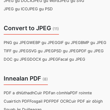
JPEG gu DOCX
JPEG gu Word
JPEG gu SVG
JPEG gu ICO
JPEG gu PSD
Convert to JPEG
(11)
PNG gu JPEG
WEBP gu JPEG
GIF gu JPEG
BMP gu JPEG
TIFF gu JPEG
SVG gu JPEG
PSD gu JPEG
PDF gu JPEG
DOC gu JPEG
DOCX gu JPEG
Facal gu JPEG
Innealan PDF
(8)
PDF a dhlùthadh
Cuir PDFan còmhla
PDF roinnte
Cuairtich PDF
Fosgail PDF
PDF OCR
Cuir PDF air dòigh
Sguab às Duilleagan