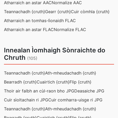
Atharraich an astar AAC
Normalize AAC
Teannachadh {cruth}
Gearr {cruth}
Cuir còmhla {cruth}
Atharraich an tomhas-lìonaidh FLAC
Atharraich an astar FLAC
Normalize FLAC
Innealan Ìomhaigh Sònraichte do
Chruth
(105)
Teannachadh {cruth}
Ath-mheudachadh {cruth}
Bearradh {cruth}
Cuairtich {cruth}
Flip {cruth}
Thoir air falbh an cùl-raon bho JPG
Deasaiche JPG
Cuir sìoltachain ri JPG
Cuir comharra-uisge ri JPG
Teannachadh {cruth}
Ath-mheudachadh {cruth}
Bearradh {cruth}
Cuairtich {cruth}
Flip {cruth}