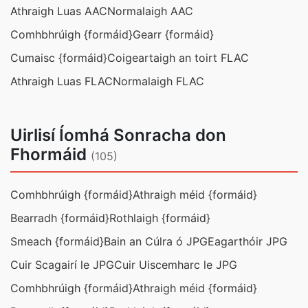
Athraigh Luas AAC
Normalaigh AAC
Comhbhrúigh {formáid}
Gearr {formáid}
Cumaisc {formáid}
Coigeartaigh an toirt FLAC
Athraigh Luas FLAC
Normalaigh FLAC
Uirlisí Íomhá Sonracha don
Fhormáid
(105)
Comhbhrúigh {formáid}
Athraigh méid {formáid}
Bearradh {formáid}
Rothlaigh {formáid}
Smeach {formáid}
Bain an Cúlra ó JPG
Eagarthóir JPG
Cuir Scagairí le JPG
Cuir Uiscemharc le JPG
Comhbhrúigh {formáid}
Athraigh méid {formáid}