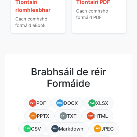
Tiontairí
Tiontairí PDF
ríomhleabhar
Gach comhshó
formáid PDF
Gach comhshó
formáid eBook
Brabhsáil de réir
Formáide
PDF
DOCX
XLSX
PDF
DOC
XLS
PPTX
TXT
HTML
PPT
TXT
HTM
CSV
Markdown
JPEG
CSV
Mar
JPE