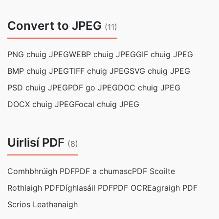
Convert to JPEG
(11)
PNG chuig JPEG
WEBP chuig JPEG
GIF chuig JPEG
BMP chuig JPEG
TIFF chuig JPEG
SVG chuig JPEG
PSD chuig JPEG
PDF go JPEG
DOC chuig JPEG
DOCX chuig JPEG
Focal chuig JPEG
Uirlisí PDF
(8)
Comhbhrúigh PDF
PDF a chumasc
PDF Scoilte
Rothlaigh PDF
Díghlasáil PDF
PDF OCR
Eagraigh PDF
Scrios Leathanaigh