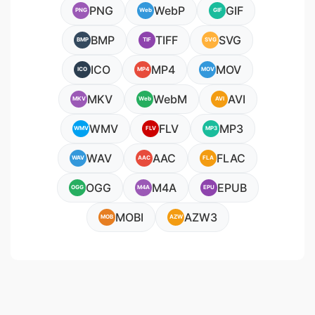
PNG
WebP
GIF
PNG
Web
GIF
BMP
TIFF
SVG
BMP
TIF
SVG
ICO
MP4
MOV
ICO
MP4
MOV
MKV
WebM
AVI
MKV
Web
AVI
WMV
FLV
MP3
WMV
FLV
MP3
WAV
AAC
FLAC
WAV
AAC
FLA
OGG
M4A
EPUB
OGG
M4A
EPU
MOBI
AZW3
MOB
AZW