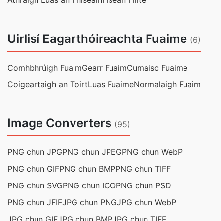
Athraigh Luas an Fhíseáin
Físeán Fillte
Uirlisí Eagarthóireachta Fuaime
(6)
Comhbhrúigh Fuaim
Gearr Fuaim
Cumaisc Fuaime
Coigeartaigh an Toirt
Luas Fuaime
Normalaigh Fuaim
Image Converters
(95)
PNG chun JPG
PNG chun JPEG
PNG chun WebP
PNG chun GIF
PNG chun BMP
PNG chun TIFF
PNG chun SVG
PNG chun ICO
PNG chun PSD
PNG chun JFIF
JPG chun PNG
JPG chun WebP
JPG chun GIF
JPG chun BMP
JPG chun TIFF