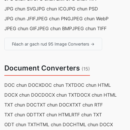
JPG chun SVG
JPG chun ICO
JPG chun PSD
JPG chun JFIF
JPEG chun PNG
JPEG chun WebP
JPEG chun GIF
JPEG chun BMP
JPEG chun TIFF
Féach ar gach rud 95 Image Converters →
Document Converters
(15)
DOC chun DOCX
DOC chun TXT
DOC chun HTML
DOCX chun DOC
DOCX chun TXT
DOCX chun HTML
TXT chun DOC
TXT chun DOCX
TXT chun RTF
TXT chun ODT
TXT chun HTML
RTF chun TXT
ODT chun TXT
HTML chun DOC
HTML chun DOCX