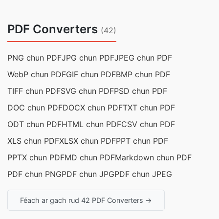
PDF Converters
(42)
PNG chun PDF
JPG chun PDF
JPEG chun PDF
WebP chun PDF
GIF chun PDF
BMP chun PDF
TIFF chun PDF
SVG chun PDF
PSD chun PDF
DOC chun PDF
DOCX chun PDF
TXT chun PDF
ODT chun PDF
HTML chun PDF
CSV chun PDF
XLS chun PDF
XLSX chun PDF
PPT chun PDF
PPTX chun PDF
MD chun PDF
Markdown chun PDF
PDF chun PNG
PDF chun JPG
PDF chun JPEG
Féach ar gach rud 42 PDF Converters →