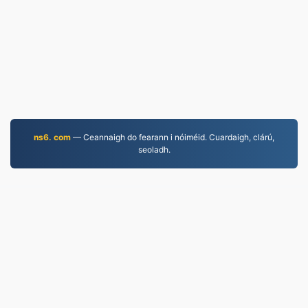
ns6. com
— Ceannaigh do fearann i nóiméid. Cuardaigh, clárú,
seoladh.
JPEG.to
757,234 Comhaid a tiontaíodh ó 2019
Polasaí Príobháideachais
|
Téarmaí Seirbhíse
|
Fúinn
|
Déan Teagmháil Linn
|
API
|
Samplaí
|
Suiteáil
Feidhmchlár