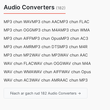
Audio Converters
(182)
MP3 chun WAV
MP3 chun AAC
MP3 chun FLAC
MP3 chun OGG
MP3 chun M4A
MP3 chun WMA
MP3 chun AIFF
MP3 chun Opus
MP3 chun AC3
MP3 chun AMR
MP3 chun DTS
MP3 chun M4R
MP3 chun MP2
WAV chun MP3
WAV chun AAC
WAV chun FLAC
WAV chun OGG
WAV chun M4A
WAV chun WMA
WAV chun AIFF
WAV chun Opus
WAV chun AC3
WAV chun AMR
AAC chun MP3
Féach ar gach rud 182 Audio Converters →