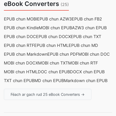
eBook Converters
(25)
EPUB chun MOBI
EPUB chun AZW3
EPUB chun FB2
EPUB chun Kindle
MOBI chun EPUB
AZW3 chun EPUB
EPUB chun DOC
EPUB chun DOCX
EPUB chun TXT
EPUB chun RTF
EPUB chun HTML
EPUB chun MD
EPUB chun Markdown
EPUB chun PDF
MOBI chun DOC
MOBI chun DOCX
MOBI chun TXT
MOBI chun RTF
MOBI chun HTML
DOC chun EPUB
DOCX chun EPUB
TXT chun EPUB
MD chun EPUB
Markdown chun EPUB
Féach ar gach rud 25 eBook Converters →