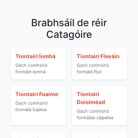
Brabhsáil de réir
Catagóire
Tiontairí Íomhá
Tiontairí Físeáin
Gach comhshó
Gach comhshó
formáid íomhá
formáid físe
Tiontairí Fuaime
Tiontairí
Doiciméad
Gach comhshó
formáid fuaime
Gach comhshó
formáide cáipéise