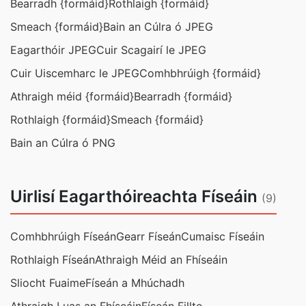
Bearradh {formáid}
Rothlaigh {formáid}
Smeach {formáid}
Bain an Cúlra ó JPEG
Eagarthóir JPEG
Cuir Scagairí le JPEG
Cuir Uiscemharc le JPEG
Comhbhrúigh {formáid}
Athraigh méid {formáid}
Bearradh {formáid}
Rothlaigh {formáid}
Smeach {formáid}
Bain an Cúlra ó PNG
Uirlisí Eagarthóireachta Físeáin
(9)
Comhbhrúigh Físeán
Gearr Físeán
Cumaisc Físeáin
Rothlaigh Físeán
Athraigh Méid an Fhíseáin
Sliocht Fuaime
Físeán a Mhúchadh