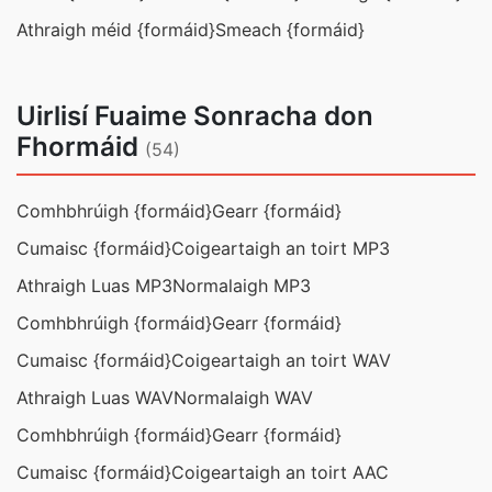
Athraigh méid {formáid}
Smeach {formáid}
Uirlisí Fuaime Sonracha don
Fhormáid
(54)
Comhbhrúigh {formáid}
Gearr {formáid}
Cumaisc {formáid}
Coigeartaigh an toirt MP3
Athraigh Luas MP3
Normalaigh MP3
Comhbhrúigh {formáid}
Gearr {formáid}
Cumaisc {formáid}
Coigeartaigh an toirt WAV
Athraigh Luas WAV
Normalaigh WAV
Comhbhrúigh {formáid}
Gearr {formáid}
Cumaisc {formáid}
Coigeartaigh an toirt AAC