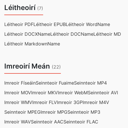
Léitheoirí
(7)
Léitheoir PDF
Léitheoir EPUB
Léitheoir WordName
Léitheoir DOCXName
Léitheoir DOCName
Léitheoir MD
Léitheoir MarkdownName
Imreoirí Meán
(22)
Imreoir Físeáin
Seinnteoir Fuaime
Seinnteoir MP4
Imreoir MOV
Imreoir MKV
Imreoir WebM
Seinnteoir AVI
Imreoir WMV
Imreoir FLV
Imreoir 3GP
Imreoir M4V
Seinnteoir MPEG
Imreoir MPG
Seinnteoir MP3
Imreoir WAV
Seinnteoir AAC
Seinnteoir FLAC