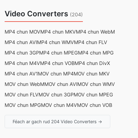
Video Converters
(204)
MP4 chun MOV
MP4 chun MKV
MP4 chun WebM
MP4 chun AVI
MP4 chun WMV
MP4 chun FLV
MP4 chun 3GP
MP4 chun MPEG
MP4 chun MPG
MP4 chun M4V
MP4 chun VOB
MP4 chun DivX
MP4 chun AV1
MOV chun MP4
MOV chun MKV
MOV chun WebM
MOV chun AVI
MOV chun WMV
MOV chun FLV
MOV chun 3GP
MOV chun MPEG
MOV chun MPG
MOV chun M4V
MOV chun VOB
Féach ar gach rud 204 Video Converters →