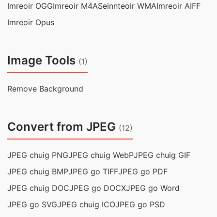
Imreoir OGG
Imreoir M4A
Seinnteoir WMA
Imreoir AIFF
Imreoir Opus
Image Tools
(1)
Remove Background
Convert from JPEG
(12)
JPEG chuig PNG
JPEG chuig WebP
JPEG chuig GIF
JPEG chuig BMP
JPEG go TIFF
JPEG go PDF
JPEG chuig DOC
JPEG go DOCX
JPEG go Word
JPEG go SVG
JPEG chuig ICO
JPEG go PSD