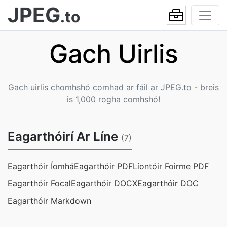
JPEG
.to
Gach Uirlis
Gach uirlis chomhshó comhad ar fáil ar JPEG.to - breis
is 1,000 rogha comhshó!
Eagarthóirí Ar Líne
(7)
Eagarthóir Íomhá
Eagarthóir PDF
Líontóir Foirme PDF
Eagarthóir Focal
Eagarthóir DOCX
Eagarthóir DOC
Eagarthóir Markdown