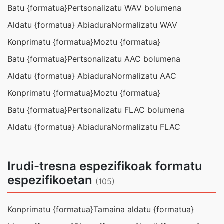
Batu {formatua}
Pertsonalizatu WAV bolumena
Aldatu {formatua} Abiadura
Normalizatu WAV
Konprimatu {formatua}
Moztu {formatua}
Batu {formatua}
Pertsonalizatu AAC bolumena
Aldatu {formatua} Abiadura
Normalizatu AAC
Konprimatu {formatua}
Moztu {formatua}
Batu {formatua}
Pertsonalizatu FLAC bolumena
Aldatu {formatua} Abiadura
Normalizatu FLAC
Irudi-tresna espezifikoak formatu
espezifikoetan
(105)
Konprimatu {formatua}
Tamaina aldatu {formatua}