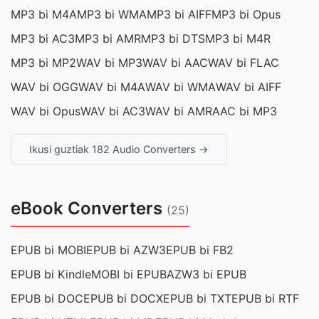
MP3 bi M4A
MP3 bi WMA
MP3 bi AIFF
MP3 bi Opus
MP3 bi AC3
MP3 bi AMR
MP3 bi DTS
MP3 bi M4R
MP3 bi MP2
WAV bi MP3
WAV bi AAC
WAV bi FLAC
WAV bi OGG
WAV bi M4A
WAV bi WMA
WAV bi AIFF
WAV bi Opus
WAV bi AC3
WAV bi AMR
AAC bi MP3
Ikusi guztiak 182 Audio Converters →
eBook Converters
(25)
EPUB bi MOBI
EPUB bi AZW3
EPUB bi FB2
EPUB bi Kindle
MOBI bi EPUB
AZW3 bi EPUB
EPUB bi DOC
EPUB bi DOCX
EPUB bi TXT
EPUB bi RTF