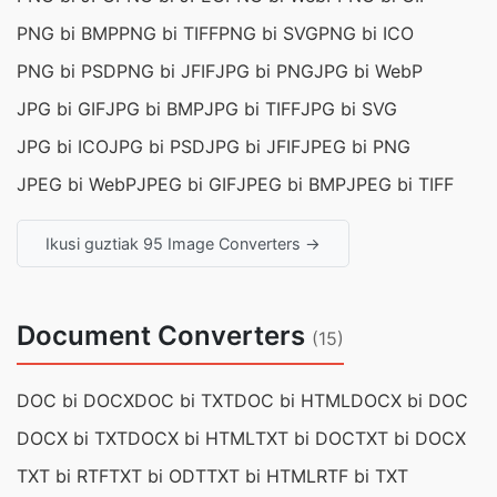
PNG bi BMP
PNG bi TIFF
PNG bi SVG
PNG bi ICO
PNG bi PSD
PNG bi JFIF
JPG bi PNG
JPG bi WebP
JPG bi GIF
JPG bi BMP
JPG bi TIFF
JPG bi SVG
JPG bi ICO
JPG bi PSD
JPG bi JFIF
JPEG bi PNG
JPEG bi WebP
JPEG bi GIF
JPEG bi BMP
JPEG bi TIFF
Ikusi guztiak 95 Image Converters →
Document Converters
(15)
DOC bi DOCX
DOC bi TXT
DOC bi HTML
DOCX bi DOC
DOCX bi TXT
DOCX bi HTML
TXT bi DOC
TXT bi DOCX
TXT bi RTF
TXT bi ODT
TXT bi HTML
RTF bi TXT