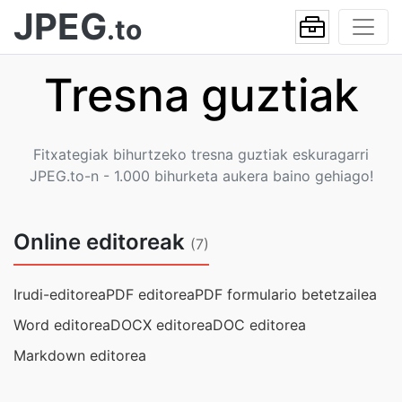
JPEG
.to
Tresna guztiak
Fitxategiak bihurtzeko tresna guztiak eskuragarri
JPEG.to-n - 1.000 bihurketa aukera baino gehiago!
Online editoreak
(7)
Irudi-editorea
PDF editorea
PDF formulario betetzailea
Word editorea
DOCX editorea
DOC editorea
Markdown editorea