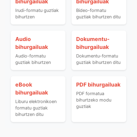
bihurgailuak
bihurgailuak
Irudi-formatu guztiak
Bideo-formatu
bihurtzen
guztiak bihurtzen ditu
Audio
Dokumentu-
bihurgailuak
bihurgailuak
Audio-formatu
Dokumentu-formatu
guztiak bihurtzen
guztiak bihurtzen ditu
eBook
PDF bihurgailuak
bihurgailuak
PDF formatua
bihurtzeko modu
Liburu elektronikoen
guztiak
formatu guztiak
bihurtzen ditu