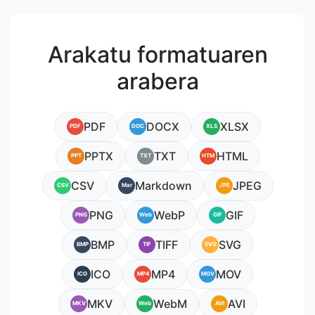
Arakatu formatuaren
arabera
PDF
DOCX
XLSX
PDF
DOC
XLS
PPTX
TXT
HTML
PPT
TXT
HTM
CSV
Markdown
JPEG
CSV
Mar
JPE
PNG
WebP
GIF
PNG
Web
GIF
BMP
TIFF
SVG
BMP
TIF
SVG
ICO
MP4
MOV
ICO
MP4
MOV
MKV
WebM
AVI
MKV
Web
AVI