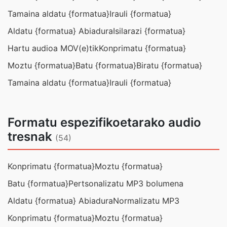
Tamaina aldatu {formatua}
Irauli {formatua}
Aldatu {formatua} Abiadura
Isilarazi {formatua}
Hartu audioa MOV(e)tik
Konprimatu {formatua}
Moztu {formatua}
Batu {formatua}
Biratu {formatua}
Tamaina aldatu {formatua}
Irauli {formatua}
Formatu espezifikoetarako audio
tresnak
(54)
Konprimatu {formatua}
Moztu {formatua}
Batu {formatua}
Pertsonalizatu MP3 bolumena
Aldatu {formatua} Abiadura
Normalizatu MP3
Konprimatu {formatua}
Moztu {formatua}