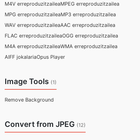
M4V erreproduzitzailea
MPEG erreproduzitzailea
MPG erreproduzitzailea
MP3 erreproduzitzailea
WAV erreproduzitzailea
AAC erreproduzitzailea
FLAC erreproduzitzailea
OGG erreproduzitzailea
M4A erreproduzitzailea
WMA erreproduzitzailea
AIFF jokalaria
Opus Player
Image Tools
(1)
Remove Background
Convert from JPEG
(12)