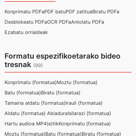
Konprimatu PDFa
PDF batu
PDF zatitua
Biratu PDFa
Desblokeatu PDFa
OCR PDFa
Antolatu PDFa
Ezabatu orrialdeak
Formatu espezifikoetarako bideo
tresnak
(99)
Konprimatu {formatua}
Moztu {formatua}
Batu {formatua}
Biratu {formatua}
Tamaina aldatu {formatua}
Irauli {formatua}
Aldatu {formatua} Abiadura
Isilarazi {formatua}
Hartu audioa MP4(e)tik
Konprimatu {formatua}
Moztu {formatua}
Batu {formatua}
Biratu {formatua}