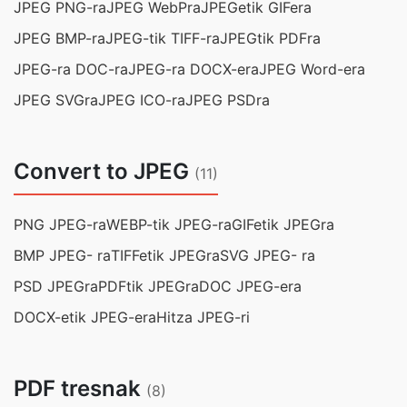
JPEG PNG-ra
JPEG WebPra
JPEGetik GIFera
JPEG BMP-ra
JPEG-tik TIFF-ra
JPEGtik PDFra
JPEG-ra DOC-ra
JPEG-ra DOCX-era
JPEG Word-era
JPEG SVGra
JPEG ICO-ra
JPEG PSDra
Convert to JPEG
(11)
PNG JPEG-ra
WEBP-tik JPEG-ra
GIFetik JPEGra
BMP JPEG- ra
TIFFetik JPEGra
SVG JPEG- ra
PSD JPEGra
PDFtik JPEGra
DOC JPEG-era
DOCX-etik JPEG-era
Hitza JPEG-ri
PDF tresnak
(8)