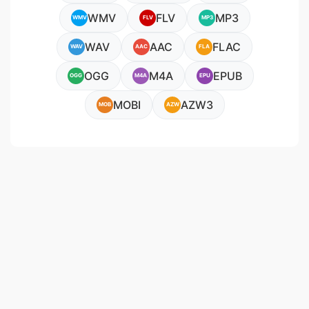
WMV
FLV
MP3
WMV
FLV
MP3
WAV
AAC
FLAC
WAV
AAC
FLA
OGG
M4A
EPUB
OGG
M4A
EPU
MOBI
AZW3
MOB
AZW