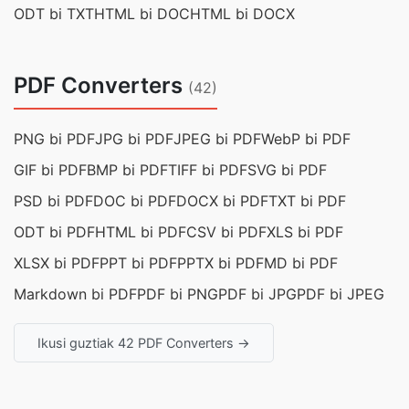
ODT bi TXT
HTML bi DOC
HTML bi DOCX
PDF Converters
(42)
PNG bi PDF
JPG bi PDF
JPEG bi PDF
WebP bi PDF
GIF bi PDF
BMP bi PDF
TIFF bi PDF
SVG bi PDF
PSD bi PDF
DOC bi PDF
DOCX bi PDF
TXT bi PDF
ODT bi PDF
HTML bi PDF
CSV bi PDF
XLS bi PDF
XLSX bi PDF
PPT bi PDF
PPTX bi PDF
MD bi PDF
Markdown bi PDF
PDF bi PNG
PDF bi JPG
PDF bi JPEG
Ikusi guztiak 42 PDF Converters →