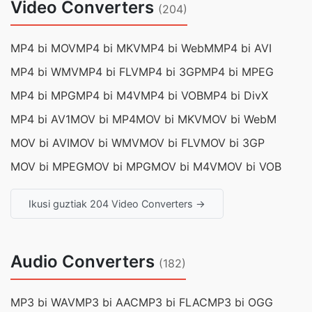
Video Converters
(204)
MP4 bi MOV
MP4 bi MKV
MP4 bi WebM
MP4 bi AVI
MP4 bi WMV
MP4 bi FLV
MP4 bi 3GP
MP4 bi MPEG
MP4 bi MPG
MP4 bi M4V
MP4 bi VOB
MP4 bi DivX
MP4 bi AV1
MOV bi MP4
MOV bi MKV
MOV bi WebM
MOV bi AVI
MOV bi WMV
MOV bi FLV
MOV bi 3GP
MOV bi MPEG
MOV bi MPG
MOV bi M4V
MOV bi VOB
Ikusi guztiak 204 Video Converters →
Audio Converters
(182)
MP3 bi WAV
MP3 bi AAC
MP3 bi FLAC
MP3 bi OGG