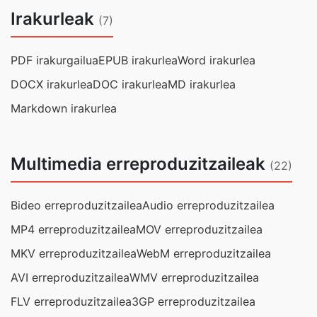
Irakurleak
(7)
PDF irakurgailua
EPUB irakurlea
Word irakurlea
DOCX irakurlea
DOC irakurlea
MD irakurlea
Markdown irakurlea
Multimedia erreproduzitzaileak
(22)
Bideo erreproduzitzailea
Audio erreproduzitzailea
MP4 erreproduzitzailea
MOV erreproduzitzailea
MKV erreproduzitzailea
WebM erreproduzitzailea
AVI erreproduzitzailea
WMV erreproduzitzailea
FLV erreproduzitzailea
3GP erreproduzitzailea