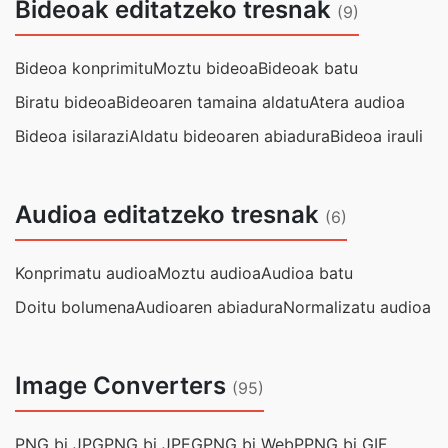
Bideoak editatzeko tresnak
(9)
Bideoa konprimitu
Moztu bideoa
Bideoak batu
Biratu bideoa
Bideoaren tamaina aldatu
Atera audioa
Bideoa isilarazi
Aldatu bideoaren abiadura
Bideoa irauli
Audioa editatzeko tresnak
(6)
Konprimatu audioa
Moztu audioa
Audioa batu
Doitu bolumena
Audioaren abiadura
Normalizatu audioa
Image Converters
(95)
PNG bi JPG
PNG bi JPEG
PNG bi WebP
PNG bi GIF