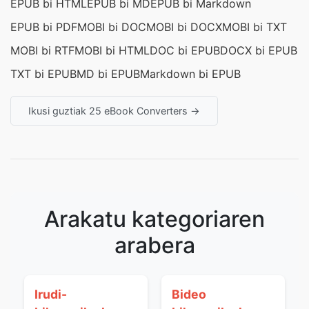
EPUB bi HTML
EPUB bi MD
EPUB bi Markdown
EPUB bi PDF
MOBI bi DOC
MOBI bi DOCX
MOBI bi TXT
MOBI bi RTF
MOBI bi HTML
DOC bi EPUB
DOCX bi EPUB
TXT bi EPUB
MD bi EPUB
Markdown bi EPUB
Ikusi guztiak 25 eBook Converters →
Arakatu kategoriaren
arabera
Irudi-
Bideo