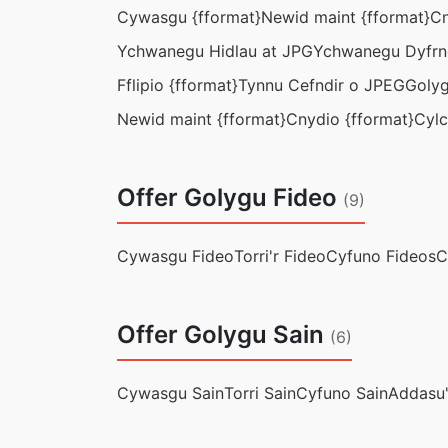
Cywasgu {fformat}
Newid maint {fformat}
Cn
Ychwanegu Hidlau at JPG
Ychwanegu Dyfrn
Fflipio {fformat}
Tynnu Cefndir o JPEG
Goly
Newid maint {fformat}
Cnydio {fformat}
Cylc
Offer Golygu Fideo
(9)
Cywasgu Fideo
Torri'r Fideo
Cyfuno Fideos
C
Offer Golygu Sain
(6)
Cywasgu Sain
Torri Sain
Cyfuno Sain
Addasu'