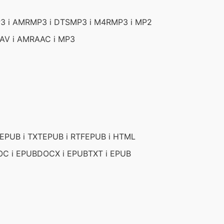
3 i AMR
MP3 i DTS
MP3 i M4R
MP3 i MP2
AV i AMR
AAC i MP3
EPUB i TXT
EPUB i RTF
EPUB i HTML
OC i EPUB
DOCX i EPUB
TXT i EPUB