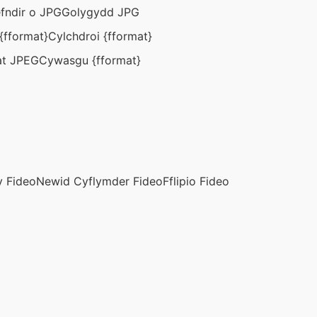
fndir o JPG
Golygydd JPG
{fformat}
Cylchdroi {fformat}
at JPEG
Cywasgu {fformat}
 Fideo
Newid Cyflymder Fideo
Fflipio Fideo