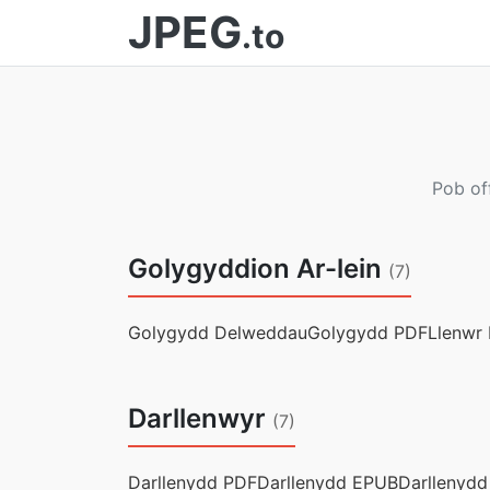
JPEG
.to
Pob off
Golygyddion Ar-lein
(7)
Golygydd Delweddau
Golygydd PDF
Llenwr 
Darllenwyr
(7)
Darllenydd PDF
Darllenydd EPUB
Darllenyd