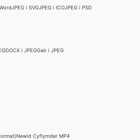
 Word
JPEG i SVG
JPEG i ICO
JPEG i PSD
EG
DOCX i JPEG
Gair i JPEG
fformat}
Newid Cyflymder MP4