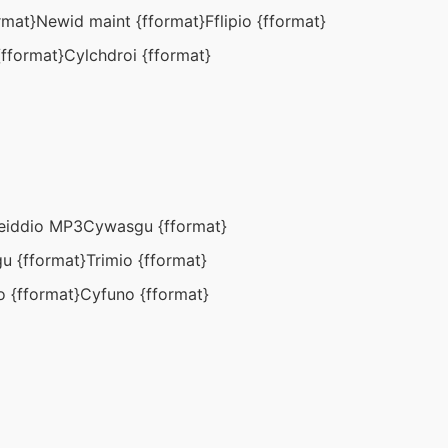
rmat}
Newid maint {fformat}
Fflipio {fformat}
fformat}
Cylchdroi {fformat}
eiddio MP3
Cywasgu {fformat}
u {fformat}
Trimio {fformat}
o {fformat}
Cyfuno {fformat}