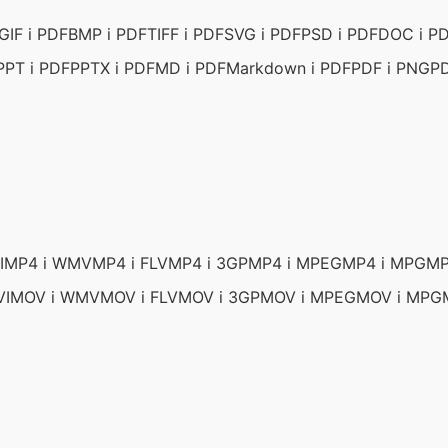
GIF i PDF
BMP i PDF
TIFF i PDF
SVG i PDF
PSD i PDF
DOC i P
PPT i PDF
PPTX i PDF
MD i PDF
Markdown i PDF
PDF i PNG
PD
I
MP4 i WMV
MP4 i FLV
MP4 i 3GP
MP4 i MPEG
MP4 i MPG
MP
VI
MOV i WMV
MOV i FLV
MOV i 3GP
MOV i MPEG
MOV i MPG