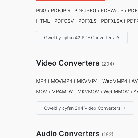
PNG i PDF
JPG i PDF
JPEG i PDF
WebP i PDF
HTML i PDF
CSV i PDF
XLS i PDF
XLSX i PDF
Gweld y cyfan 42 PDF Converters →
Video Converters
(204)
MP4 i MOV
MP4 i MKV
MP4 i WebM
MP4 i AV
MOV i MP4
MOV i MKV
MOV i WebM
MOV i A
Gweld y cyfan 204 Video Converters →
Audio Converters
(182)