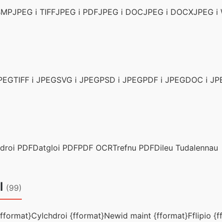
BMP
JPEG i TIFF
JPEG i PDF
JPEG i DOC
JPEG i DOCX
JPEG i
JPEG
TIFF i JPEG
SVG i JPEG
PSD i JPEG
PDF i JPEG
DOC i JP
droi PDF
Datgloi PDF
PDF OCR
Trefnu PDF
Dileu Tudalennau
l
(99)
fformat}
Cylchdroi {fformat}
Newid maint {fformat}
Fflipio {