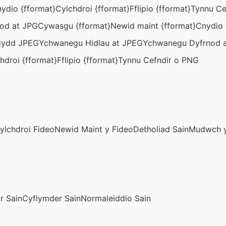
ydio {fformat}
Cylchdroi {fformat}
Fflipio {fformat}
Tynnu Ce
od at JPG
Cywasgu {fformat}
Newid maint {fformat}
Cnydio 
gydd JPEG
Ychwanegu Hidlau at JPEG
Ychwanegu Dyfrnod 
hdroi {fformat}
Fflipio {fformat}
Tynnu Cefndir o PNG
ylchdroi Fideo
Newid Maint y Fideo
Detholiad Sain
Mudwch y
r Sain
Cyflymder Sain
Normaleiddio Sain