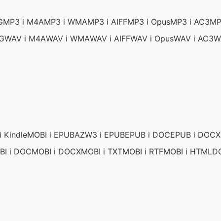
G
MP3 i M4A
MP3 i WMA
MP3 i AIFF
MP3 i Opus
MP3 i AC3
MP
G
WAV i M4A
WAV i WMA
WAV i AIFF
WAV i Opus
WAV i AC3
W
 Kindle
MOBI i EPUB
AZW3 i EPUB
EPUB i DOC
EPUB i DOCX
BI i DOC
MOBI i DOCX
MOBI i TXT
MOBI i RTF
MOBI i HTML
D