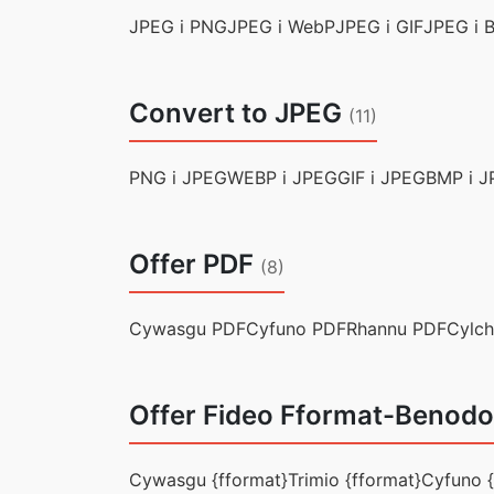
JPEG i PNG
JPEG i WebP
JPEG i GIF
JPEG i 
Convert to JPEG
(11)
PNG i JPEG
WEBP i JPEG
GIF i JPEG
BMP i 
Offer PDF
(8)
Cywasgu PDF
Cyfuno PDF
Rhannu PDF
Cylch
Offer Fideo Fformat-Benodo
Cywasgu {fformat}
Trimio {fformat}
Cyfuno {