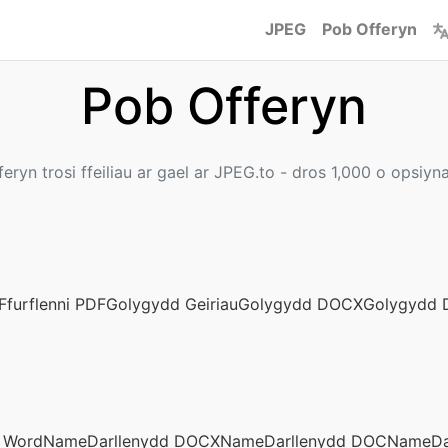
JPEG
Pob Offeryn
Pob Offeryn
eryn trosi ffeiliau ar gael ar JPEG.to - dros 1,000 o opsiyna
Ffurflenni PDF
Golygydd Geiriau
Golygydd DOCX
Golygydd
d WordName
Darllenydd DOCXName
Darllenydd DOCName
D