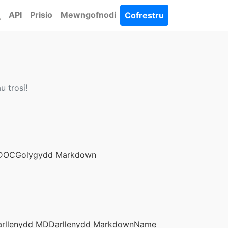
API
Prisio
Mewngofnodi
Cofrestru
u trosi!
 DOC
Golygydd Markdown
arllenydd MD
Darllenydd MarkdownName