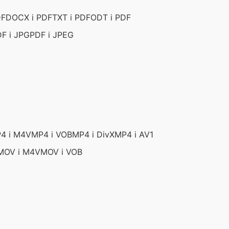
DF
DOCX i PDF
TXT i PDF
ODT i PDF
F i JPG
PDF i JPEG
4 i M4V
MP4 i VOB
MP4 i DivX
MP4 i AV1
MOV i M4V
MOV i VOB