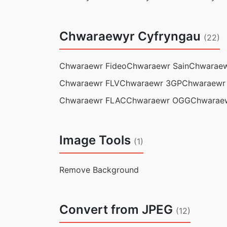
Chwaraewyr Cyfryngau
(22)
Chwaraewr Fideo
Chwaraewr Sain
Chwarae
Chwaraewr FLV
Chwaraewr 3GP
Chwaraewr
Chwaraewr FLAC
Chwaraewr OGG
Chwarae
Image Tools
(1)
Remove Background
Convert from JPEG
(12)