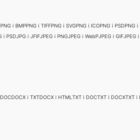
F
PNG i BMP
PNG i TIFF
PNG i SVG
PNG i ICO
PNG i PSD
PNG i 
G i PSD
JPG i JFIF
JPEG i PNG
JPEG i WebP
JPEG i GIF
JPEG 
 DOC
DOCX i TXT
DOCX i HTML
TXT i DOC
TXT i DOCX
TXT i