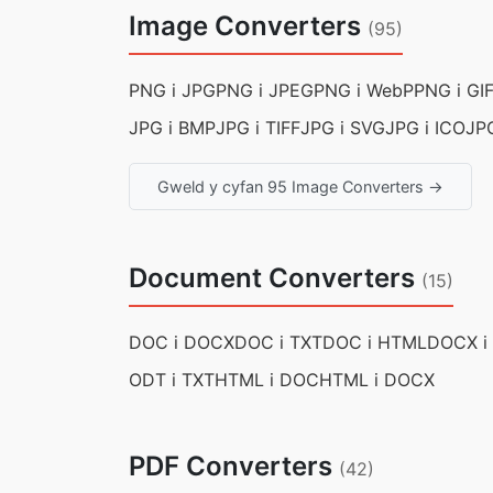
Image Converters
(95)
PNG i JPG
PNG i JPEG
PNG i WebP
PNG i GI
JPG i BMP
JPG i TIFF
JPG i SVG
JPG i ICO
JP
Gweld y cyfan 95 Image Converters →
Document Converters
(15)
DOC i DOCX
DOC i TXT
DOC i HTML
DOCX i
ODT i TXT
HTML i DOC
HTML i DOCX
PDF Converters
(42)