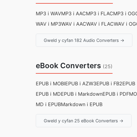
MP3 i WAV
MP3 i AAC
MP3 i FLAC
MP3 i OG
WAV i MP3
WAV i AAC
WAV i FLAC
WAV i OG
Gweld y cyfan 182 Audio Converters →
eBook Converters
(25)
EPUB i MOBI
EPUB i AZW3
EPUB i FB2
EPUB i
EPUB i MD
EPUB i Markdown
EPUB i PDF
MO
MD i EPUB
Markdown i EPUB
Gweld y cyfan 25 eBook Converters →