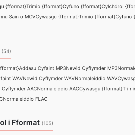
u {fformat}
Trimio {fformat}
Cyfuno {fformat}
Cylchdroi {ffo
nnu Sain o MOV
Cywasgu {fformat}
Trimio {fformat}
Cyfuno {
t
(54)
fformat}
Addasu Cyfaint MP3
Newid Cyflymder MP3
Normal
faint WAV
Newid Cyflymder WAV
Normaleiddio WAV
Cywasg
 Cyflymder AAC
Normaleiddio AAC
Cywasgu {fformat}
Trimi
AC
Normaleiddio FLAC
ol i Fformat
(105)