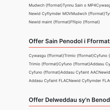
Mudwch {fformat}
Tynnu Sain o MP4
Cywasg
Newid Cyflymder MOV
Mudwch {fformat}
Ty
Newid maint {fformat}
Fflipio {fformat}
Offer Sain Penodol i Fforma
Cywasgu {fformat}
Trimio {fformat}
Cyfuno {
Trimio {fformat}
Cyfuno {fformat}
Addasu Cy
Cyfuno {fformat}
Addasu Cyfaint AAC
Newid
Addasu Cyfaint FLAC
Newid Cyflymder FL
Offer Delweddau sy'n Benod