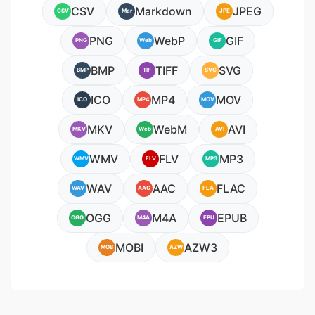
CSV
Markdown
JPEG
CSV
Mar
JPE
PNG
WebP
GIF
PNG
Web
GIF
BMP
TIFF
SVG
BMP
TIF
SVG
ICO
MP4
MOV
ICO
MP4
MOV
MKV
WebM
AVI
MKV
Web
AVI
WMV
FLV
MP3
WMV
FLV
MP3
WAV
AAC
FLAC
WAV
AAC
FLA
OGG
M4A
EPUB
OGG
M4A
EPU
MOBI
AZW3
MOB
AZW