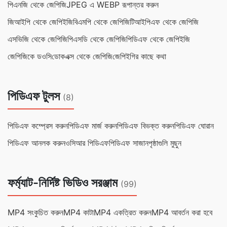
পিএনজি থেকে জেপিজি
JPEG এ WEBP রূপান্তর করুন
জিআইপি থেকে জেপিইজি
বিএমপি থেকে জেপিজি
টিআইপিএফ থেকে জেপিজি
এসভিজি থেকে জেপিজি
পিএসডি থেকে জেপিজি
পিডিএফ থেকে জেপিইজি
জেপিজিকে ডওসি
ডোকএক্স থেকে জেপিজি
জেপিইগির কাছে কথা
পিডিএফ টুলস
(8)
পিডিএফ কম্প্রেস করুন
পিডিএফ মার্জ করুন
পিডিএফ বিভক্ত করুন
পিডিএফ ঘোরান
পিডিএফ আনলক করুন
ওসিআর পিডিএফ
পিডিএফ সাজান
পৃষ্ঠাগুলি মুছুন
ফর্ম্যাট-নির্দিষ্ট ভিডিও সরঞ্জাম
(99)
MP4 সংকুচিত করুন
MP4 কাটা
MP4 একত্রিত করুন
MP4 আবর্তন করা হবে