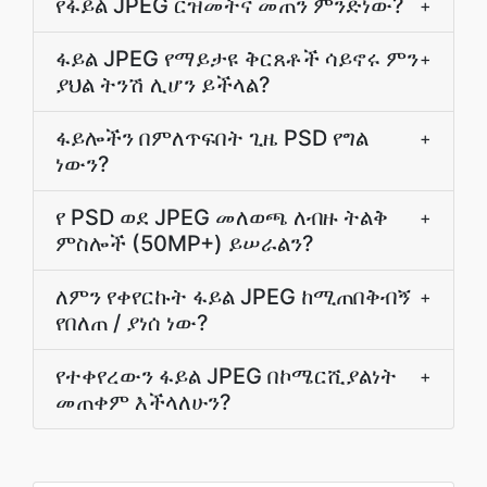
የፋይል JPEG ርዝመትና መጠን ምንድነው?
+
ፋይል JPEG የማይታዩ ቅርጸቶች ሳይኖሩ ምን
+
ያህል ትንሽ ሊሆን ይችላል?
ፋይሎችን በምለጥፍበት ጊዜ PSD የግል
+
ነውን?
የ PSD ወደ JPEG መለወጫ ለብዙ ትልቅ
+
ምስሎች (50MP+) ይሠራልን?
ለምን የቀየርኩት ፋይል JPEG ከሚጠበቅብኝ
+
የበለጠ / ያነሰ ነው?
የተቀየረውን ፋይል JPEG በኮሜርሺያልነት
+
መጠቀም እችላለሁን?