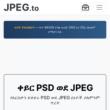
JPEG
.to
ሴንት ፒተርስበርግ
— ነጻ የ WHOIS የግል መረጃ፣ DNS እና SSL በሁሉም
ዶሜይን ላይ.
ቀይር PSD ወደ JPEG
የእርስዎን ይቀይሩ PSD ወደ JPEG ሰነዶች ያለምንም
ጥረት