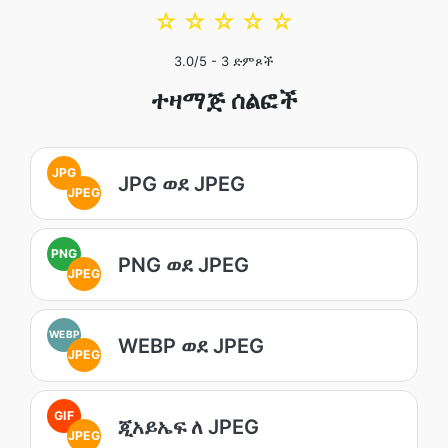
☆
☆
☆
☆
☆
3.0
/5 -
3
ድምጾች
ተዛማጅ ሰልፎች
JPG
JPG ወደ JPEG
JPEG
PNG
PNG ወደ JPEG
JPEG
WEBP
WEBP ወደ JPEG
JPEG
GIF
ጂአይኤፍ ለ JPEG
JPEG