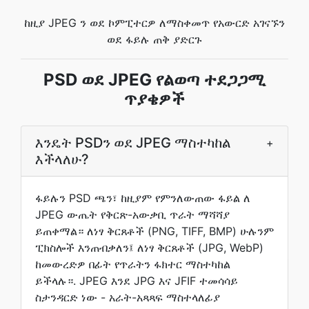
ከዚያ JPEG ን ወደ ኮምፒተርዎ ለማስቀመጥ የአውርድ አገናኙን
ወደ ፋይሉ ጠቅ ያድርጉ
PSD ወደ JPEG የልወጣ ተደጋጋሚ
ጥያቄዎች
እንዴት PSDን ወደ JPEG ማስተካከል
+
እችላለሁ?
ፋይሉን PSD ጫን፣ ከዚያም የምንለውጠው ፋይል ለ
JPEG ውጤት የቅርጽ-አውቃቢ ጥራት ማሻሻያ
ይጠቀማል። ለነፃ ቅርጸቶች (PNG, TIFF, BMP) ሁሉንም
ፒክስሎች እንጠብቃለን፤ ለነፃ ቅርጸቶች (JPG, WebP)
ከመውረድዎ በፊት የጥራትን ፋክተር ማስተካከል
ይችላሉ።. JPEG እንደ JPG እና JFIF ተመሳሳይ
ስታንዳርድ ነው - አራት-አጻጻፍ ማስተላለፊያ