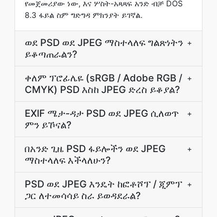
የመጀመሪያው ነው, እና ሦስት-አጻጻፍ አንድ ብቻ DOS
8.3 ፋይል ስም ግድግዳ ምክንያት ይገኛል.
ወደ PSD ወደ JPEG ማስተላለፍ ግልጽነትን
+
ይቆጣጠራልን?
ቀለም ፕሮፊሌዬ (sRGB / Adobe RGB /
+
CMYK) PSD እስከ JPEG ድረስ ይቆያል?
EXIF ሜታ-ዳታ PSD ወደ JPEG ሲለወጥ
+
ምን ይኾናል?
በአንድ ጊዜ PSD ፋይሎችን ወደ JPEG
+
ማስተላለፍ እችላለሁን?
PSD ወደ JPEG እንዴት ከፎቶሾፕ / ጂምፕ
+
ጋር ለተመሳሳይ ስራ ይወዳደራል?