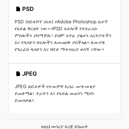
PSD
PSD (የፎቶሾፕ ሰነድ) የAdobe Photoshop ቤተኛ
የፋይል ቅርጸት ነው። የPSD ፋይሎች የተደራረቡ
ምስሎችን ያከማቻሉ፣ ይህም አጥፊ ያልሆኑ አርትዖቶችን
እና የዲዛይን ክፍሎችን ለመጠበቅ ያስችላል። ለሙያዊ
የግራፊክ ዲዛይን እና የፎቶ ማቀናበሪያ ወሳኝ ናቸው።
JPEG
JPEG ለፎቶዎች የተመቻቸ ኪሳራ መጭመቂያ
ይጠቀማል፣ ጥራትን እና የፋይል መጠንን ሚዛን
ይጠብቃል።
ለዚህ መሳሪያ ደረጃ ይስጡት