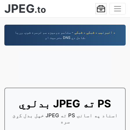
JPEG
.to
د انټرنېټ د شبکې د شبکې
- ستاسو ډومین، سم ترسره شوی. وړیا
محرمیت او DNS شامل دي.
بدلوي JPEG ته PS
خپل بدل کړئ JPEG ته PS اسناد په اسانۍ
سره