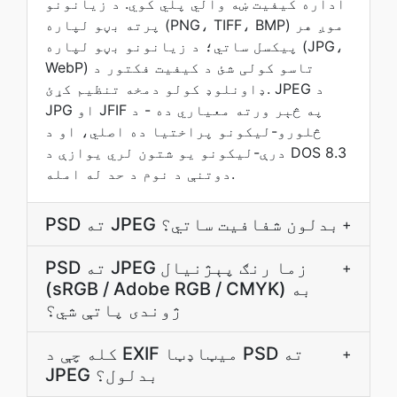
اداره کیفیت ښه والي پلي کوي. د زیانونو
پرته بڼو لپاره (PNG، TIFF، BMP) موږ هر
پیکسل ساتي؛ د زیانونو بڼو لپاره (JPG،
WebP) تاسو کولی شئ د کیفیت فکتور د
ډاونلوډ کولو دمخه تنظیم کړئ. JPEG د
JPG او JFIF په څېر ورته معياري ده - د
څلورو-ليکونو پراختيا ده اصلي، او د
درې-ليکونو يو شتون لري يوازې د DOS 8.3
دوتنې د نوم د حد له امله.
PSD ته JPEG بدلون شفافيت ساتي؟
+
PSD ته JPEG زما رنګ پېژنيال
+
(sRGB / Adobe RGB / CMYK) به
ژوندی پاتې شي؟
کله چې د EXIF ميټاډټا PSD ته
+
JPEG بدلول؟