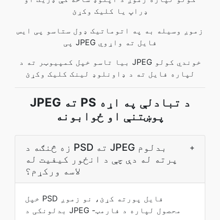
ډراپ یا کلیک وکړئ
زموږ وسیله به په اتوماتيک ډول ستاسو پی ایس
پی JPEG فایل ته واړوي
بیا تاسو خپل کمپیوټر ته د JPEG خوندي کولو
لپاره فایل ته د ډاونلوډ لینک کلیک وکړئ
JPEG ته PS د تبادلې په اړه
پوښتنې او ځوابونه
زه څنګه د PSD ته JPEG بدلوم
+
پرته له دې چې د انځور کیفیت له
لاسه ورکړم؟
خپل PSD فایل پورته کړئ، نو زموږ
بدلونکی د JPEG محصول لپاره د فارمټ-