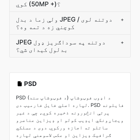
کوي (50MP +)؟
ولې زما د بدل JPEG دوتنه لوی /
+
کوچني زه د تمه وه؟
JPEG دوتنه په سوداګريز ډول
+
بدلول کېدای شي؟
PSD
PSD (د فوټوشاپ سند) د اډوب فوټوشاپ
لپاره اصلي فایل فارمیټ دی. PSD فایلونه
پرتې انځورونه ذخیره کوي، چې د غیر
ویجاړونکي ایډیټ کولو او ډیزاین عناصرو
ساتلو ته اجازه ورکوي. دوی د مسلکي
ګرافیک ډیزاین او عکس لاسوهنې لپاره