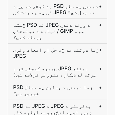
زه کولای شم چې د PSD دوتنې په سلو
+
کې په يو وخت کې JPEG ته بدل شي؟
څنګه PSD ته JPEG د ورته دندې
+
لپاره د فوتوشاپ / GIMP سره
پرتله کوي؟
زما دوتنه به څه حل او ابعاد ولري
+
JPEG
څومره کوچنی شي د JPEG دوتنه
+
پرته له ښکاره هنرونو ترلاسه شي؟
PSD زما دوتنې د بدلون په مهال
+
خصوصي دي؟
PSD ته JPEG د JPEG بدلونکی د
+
ډیرو لویو انځورونو لپاره کار