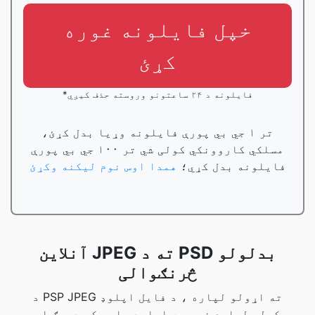
خپل فایلونه غوره
کړئ
*فایلونه د ۲۴ ساعتونو وروسته حذف کیږي
تر ۱ جي بي پورې فایلونه وړیا بدل کړئ،
مسلکي کاروونکي کولی شي تر ۱۰۰ جي بي پورې
فایلونه بدل کړي؛
همدا اوس نوم لیکنه وکړئ
آنلاین JPEG ته د PSD بدلولو
څرنګوالی
د PSP JPEG ته اړولو لپاره ، د فایل اپلوډ
کولو لپاره زموږ د اپلوډ ساحه کې ډریګ او