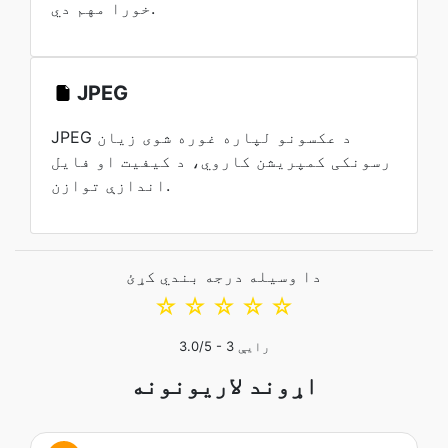
خورا مهم دي.
JPEG
JPEG د عکسونو لپاره غوره شوی زیان
رسونکی کمپریشن کاروي، د کیفیت او فایل
اندازې توازن.
دا وسیله درجه بندي کړئ
☆
☆
☆
☆
☆
رایې
3
/5 -
3.0
اړوند لاریونونه