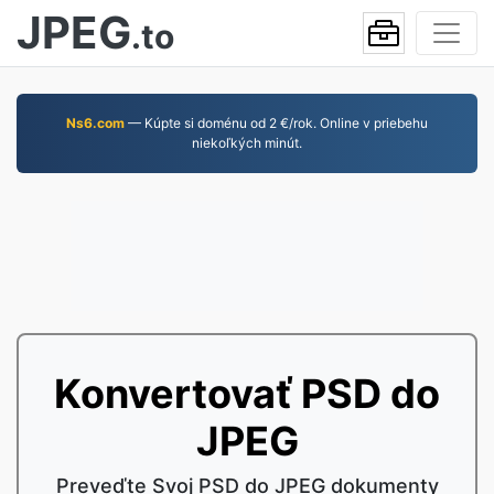
JPEG
.to
Ns6.com
— Kúpte si doménu od 2 €/rok. Online v priebehu
niekoľkých minút.
Konvertovať PSD do
JPEG
Preveďte Svoj PSD do JPEG dokumenty