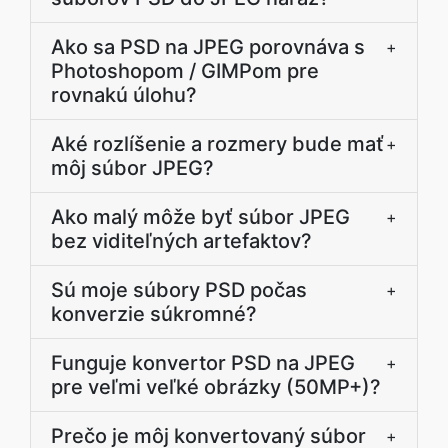
Ako sa PSD na JPEG porovnáva s
+
Photoshopom / GIMPom pre
rovnakú úlohu?
Aké rozlíšenie a rozmery bude mať
+
môj súbor JPEG?
Ako malý môže byť súbor JPEG
+
bez viditeľných artefaktov?
Sú moje súbory PSD počas
+
konverzie súkromné?
Funguje konvertor PSD na JPEG
+
pre veľmi veľké obrázky (50MP+)?
Prečo je môj konvertovaný súbor
+