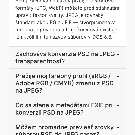
BMP) zachováme každý pixel; pre stratové
formáty (JPG, WebP) môžete pred stiahnutím
upraviť faktor kvality. JPEG je rovnaký
štandard ako JPG a JFIF — štvorpísmenová
prípona je pôvodná a trojpísmenová existuje
len kvôli limitu názvov súborov v DOS 8.3.
Zachováva konverzia PSD na JPEG
+
transparentnosť?
Prežije môj farebný profil (sRGB /
+
Adobe RGB / CMYK) zmenu z PSD
na JPEG?
Čo sa stane s metadátami EXIF pri
+
konverzii PSD na JPEG?
Môžem hromadne previesť stovky
+
súborov PSD do JPEG naraz?