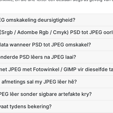
EG omskakeling deursigtigheid?
l (Srgb / Adombe Rgb / Cmyk) PSD tot JPEG oor
data wanneer PSD tot JPEG omskakel?
honderde PSD lêers na JPEG laai?
et JPEG met Fotowinkel / GIMP vir dieselfde t
n afmetings sal my JPEG lêer hê?
PEG lêer sonder sigbare artefakte kry?
ivaat tydens bekering?