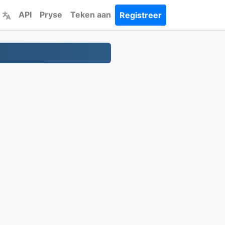
API
Pryse
Teken aan
Registreer