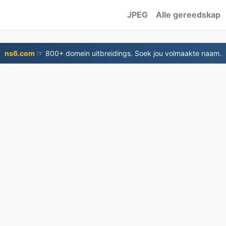
JPEG
Alle gereedskap
ns6.com
☞ 800+ domein uitbreidings. Soek jou volmaakte naam.