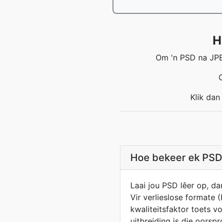
H
Om 'n PSD na JPEG
Klik dan
Hoe bekeer ek PSD 
Laai jou PSD lêer op, da
Vir verlieslose formate 
kwaliteitsfaktor toets vo
uitbreiding is die oorsp