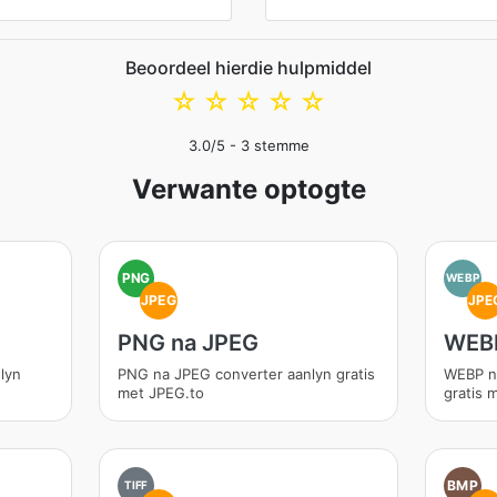
Beoordeel hierdie hulpmiddel
☆
☆
☆
☆
☆
3.0
/5 -
3
stemme
Verwante optogte
PNG
WEBP
JPEG
JPE
PNG na JPEG
WEBP
lyn
PNG na JPEG converter aanlyn gratis
WEBP n
met JPEG.to
gratis 
BMP
TIFF