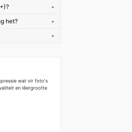
P+)?
+
ag het?
+
+
ressie wat vir foto's
aliteit en lêergrootte