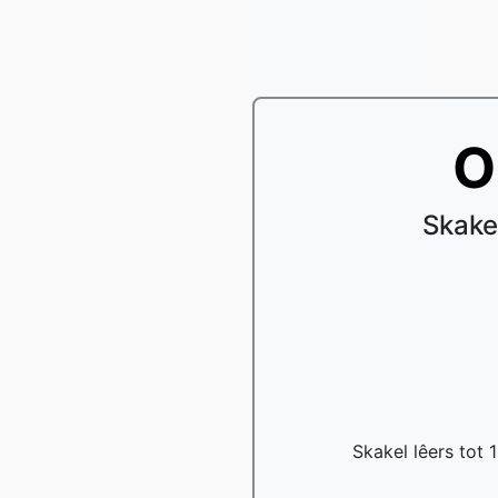
O
Skake
Skakel lêers tot 