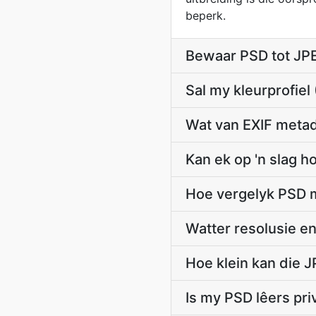
beperk.
Bewaar PSD tot JP
Sal my kleurprofie
Wat van EXIF meta
Kan ek op 'n slag 
Hoe vergelyk PSD m
Watter resolusie e
Hoe klein kan die J
Is my PSD lêers pr