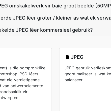
PEG omskakelwerk vir baie groot beelde (50M
rde JPEG lêer groter / kleiner as wat ek verw
akelde JPEG lêer kommersieel gebruik?
JPEG
t) is die oorspronklike
JPEG gebruik verlieskomp
Photoshop. PSD-lêers
geoptimaliseer is, wat kw
wat nie-vernietigende
balanseer.
ud van ontwerpelemente
noodsaaklik vir
ontwerp en