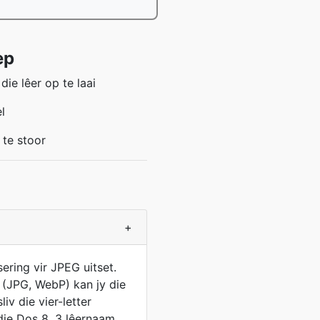
ep
ie lêer op te laai
l
 te stoor
+
ering vir JPEG uitset.
e (JPG, WebP) kan jy die
iv die vier-letter
 die Dos 8. 3 lêernaam