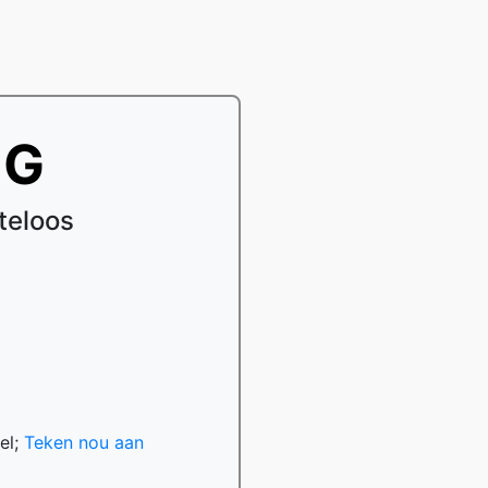
EG
teloos
el;
Teken nou aan