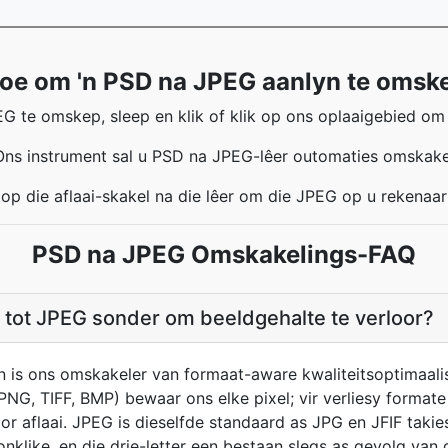
oe om 'n PSD na JPEG aanlyn te omsk
 te omskep, sleep en klik of klik op ons oplaaigebied om d
Ons instrument sal u PSD na JPEG-lêer outomaties omskake
 op die aflaai-skakel na die lêer om die JPEG op u rekenaar
PSD na JPEG Omskakelings-FAQ
tot JPEG sonder om beeldgehalte te verloor?
n is ons omskakeler van formaat-aware kwaliteitsoptimaalis
(PNG, TIFF, BMP) bewaar ons elke pixel; vir verliesy format
or aflaai. JPEG is dieselfde standaard as JPG en JFIF takiesl
ronklike, en die drie-letter een bestaan slegs as gevolg van