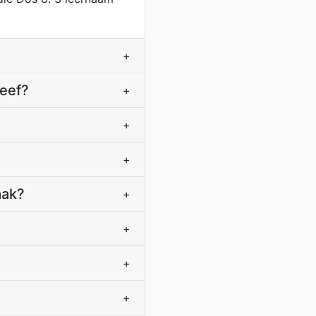
+
leef?
+
+
+
aak?
+
+
+
+