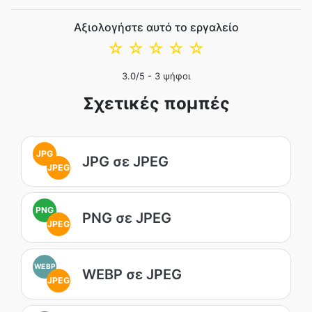
Αξιολογήστε αυτό το εργαλείο
☆
☆
☆
☆
☆
3.0
/5 -
3
ψήφοι
Σχετικές πομπές
JPG
JPG σε JPEG
JPEG
PNG
PNG σε JPEG
JPEG
WEBP
WEBP σε JPEG
JPEG