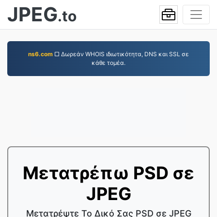
JPEG
.to
ns6.com
□ Δωρεάν WHOIS ιδιωτικότητα, DNS και SSL σε
κάθε τομέα.
Μετατρέπω PSD σε
JPEG
Μετατρέψτε Το Δικό Σας PSD σε JPEG