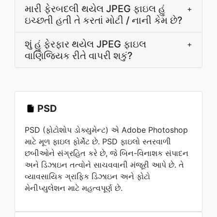
મારી ફેરબદલી થયેલ JPEG ફાઇલ હું
+
ઇચ્છતી હતી તે કરતાં મોટી / નાની કેમ છે?
શું હું ફેરફાર થયેલ JPEG ફાઇલ
+
વાણિજ્યિક રીતે વાપરી શકું?
PSD
PSD (ફોટોશોપ ડોક્યુમેન્ટ) એ Adobe Photoshop
માટે મૂળ ફાઇલ ફોર્મેટ છે. PSD ફાઇલો સ્તરવાળી
છબીઓને સંગ્રહિત કરે છે, જે બિન-વિનાશક સંપાદન
અને ડિઝાઇન તત્વોને સાચવવાની મંજૂરી આપે છે. તે
વ્યાવસાયિક ગ્રાફિક ડિઝાઇન અને ફોટો
મેનીપ્યુલેશન માટે મહત્વપૂર્ણ છે.