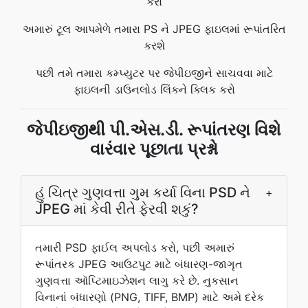
કરો
અમારું ટૂલ આપમેળે તમારા PS ને JPEG ફાઇલમાં રૂપાંતરિત
કરશે
પછી તમે તમારા કમ્પ્યુટર પર જેપીઇજીને સાચવવા માટે
ફાઇલની ડાઉનલોડ લિંકને ક્લિક કરો
જેપીઇજીથી પી.એસ.ડી. રૂપાંતરણ વિશે
વારંવાર પૂછાતા પ્રશ્નો
હું ચિત્ર ગુણવત્તા ગુમ કર્યા વિના PSD ને
+
JPEG માં કેવી રીતે ફેરવી શકું?
તમારી PSD ફાઈલ અપલોડ કરો, પછી અમારું
રૂપાંતરક JPEG આઉટપુટ માટે બંધારણ-જાગૃત
ગુણવત્તા ઑપ્ટિમાઇઝેશન લાગુ કરે છે. નુકસાન
વિનાનાં બંધારણો (PNG, TIFF, BMP) માટે અમે દરેક