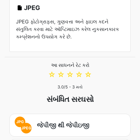
JPEG
JPEG ફોટોગ્રાફ્સ, ગુણવત્તા અને ફાઇલ કદને
સંતુલિત કરવા માટે ઑપ્ટિમાઇઝ કરેલ નુકસાનકારક
કમ્પ્રેશનનો ઉપયોગ કરે છે.
આ સાધનને રેટ કરો
☆
☆
☆
☆
☆
3.0
/5 -
3
મતો
સંબંધિત સરઘસો
JPG
જેપીજી થી જેપીઇજી
JPEG