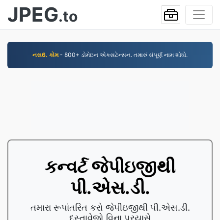
JPEG
.to
નસ6. કોમ
- 800+ ડોમેઇન એક્સટેન્સન. તમારું સંપૂર્ણ નામ શોધો.
કન્વર્ટ જેપીઇજીથી
પી.એસ.ડી.
તમારા રૂપાંતરિત કરો જેપીઇજીથી પી.એસ.ડી.
દસ્તાવેજો વિના પ્રયાસે