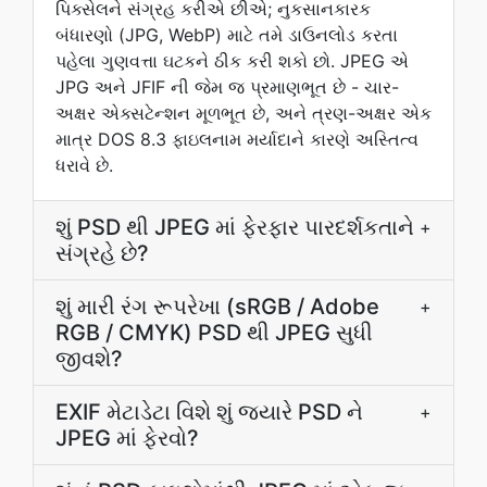
પિક્સેલને સંગ્રહ કરીએ છીએ; નુકસાનકારક
બંધારણો (JPG, WebP) માટે તમે ડાઉનલોડ કરતા
પહેલા ગુણવત્તા ઘટકને ઠીક કરી શકો છો. JPEG એ
JPG અને JFIF ની જેમ જ પ્રમાણભૂત છે - ચાર-
અક્ષર એક્સટેન્શન મૂળભૂત છે, અને ત્રણ-અક્ષર એક
માત્ર DOS 8.3 ફાઇલનામ મર્યાદાને કારણે અસ્તિત્વ
ધરાવે છે.
શું PSD થી JPEG માં ફેરફાર પારદર્શકતાને
+
સંગ્રહે છે?
શું મારી રંગ રૂપરેખા (sRGB / Adobe
+
RGB / CMYK) PSD થી JPEG સુધી
જીવશે?
EXIF મેટાડેટા વિશે શું જ્યારે PSD ને
+
JPEG માં ફેરવો?