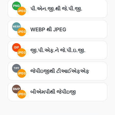
PNG
પી.એન.જી.થી જે.પી.જી.
JPEG
WEBP
WEBP થી JPEG
JPEG
GIF
જી.પી.એફ.ને જે.પી.ઇ.જી.
JPEG
TIFF
જેપીઇજીથી ટીઆઈએફએફ
JPEG
BMP
બીએમપીથી જેપીઇજી
JPEG