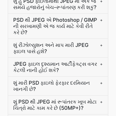
શું હું PSD ફાઇલોમાંથી JPEG માં એક જ
+
સમયે હજારોનું બેચ-રૂપાંતરણ કરી શકું?
PSD થી JPEG એ Photoshop / GIMP
+
ની સરખામણી એ જ કાર્ય માટે કેવી રીતે
કરે છે?
શું રીઝોલ્યુશન અને માપ મારી JPEG
+
ફાઇલ પાસે હશે?
JPEG ફાઇલ દૃશ્યમાન આર્ટીફેક્ટ્સ વગર
+
કેટલી નાની હોઈ શકે?
શું મારી PSD ફાઇલો ફેરફાર દરમિયાન
+
ખાનગી છે?
શું PSD થી JPEG માં રૂપાંતરક ખૂબ મોટા
+
ચિત્રો માટે કામ કરે છે (50MP+)?