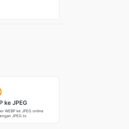
G
 ke JPEG
ter WEBP ke JPEG online
dengan JPEG.to