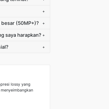
+
t besar (50MP+)?
+
ang saya harapkan?
+
ial?
+
resi lossy yang
o, menyeimbangkan