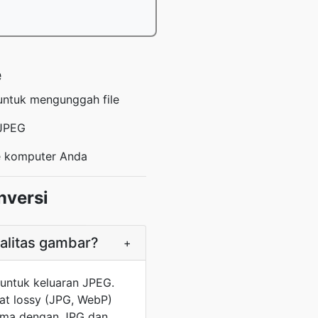
e
untuk mengunggah file
 JPEG
e komputer Anda
nversi
alitas gambar?
+
 untuk keluaran JPEG.
mat lossy (JPG, WebP)
sama dengan JPG dan