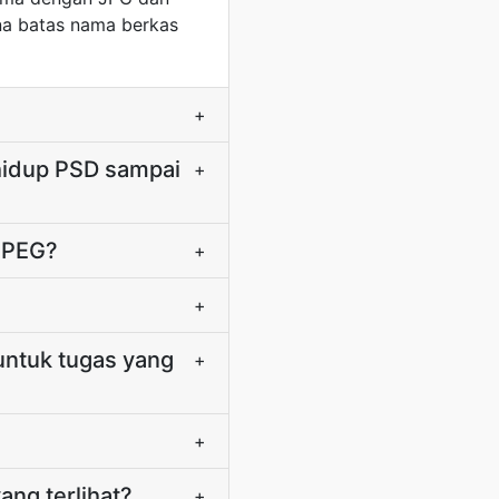
ena batas nama berkas
+
hidup PSD sampai
+
JPEG?
+
+
ntuk tugas yang
+
+
ng terlihat?
+