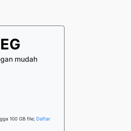
PEG
ngan mudah
gga 100 GB file;
Daftar