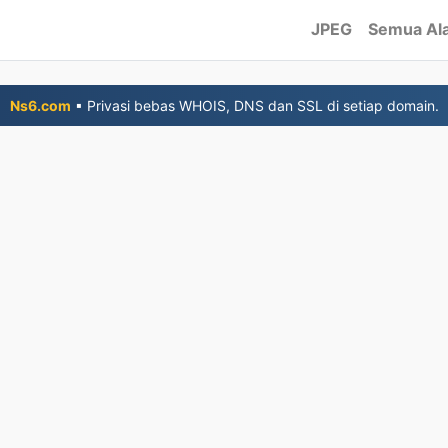
JPEG
Semua Al
Ns6.com
▪ Privasi bebas WHOIS, DNS dan SSL di setiap domain.