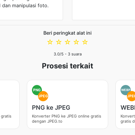
l dan manipulasi foto.
Beri peringkat alat ini
☆
☆
☆
☆
☆
3.0
/5 -
3
suara
Prosesi terkait
PNG
WEBP
JPEG
JPE
PNG ke JPEG
WEBP
gratis
Konverter PNG ke JPEG online gratis
Konver
dengan JPEG.to
gratis 