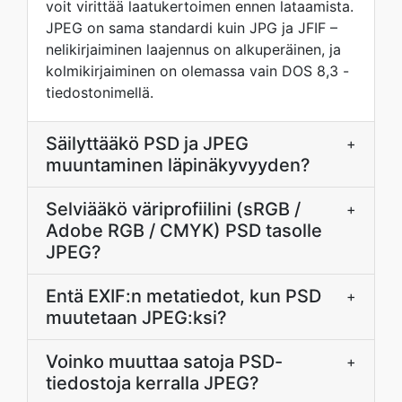
voit virittää laatukertoimen ennen lataamista.
JPEG on sama standardi kuin JPG ja JFIF –
nelikirjaiminen laajennus on alkuperäinen, ja
kolmikirjaiminen on olemassa vain DOS 8,3 -
tiedostonimellä.
Säilyttääkö PSD ja JPEG
+
muuntaminen läpinäkyvyyden?
Selviääkö väriprofiilini (sRGB /
+
Adobe RGB / CMYK) PSD tasolle
JPEG?
Entä EXIF:n metatiedot, kun PSD
+
muutetaan JPEG:ksi?
Voinko muuttaa satoja PSD-
+
tiedostoja kerralla JPEG?