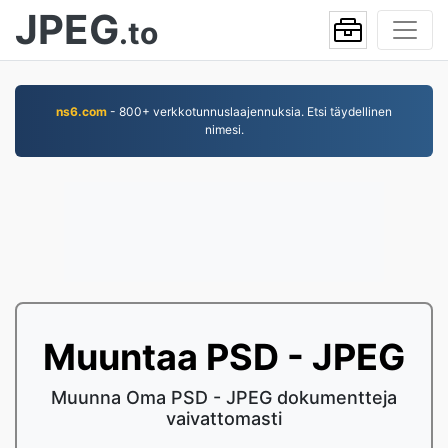
JPEG
.to
ns6.com
- 800+ verkkotunnuslaajennuksia. Etsi täydellinen
nimesi.
Muuntaa PSD - JPEG
Muunna Oma PSD - JPEG dokumentteja
vaivattomasti