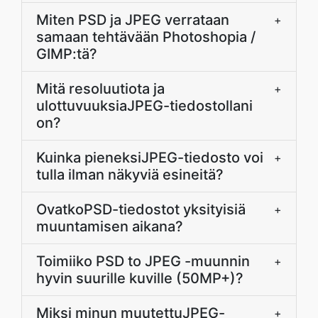
Miten PSD ja JPEG verrataan
+
samaan tehtävään Photoshopia /
GIMP:tä?
Mitä resoluutiota ja
+
ulottuvuuksiaJPEG-tiedostollani
on?
Kuinka pieneksiJPEG-tiedosto voi
+
tulla ilman näkyviä esineitä?
OvatkoPSD-tiedostot yksityisiä
+
muuntamisen aikana?
Toimiiko PSD to JPEG -muunnin
+
hyvin suurille kuville (50MP+)?
Miksi minun muutettuJPEG-
+