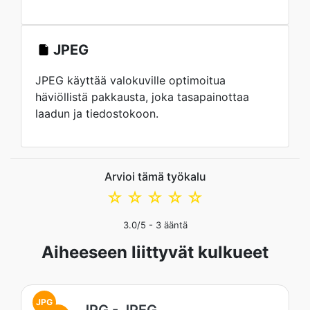
JPEG
JPEG käyttää valokuville optimoitua
häviöllistä pakkausta, joka tasapainottaa
laadun ja tiedostokoon.
Arvioi tämä työkalu
☆
☆
☆
☆
☆
3.0
/5 -
3
ääntä
Aiheeseen liittyvät kulkueet
JPG
JPG - JPEG