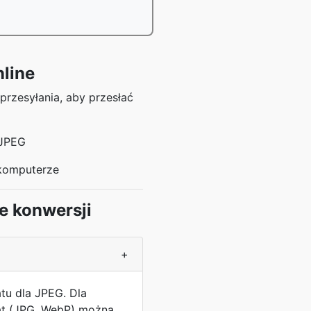
line
przesyłania, aby przesłać
 JPEG
 komputerze
e konwersji
+
atu dla JPEG. Dla
rat (JPG, WebP) można