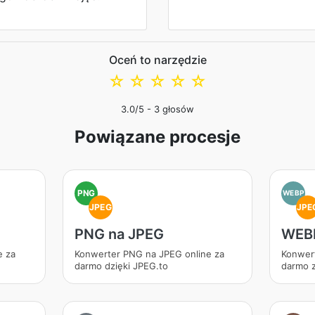
Oceń to narzędzie
☆
☆
☆
☆
☆
3.0
/5 -
3
głosów
Powiązane procesje
PNG
WEBP
JPEG
JPE
PNG na JPEG
WEBP
e za
Konwerter PNG na JPEG online za
Konwer
darmo dzięki JPEG.to
darmo 