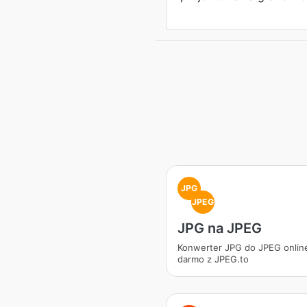
JPG
JPEG
JPG na JPEG
Konwerter JPG do JPEG onlin
darmo z JPEG.to