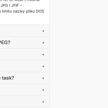
JPG i JFIF –
du limitu nazwy pliku DOS
+
JPEG?
+
+
+
 task?
+
+
+