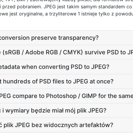
ci przed pobraniem. JPEG jest takim samym standardem co 
owe jest oryginalne, a trzyliterowe 1 istnieje tylko z powo
conversion preserve transparency?
ile (sRGB / Adobe RGB / CMYK) survive PSD to 
etadata when converting PSD to JPEG?
t hundreds of PSD files to JPEG at once?
PEG compare to Photoshop / GIMP for the same
 i wymiary będzie miał mój plik JPEG?
ć plik JPEG bez widocznych artefaktów?