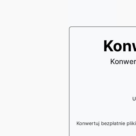
Kon
Konwer
U
Konwertuj bezpłatnie pli