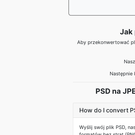
Jak
Aby przekonwertować plik
Nasz
Następnie 
PSD na JPE
How do I convert P
Wyślij swój plik PSD, n
formatów bez strat (PN