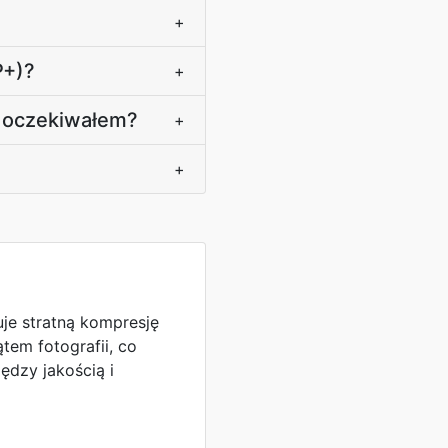
+
P+)?
+
ż oczekiwałem?
+
+
je stratną kompresję
em fotografii, co
dzy jakością i