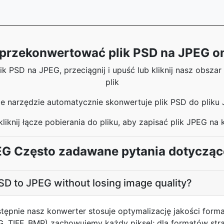
 przekonwertować plik PSD na JPEG on
 PSD na JPEG, przeciągnij i upuść lub kliknij nasz obszar 
plik
e narzędzie automatycznie skonwertuje plik PSD do pliku
kliknij łącze pobierania do pliku, aby zapisać plik JPEG na
G Często zadawane pytania dotycząc
SD to JPEG without losing image quality?
astępnie nasz konwerter stosuje optymalizację jakości form
G, TIFF, BMP) zachowujemy każdy piksel; dla formatów st