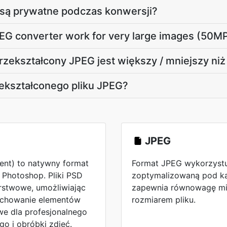
 są prywatne podczas konwersji?
EG converter work for very large images (50M
przekształcony JPEG jest większy / mniejszy ni
ekształconego pliku JPEG?
JPEG
nt) to natywny format
Format JPEG wykorzystu
Photoshop. Pliki PSD
zoptymalizowaną pod kąt
rstwowe, umożliwiając
zapewnia równowagę mię
zachowanie elementów
rozmiarem pliku.
we dla profesjonalnego
go i obróbki zdjęć.