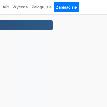
API
Wycena
Zaloguj sie
Zapisać się