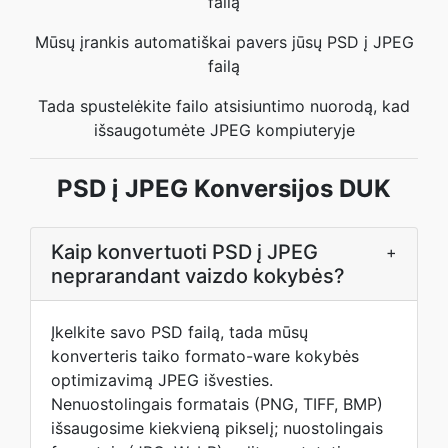
failą
Mūsų įrankis automatiškai pavers jūsų PSD į JPEG
failą
Tada spustelėkite failo atsisiuntimo nuorodą, kad
išsaugotumėte JPEG kompiuteryje
PSD į JPEG Konversijos DUK
Kaip konvertuoti PSD į JPEG
+
neprarandant vaizdo kokybės?
Įkelkite savo PSD failą, tada mūsų
konverteris taiko formato-ware kokybės
optimizavimą JPEG išvesties.
Nenuostolingais formatais (PNG, TIFF, BMP)
išsaugosime kiekvieną pikselį; nuostolingais