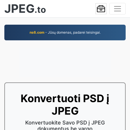
JPEG
.to
ns6.com
- Jūsų domenas, padarei teisingai.
Konvertuoti PSD į
JPEG
Konvertuokite Savo PSD į JPEG
dokumentus be vargo