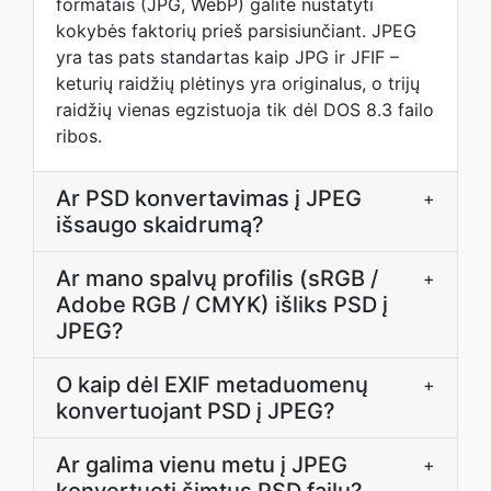
formatais (JPG, WebP) galite nustatyti
kokybės faktorių prieš parsisiunčiant. JPEG
yra tas pats standartas kaip JPG ir JFIF –
keturių raidžių plėtinys yra originalus, o trijų
raidžių vienas egzistuoja tik dėl DOS 8.3 failo
ribos.
Ar PSD konvertavimas į JPEG
+
išsaugo skaidrumą?
Ar mano spalvų profilis (sRGB /
+
Adobe RGB / CMYK) išliks PSD į
JPEG?
O kaip dėl EXIF metaduomenų
+
konvertuojant PSD į JPEG?
Ar galima vienu metu į JPEG
+