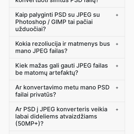
konvertuoti šimtus PSD failų?
Kaip palyginti PSD su JPEG su
+
Photoshop / GIMP tai pačiai
užduočiai?
Kokia rezoliucija ir matmenys bus
+
mano JPEG failas?
Kiek mažas gali gauti JPEG failas
+
be matomų artefaktų?
Ar konvertavimo metu mano PSD
+
failai privatūs?
Ar PSD į JPEG konverteris veikia
+
labai dideliems atvaizdžiams
(50MP+)?