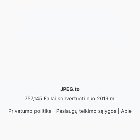
JPEG.to
757,145 Failai konvertuoti nuo 2019 m.
Privatumo politika
|
Paslaugų teikimo sąlygos
|
Apie
mus
|
Susisiekite su mumis
|
API
|
Bandiniai
|
Įdiegti
programą
© 2026 JPEG.to
|
VPS.org
LLC | Pagaminta
nadermx