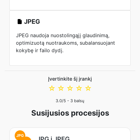
JPEG
JPEG naudoja nuostolingąjį glaudinimą,
optimizuotą nuotraukoms, subalansuojant
kokybę ir failo dydį.
Įvertinkite šį įrankį
☆
☆
☆
☆
☆
3.0
/5 -
3
balsų
Susijusios procesijos
JPG
JPG į JPEG