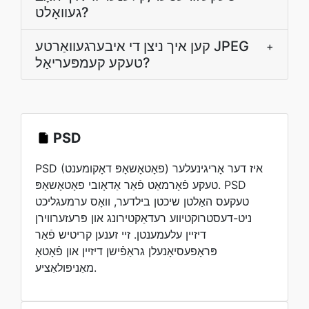
געװאָלט?
קען איך ניצן די איבערגעװאַרטע JPEG
+
טעקע קעמפּעריאַל?
PSD
PSD (פאָטאָשאָפּ דאָקומענט) איז דער אָריגינעלער
טעקע פֿאָרמאַט פֿאַר אַדאָובי פאָטאָשאָפּ. PSD
טעקעס האַלטן שיכטן בילדער, וואָס ערמעגליכט
ניט-דעסטרוקטיווע רעדאַקטירונג און פּרעזערווירן
דיזיין עלעמענטן. זיי זענען קריטיש פֿאַר
פּראָפעסיאָנעלן גראַפֿישן דיזיין און פֿאָטאָ
מאַניפּולאַציע.