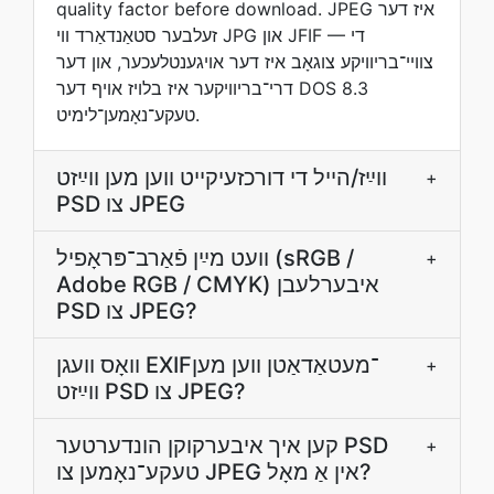
quality factor before download. JPEG איז דער
זעלבער סטאַנדאַרד ווי JPG און JFIF — די
צװײ־בריוויקע צוגאָב איז דער אויגענטלעכער, און דער
דרי־בריוויקער איז בלויז אױף דער DOS 8.3
טעקע־נאָמען־לימיט.
װײַז/הײל די דורכזעיקייט װען מען װײַזט
+
PSD צו JPEG
װעט מײַן פֿאַרב־פּראָפיל (sRGB /
+
Adobe RGB / CMYK) איבערלעבן
PSD צו JPEG?
וואָס וועגן EXIF־מעטאַדאַטן װען מען
+
װײַזט PSD צו JPEG?
קען איך איבערקוקן הונדערטער PSD
+
טעקע־נאָמען צו JPEG אין אַ מאָל?