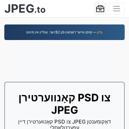
JPEG
.to
— קויפן אייער דאָמאַין פֿון $2/יאָר. אָנליין אין מינוט.
נײן
קאָנווערטירן PSD צו
JPEG
קאָנווערטירן דיין PSD צו JPEG דאָקומענטן
עפערטלאַסלי