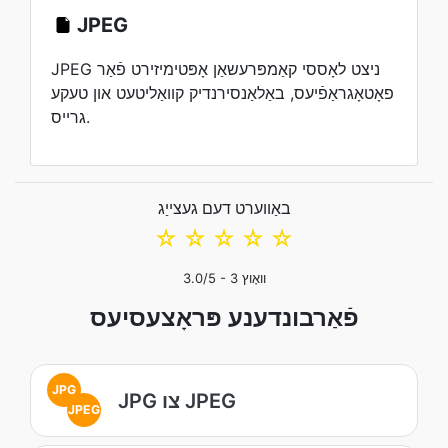
JPEG
JPEG ניצט לאָססי קאַמפּרעשאַן אָפּטימיזירט פֿאַר
פאָטאָגראַפֿיעס, באַלאַנסירנדיק קוואַליטעט און טעקע
גרייס.
באַווערט דעם געצייַג
☆
☆
☆
☆
☆
וואָוץ
3
/5 -
3.0
פֿאַרבונדענע פּראָצעסיעס
JPG
JPG צו JPEG
JPEG