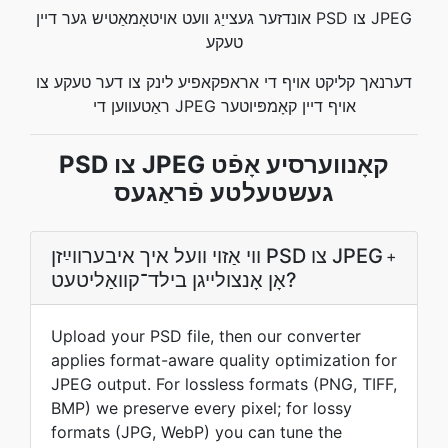
אונדזער געצייַג וועט אויטאָמאַטיש גער דיין PSD צו JPEG
טעקע
דערנאך קליקט אויף די אראפקאפיע לינק צו דער טעקע צו
ראַטעווען די JPEG אויף דיין קאָמפּיוטער
PSD צו JPEG קאָנווערסיע אָפֿט
געשטעלטע פֿראַגעס
ווי אַזוי װעל איך איבערװײַזן PSD צו JPEG
+
אָן אָנצולײגן בילד־קװאַליטעט?
Upload your PSD file, then our converter
applies format-aware quality optimization for
JPEG output. For lossless formats (PNG, TIFF,
BMP) we preserve every pixel; for lossy
formats (JPG, WebP) you can tune the