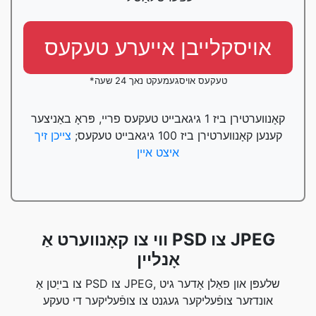
אויסקלייבן אייערע טעקעס
*טעקעס אויסגעמעקט נאך 24 שעה
קאָנווערטירן ביז 1 גיגאבייט טעקעס פריי, פּראָ באַניצער
קענען קאָנווערטירן ביז 100 גיגאבייט טעקעס;
צייכן זיך
איצט איין
ווי צו קאָנווערט אַ PSD צו JPEG
אָנליין
צו בייַטן אַ PSD צו JPEG, שלעפּן און פאַלן אָדער גיט
אונדזער צופֿעליקער געגנט צו צופֿעליקער די טעקע