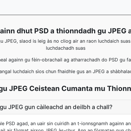
rainn dhut PSD a thionndadh gu JPEG a
 JPEG, slaod is leig às no cliog air an raon luchdaich suas
luchdachadh suas
neal againn gu fèin-obrachail ag atharrachadh do PSD gu f
cheangal luchdaich sìos chun fhaidhle gus an JPEG a shàbhal
gu JPEG Ceistean Cumanta mu Thion
gu JPEG gun càileachd an deilbh a chall?
le PSD agad, an uair sin cuiridh an t-ionnsgnamh againn 
il air fòrmat airson JPEG às-chur. Ann an fòrmatan gun cha