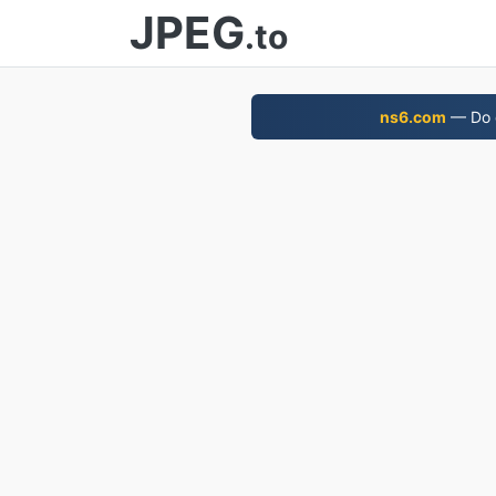
JPEG
.to
ns6.com
— Do d