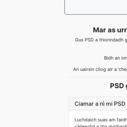
Mar as ur
Gus PSD a thionndadh gu
Bidh an in
An uairsin cliog air a ’
PSD 
Ciamar a nì mi PSD 
Luchdaich suas am faidh
càileachd a tha mothacha