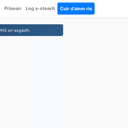
Prìsean
Log a-steach
Cuir d’ainm ris
 DNS an-asgaidh.