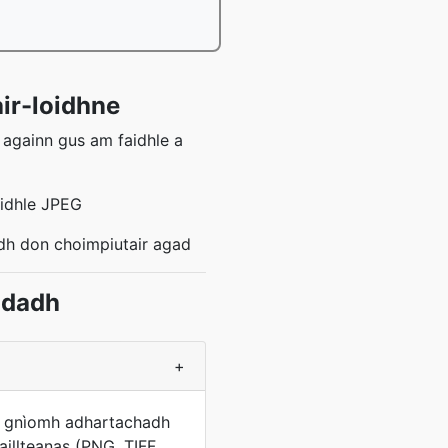
ir-loidhne
 againn gus am faidhle a
aidhle JPEG
adh don choimpiutair agad
ndadh
+
an gnìomh adhartachadh
illteanas (PNG, TIFF,