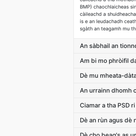
BMP) chaochlaicheas sin
càileachd a shuidheacha
is e an leudachadh ceathr
sgàth an teagamh mu th
An sàbhail an tion
Am bi mo phròifil 
Dè mu mheata-dàta 
An urrainn dhomh c
Ciamar a tha PSD r
Dè an rùn agus dè 
Dè cho beag's as ur