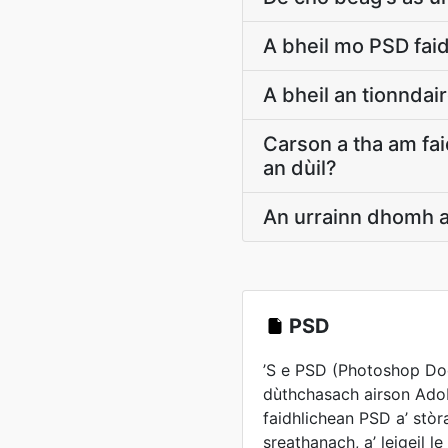
A bheil mo PSD faid
A bheil an tionnda
Carson a tha am fa
an dùil?
An urrainn dhomh 
PSD
’S e PSD (Photoshop Doc
dùthchasach airson Ado
faidhlichean PSD a’ stò
sreathanach, a’ leigeil 