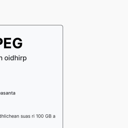
PEG
 oidhirp
easanta
dhlichean suas ri 100 GB a