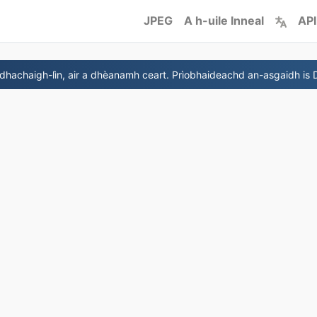
JPEG
A h-uile Inneal
API
hachaigh-lìn, air a dhèanamh ceart. Prìobhaideachd an-asgaidh is