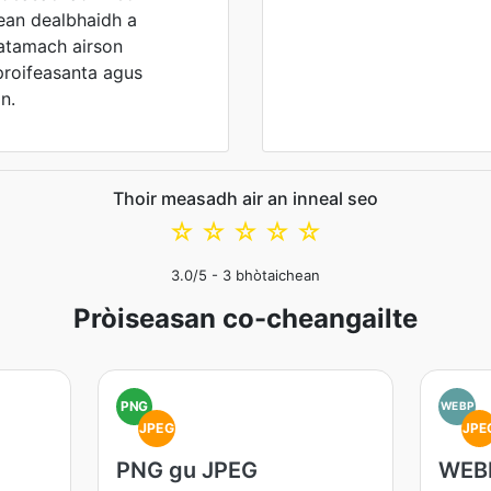
dean dealbhaidh a
atamach airson
proifeasanta agus
n.
Thoir measadh air an inneal seo
☆
☆
☆
☆
☆
3.0
/5 -
3
bhòtaichean
Pròiseasan co-cheangailte
PNG
WEBP
JPEG
JPE
PNG gu JPEG
WEB