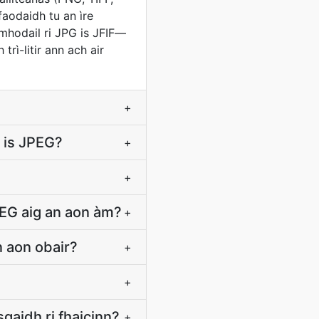
aodaidh tu an ìre
mhodail ri JPG is JFIF—
trì-litir ann ach air
+
 is JPEG?
+
+
EG aig an aon àm?
+
n aon obair?
+
?
+
gaidh ri fhaicinn?
+