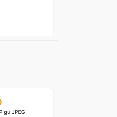
G
P gu JPEG