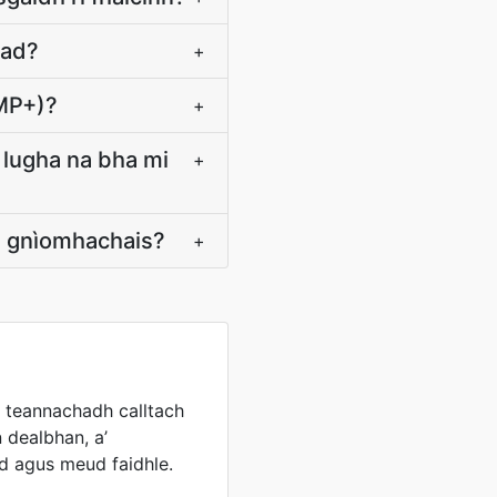
sad?
+
0MP+)?
+
 lugha na bha mi
+
u gnìomhachais?
+
 teannachadh calltach
 dealbhan, a’
d agus meud faidhle.