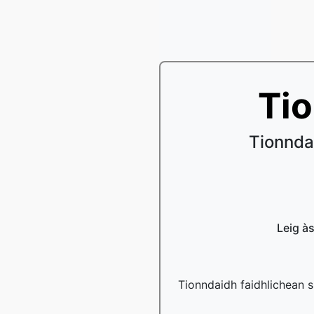
Ti
Tionnda
Leig à
Tionndaidh faidhlichean s