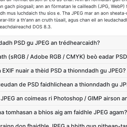
n gach piogsail; ann an fòrmatan le cailleadh (JPG, WebP) f
dh mus luchdaich thu sìos e. Tha JPEG mar an aon sheata-
ar-litir a th'ann an cruth tùsail, agus chan eil an leudachadh 
eachdaireachd DOS 8.3.
ndadh PSD gu JPEG an trédhearcaidh?
dath (sRGB / Adobe RGB / CMYK) beò eadar PSD
EXIF nuair a thèid PSD a thionndadh gu JPEG?
eudan de PSD faidhlichean a thionndadh gu JP
i JPEG an coimeas ri Photoshop / GIMP airson a
na tomhasan a bhios aig am faidhle JPEG agam
rainn don fhaidhle JPEG a bhith gun nithean-tas