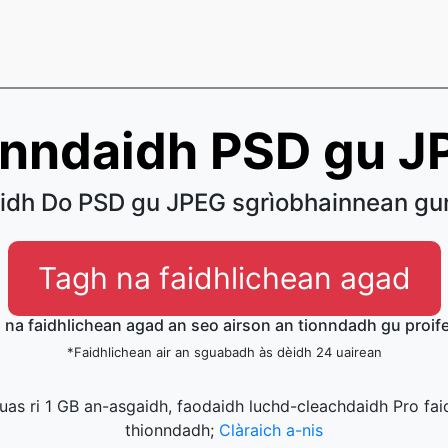
onndaidh PSD gu J
idh Do PSD gu JPEG sgrìobhainnean gun
Tagh na faidhlichean agad
s na faidhlichean agad an seo airson an tionndadh gu proif
*Faidhlichean air an sguabadh às dèidh 24 uairean
uas ri 1 GB an-asgaidh, faodaidh luchd-cleachdaidh Pro fai
thionndadh;
Clàraich a-nis