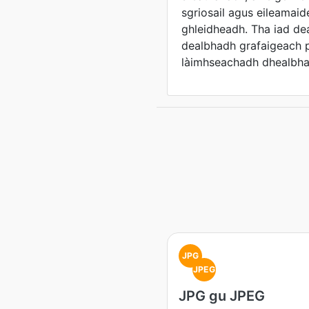
sgriosail agus eileamai
ghleidheadh. Tha iad de
dealbhadh grafaigeach 
làimhseachadh dhealbha
JPG
JPEG
JPG gu JPEG