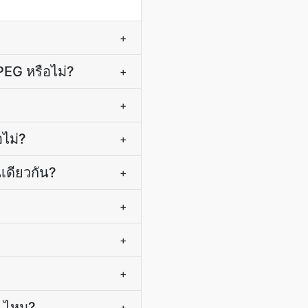
+
PEG หรือไม่?
+
+
ไม่?
+
เดียวกัน?
+
+
+
+
) ไหม?
+