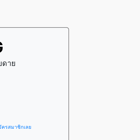
G
ายดาย
มัครสมาชิกเลย