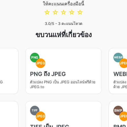
ให้คะแนนเครื่องมือนี้
☆
☆
☆
☆
☆
3.0
/5 -
3
คะแนนโหวต
ขบวนแห่ที่เกี่ยวข้อง
PNG
WEBP
JPEG
JPE
PNG ถึง JPEG
WEBP
EG
ตัวแปลง PNG เป็น JPEG ออนไลน์ฟรีด้วย
ตัวแปลง
JPEG.to
ด้วย JP
BMP
TIFF
JPEG
JPE