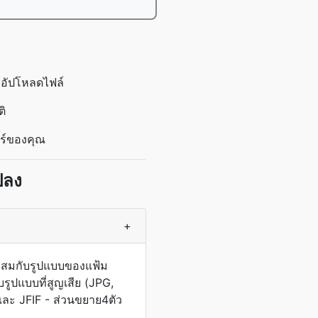
ออัปโหลดไฟล์
ติ
อร์ของคุณ
ปลง
+
ะสมกับรูปแบบของแฟ้ม
รูปแบบที่สูญเสีย (JPG,
ละ JFIF - ส่วนขยาย4ตัว