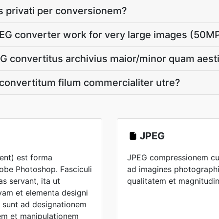
s privati per conversionem?
EG converter work for very large images (50M
convertitus archivius maior/minor quam aest
convertitum filum commercialiter utre?
JPEG
nt) est forma
JPEG compressionem cum 
obe Photoshop. Fasciculi
ad imagines photographi
s servant, ita ut
qualitatem et magnitudin
vam et elementa designi
i sunt ad designationem
em et manipulationem