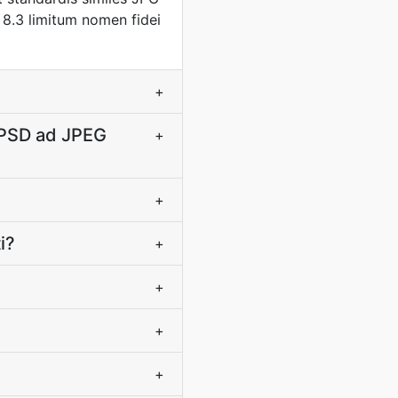
S 8.3 limitum nomen fidei
+
 PSD ad JPEG
+
+
i?
+
+
+
+