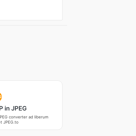
G
 in JPEG
PEG converter ad liberum
et JPEG.to