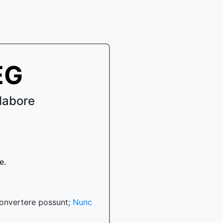
EG
labore
e.
convertere possunt;
Nunc