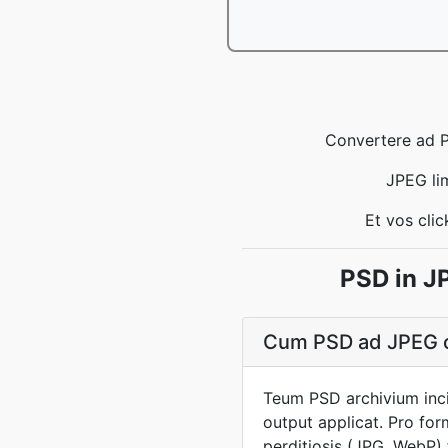
Convertere ad P
JPEG li
Et vos cli
PSD in J
Cum PSD ad JPEG co
Teum PSD archivium inci
output applicat. Pro fo
perditiosis (JPG, WebP) 