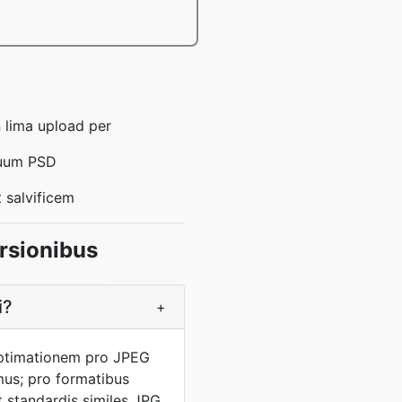
 lima upload per
tuum PSD
 salvificem
rsionibus
i?
+
 optimationem pro JPEG
mus; pro formatibus
t standardis similes JPG