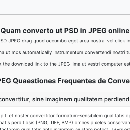
Quam converto ut PSD in JPEG online
SD JPEG drag quod occumbo eget area nostra, vel click in
ma ut mos automatically instrumentum convertendi nostri 
ck the download link to the JPEG lima ut vestri computer est
PEG Quaestiones Frequentes de Conve
nvertitur, sine imaginem qualitatem perdiend
pit, et noster convertitor formatum-sensibilem qualitatis
rmatis perditiosis (PNG, TIFF, BMP) omnes pixeles conserva
factorem qualitatis ante incipitem ajustare potest. JPEG es