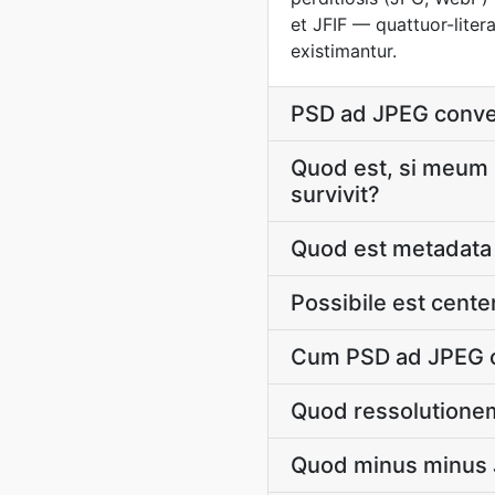
et JFIF — quattuor-liter
existimantur.
PSD ad JPEG conve
Quod est, si meum
survivit?
Quod est metadata 
Possibile est cent
Cum PSD ad JPEG c
Quod ressolutione
Quod minus minus J