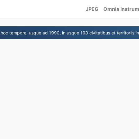
JPEG
Omnia Instru
 hoc tempore, usque ad 1990, in usque 100 civitatibus et territoriis in