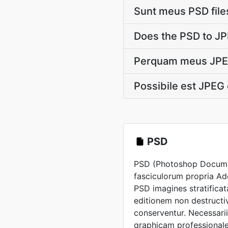
Sunt meus PSD file
Does the PSD to JP
Perquam meus JPEG 
Possibile est JPEG 
PSD
PSD (Photoshop Docume
fasciculorum propria Ad
PSD imagines stratificata
editionem non destructi
conserventur. Necessari
graphicam professional