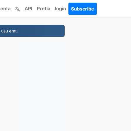
menta
API
Pretia
login
Subscribe
 usu erat.