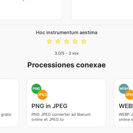
Hoc instrumentum aestima
☆
☆
☆
☆
☆
3.0
/5 -
3
vox
Processiones conexae
PNG
WEBP
JPEG
JPE
PNG in JPEG
WEBP
gratis
PNG JPEG converter ad liberum
WEBP J
online et JPEG.to
online 