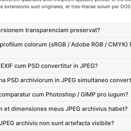
ae extensionis sunt originales, et tres-literae solum per DO
rsionem transparenciam preservat?
 profilum colorum (sRGB / Adobe RGB / CMYK)
EXIF cum PSD convertitur in JPEG?
ena PSD archiviorum in JPEG simultaneo convert
omparatur cum Photoshop / GIMP pro iugum?
m et dimensiones meus JPEG archivius habet?
PEG archivio non sunt artefacta visibile?