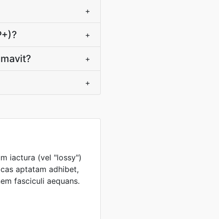
+
P+)?
+
imavit?
+
+
iactura (vel "lossy")
cas aptatam adhibet,
em fasciculi aequans.