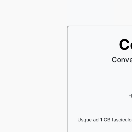
C
Conve
H
Usque ad 1 GB fasciculo