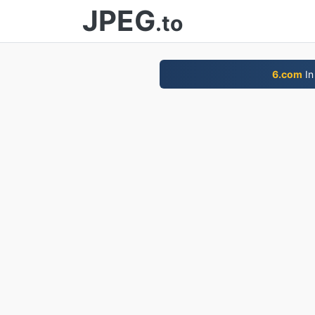
JPEG
.to
6.com
In