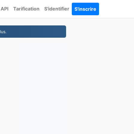
API
Tarification
S'identifier
S'inscrire
lus.