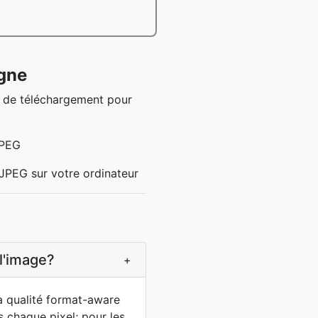
gne
e de téléchargement pour
JPEG
e JPEG sur votre ordinateur
l'image?
+
la qualité format-aware
 chaque pixel; pour les