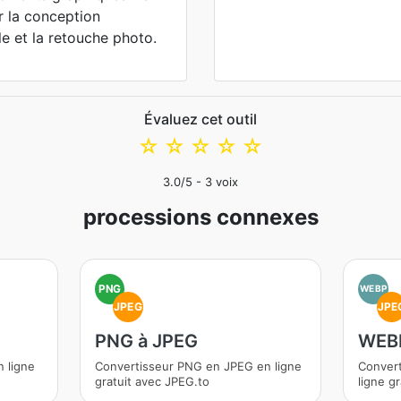
r la conception
e et la retouche photo.
Évaluez cet outil
☆
☆
☆
☆
☆
3.0
/5 -
3
voix
processions connexes
PNG
WEBP
JPEG
JPE
PNG à JPEG
WEBP
 ligne
Convertisseur PNG en JPEG en ligne
Conver
gratuit avec JPEG.to
ligne g