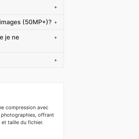
+
s images (50MP+)?
+
e je ne
+
+
une compression avec
 photographies, offrant
et taille du fichier.