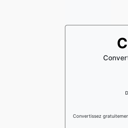
C
Convert
D
Convertissez gratuitement