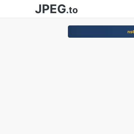
JPEG
.to
ns