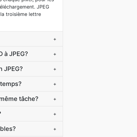
 téléchargement. JPEG
la troisième lettre
+
SD à JPEG?
+
en JPEG?
+
e temps?
+
a même tâche?
+
?
+
ibles?
+