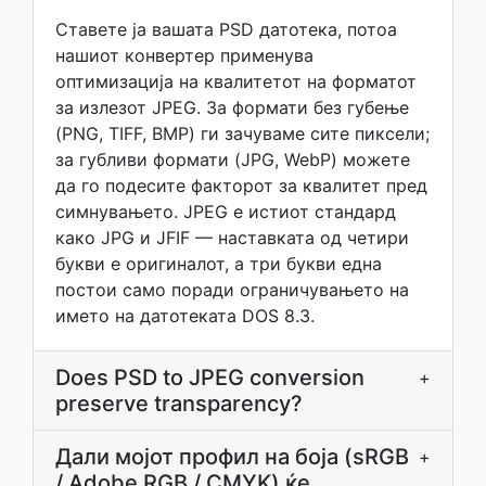
Ставете ја вашата PSD датотека, потоа
нашиот конвертер применува
оптимизација на квалитетот на форматот
за излезот JPEG. За формати без губење
(PNG, TIFF, BMP) ги зачуваме сите пиксели;
за губливи формати (JPG, WebP) можете
да го подесите факторот за квалитет пред
симнувањето. JPEG е истиот стандард
како JPG и JFIF — наставката од четири
букви е оригиналот, а три букви една
постои само поради ограничувањето на
името на датотеката DOS 8.3.
Does PSD to JPEG conversion
+
preserve transparency?
Дали мојот профил на боја (sRGB
+
/ Adobe RGB / CMYK) ќе