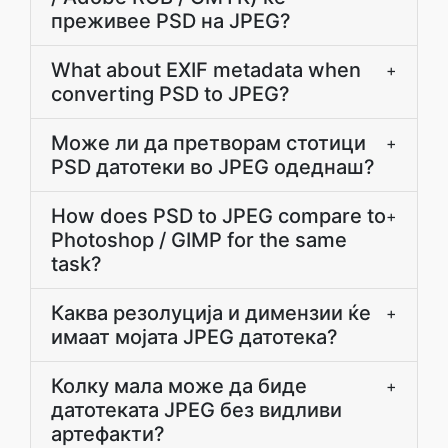
преживее PSD на JPEG?
What about EXIF metadata when
+
converting PSD to JPEG?
Може ли да претворам стотици
+
PSD датотеки во JPEG одеднаш?
How does PSD to JPEG compare to
+
Photoshop / GIMP for the same
task?
Каква резолуција и димензии ќе
+
имаат мојата JPEG датотека?
Колку мала може да биде
+
датотеката JPEG без видливи
артефакти?