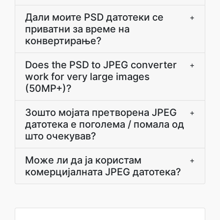
Дали моите PSD датотеки се
+
приватни за време на
конвертирање?
Does the PSD to JPEG converter
+
work for very large images
(50MP+)?
Зошто мојата претворена JPEG
+
датотека е поголема / помала од
што очекував?
Може ли да ја користам
+
комерцијалната JPEG датотека?