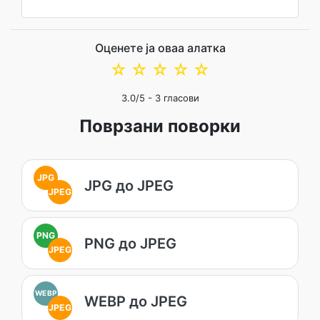
Оценете ја оваа алатка
☆
☆
☆
☆
☆
3.0
/5 -
3
гласови
Поврзани поворки
JPG
JPG до JPEG
JPEG
PNG
PNG до JPEG
JPEG
WEBP
WEBP до JPEG
JPEG