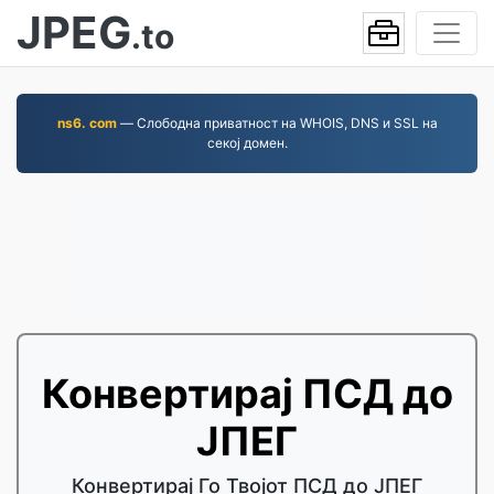
JPEG
.to
ns6. com
— Слободна приватност на WHOIS, DNS и SSL на
секој домен.
Конвертирај ПСД до
ЈПЕГ
Конвертирај Го Твојот ПСД до ЈПЕГ