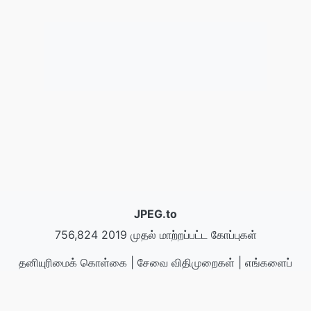
JPEG.to
756,824 2019 முதல் மாற்றப்பட்ட கோப்புகள்
தனியுரிமைக் கொள்கை
|
சேவை விதிமுறைகள்
|
எங்களைப்
பற்றி
|
எங்களை தொடர்பு கொள்ள
|
API
|
மாதிரிகள்
|
பயன்பாட்டை நிறுவுக