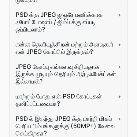
PSD க்கு JPEG ஐ ஒரே பணிக்காக
+
ஃபோட்டோஷாப் / ஜிம்ப் க்கு எப்படி
ஒப்பிடலாம்?
என்ன தெளிவுத்திறன் மற்றும் அளவுகள்
+
என் JPEG கோப்பில் இருக்கும்?
JPEG கோப்பு எவ்வளவு சிறியதாக
+
இருக்க முடியும் தெரியும் ஆர்டிஃபேக்ட்கள்
இல்லாமல்?
மாற்றும் போது என் PSD கோப்புகள்
+
தனிப்பட்டவையா?
PSD ல் இருந்து JPEG க்கு மாற்றி மிகப்
+
பெரிய பிம்பங்களுக்கு (50MP+) வேலை
செய்கிறதா?