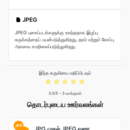
JPEG
JPEG புகைப்படங்களுக்கு உகந்ததாக இழப்பு
சுருக்கத்தைப் பயன்படுத்துகிறது, தரம் மற்றும் கோப்பு
அளவை சமநிலைப்படுத்துகிறது.
இந்த கருவியை மதிப்பிடவும்
☆
☆
☆
☆
☆
3.0
/5 -
3
வாக்குகள்
தொடர்புடைய ஊர்வலங்கள்
JPG
JPG முதல் JPEG வரை