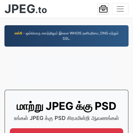
JPEG
.to
எஸ்6
- ஒவ்வொரு களத்திலும் இலவச WHOIS தனியுரிமை, DNS மற்றும்
SSL.
மாற்று JPEG க்கு PSD
உங்கள் JPEG க்கு PSD சிரமமின்றி ஆவணங்கள்