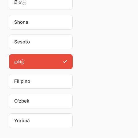
සිංහල
Shona
Sesoto
தமிழ்
Filipino
O'zbek
Yorùbá