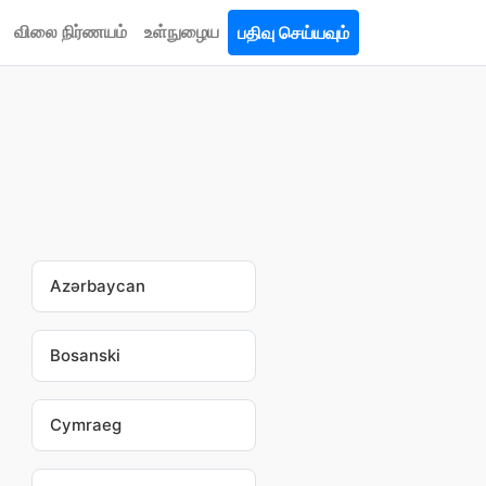
விலை நிர்ணயம்
உள்நுழைய
பதிவு செய்யவும்
Azərbaycan
Bosanski
Cymraeg