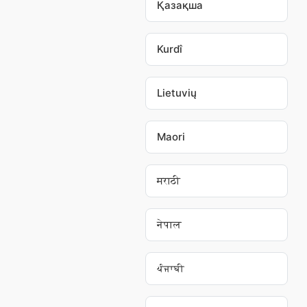
Қазақша
Kurdî
Lietuvių
Maori
मराठी
नेपाल
ਪੰਜਾਬੀ