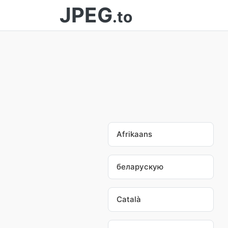
JPEG
.to
Afrikaans
беларускую
Català