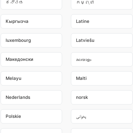
ಕನ್ನಡ
កម្ពុជា
Кыргызча
Latine
luxembourg
Latviešu
Македонски
മലയാളം
Melayu
Malti
Nederlands
norsk
Polskie
پخوانی