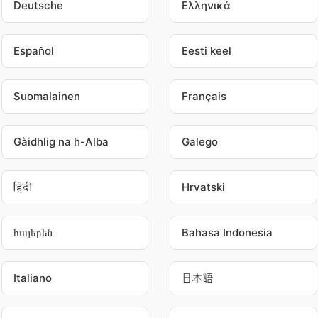
Deutsche
Ελληνικά
Español
Eesti keel
Suomalainen
Français
Gàidhlig na h-Alba
Galego
हिंदी
Hrvatski
հայերեն
Bahasa Indonesia
Italiano
日本語