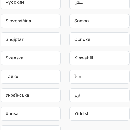
Pусский
سنڌي
Slovenščina
Samoa
Shqiptar
Српски
Svenska
Kiswahili
Тайко
ไทย
Українська
اردو
Xhosa
Yiddish