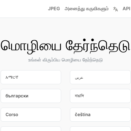
JPEG
அனைத்து கருவிகளும்
API
மொழியை தேர்ந்தெடு
உங்கள் விரும்பிய மொழியை தேர்ந்தெடு
አማርኛ
عربى
български
বাঙালি
Corso
čeština