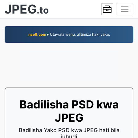
JPEG
.to
nse6.com
▸ Utawala wenu, ulitimiza haki yako.
Badilisha PSD kwa
JPEG
Badilisha Yako PSD kwa JPEG hati bila
juhudi