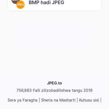
BMP hadi JPEG
JPEG
JPEG.to
756,683 Faili zilizobadilishwa tangu 2019
Sera ya Faragha
|
Sheria na Masharti
|
Kuhusu sisi
|
Wasiliana Nasi
|
API
|
Sampus
|
Weka Matumizi