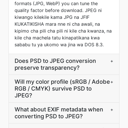
formats (JPG, WebP) you can tune the
quality factor before download. JPEG ni
kiwango kilekile kama JPG na JFIF
KUKATIKISHA mara nne ni cha awali, na
kipimo cha pili cha pili ni kile cha kwanza, na
kile cha machela tatu kinapatikana kwa
sababu tu ya ukomo wa jina wa DOS 8.3.
Does PSD to JPEG conversion
+
preserve transparency?
Will my color profile (sRGB / Adobe
+
RGB / CMYK) survive PSD to
JPEG?
What about EXIF metadata when
+
converting PSD to JPEG?