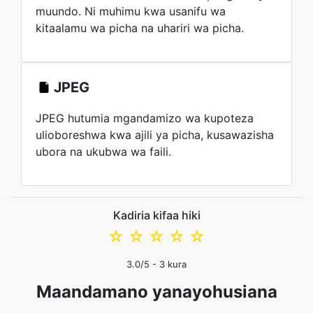
muundo. Ni muhimu kwa usanifu wa
kitaalamu wa picha na uhariri wa picha.
JPEG
JPEG hutumia mgandamizo wa kupoteza
ulioboreshwa kwa ajili ya picha, kusawazisha
ubora na ukubwa wa faili.
Kadiria kifaa hiki
☆
☆
☆
☆
☆
3.0
/5 -
3
kura
Maandamano yanayohusiana