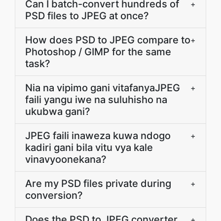
Can I batch-convert hundreds of
+
PSD files to JPEG at once?
How does PSD to JPEG compare to
+
Photoshop / GIMP for the same
task?
Nia na vipimo gani vitafanyaJPEG
+
faili yangu iwe na suluhisho na
ukubwa gani?
JPEG faili inaweza kuwa ndogo
+
kadiri gani bila vitu vya kale
vinavyoonekana?
Are my PSD files private during
+
conversion?
Does the PSD to JPEG converter
+