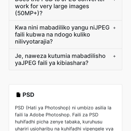
work for very large images
(50MP+)?
Kwa nini mabadiliko yangu niJPEG
+
faili kubwa na ndogo kuliko
nilivyotarajia?
Je, naweza kutumia mabadilisho
+
yaJPEG faili ya kibiashara?
PSD
PSD (Hati ya Photoshop) ni umbizo asilia la
faili la Adobe Photoshop. Faili za PSD
huhifadhi picha zenye tabaka, kuruhusu
uhariri usioharibu na kuhifadhi vipengele vya