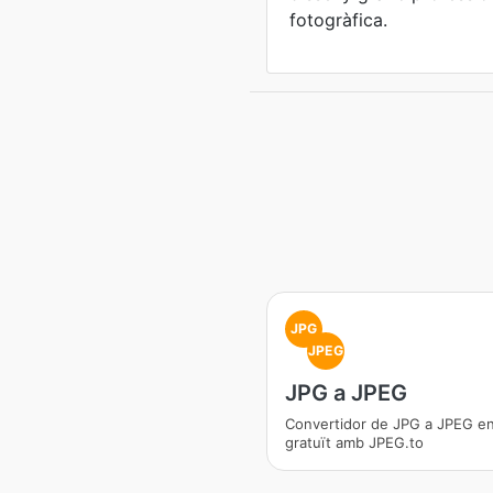
fotogràfica.
JPG
JPEG
JPG a JPEG
Convertidor de JPG a JPEG en 
gratuït amb JPEG.to