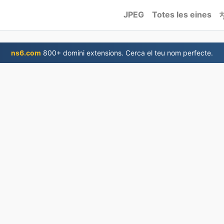
JPEG
Totes les eines
ns6.com
800+ domini extensions. Cerca el teu nom perfecte.