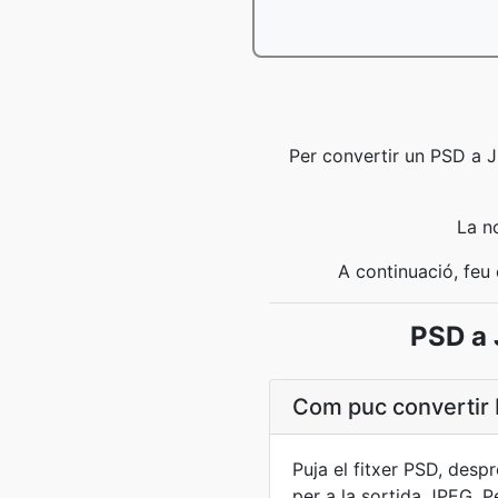
Per convertir un PSD a J
La n
A continuació, feu 
PSD a 
Com puc convertir 
Puja el fitxer PSD, desp
per a la sortida JPEG. P