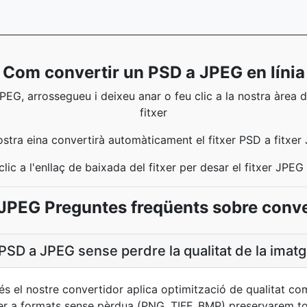
Com convertir un PSD a JPEG en línia
PEG, arrossegueu i deixeu anar o feu clic a la nostra àrea d
fitxer
ostra eina convertirà automàticament el fitxer PSD a fitxer
clic a l'enllaç de baixada del fitxer per desar el fitxer JPEG
JPEG Preguntes freqüents sobre conv
PSD a JPEG sense perdre la qualitat de la imat
rés el nostre convertidor aplica optimització de qualitat c
er a formats sense pèrdua (PNG, TIFF, BMP) preservarem tot