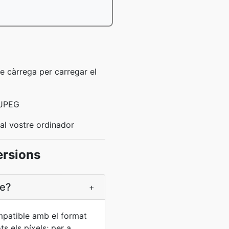
e càrrega per carregar el
 JPEG
 al vostre ordinador
ersions
ge?
+
ompatible amb el format
s els píxels; per a