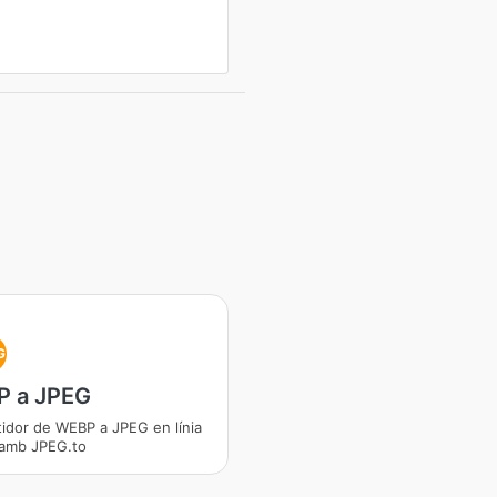
G
 a JPEG
idor de WEBP a JPEG en línia
 amb JPEG.to