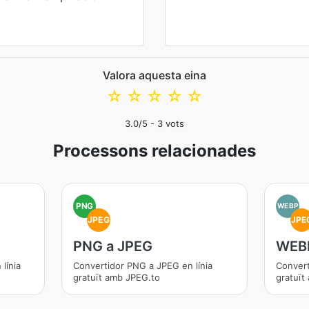
Valora aquesta eina
☆
☆
☆
☆
☆
3.0
/5 -
3
vots
Processons relacionades
PNG
WEBP
JPEG
JPE
PNG a JPEG
WEBP
línia
Convertidor PNG a JPEG en línia
Convert
gratuït amb JPEG.to
gratuït