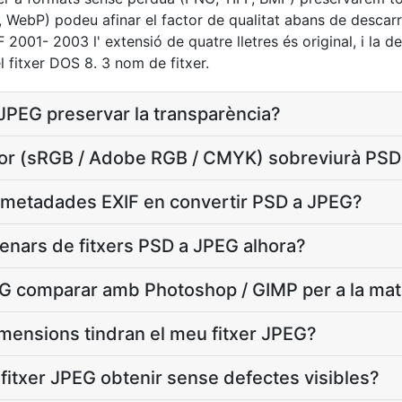
 WebP) podeu afinar el factor de qualitat abans de descarr
2001- 2003 l' extensió de quatre lletres és original, i la d
el fitxer DOS 8. 3 nom de fitxer.
 JPEG preservar la transparència?
olor (sRGB / Adobe RGB / CMYK) sobreviurà PS
 metadades EXIF en convertir PSD a JPEG?
enars de fitxers PSD a JPEG alhora?
 comparar amb Photoshop / GIMP per a la mat
imensions tindran el meu fitxer JPEG?
 fitxer JPEG obtenir sense defectes visibles?