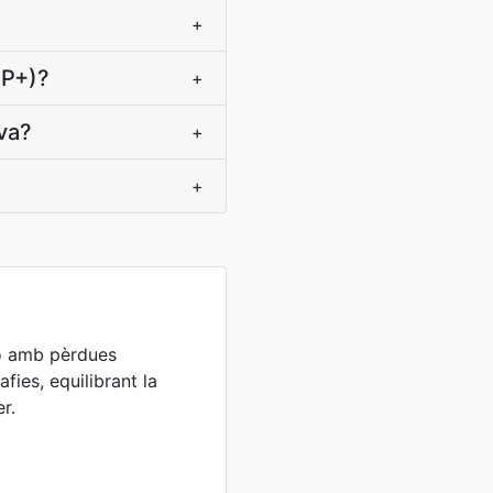
+
MP+)?
+
va?
+
+
ó amb pèrdues
fies, equilibrant la
er.