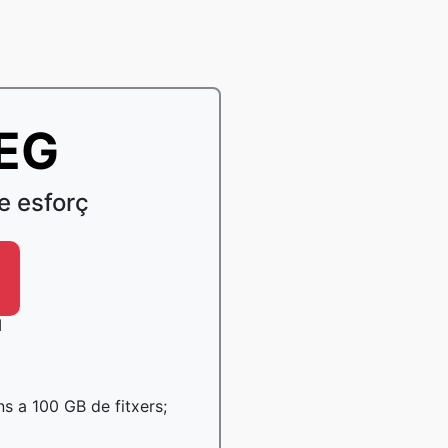
PEG
e esforç
l
ns a 100 GB de fitxers;