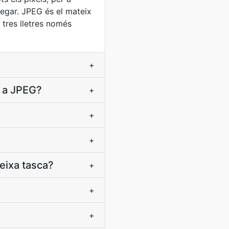
egar. JPEG és el mateix
e tres lletres només
+
D a JPEG?
+
+
+
eixa tasca?
+
+
+