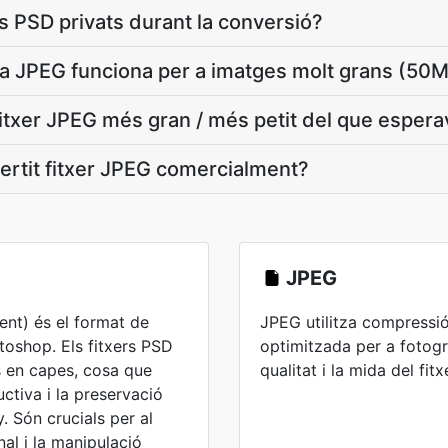
s PSD privats durant la conversió?
 a JPEG funciona per a imatges molt grans (50
itxer JPEG més gran / més petit del que espera
nvertit fitxer JPEG comercialment?
JPEG
t) és el format de
JPEG utilitza compressi
toshop. Els fitxers PSD
optimitzada per a fotogra
en capes, cosa que
qualitat i la mida del fitx
uctiva i la preservació
. Són crucials per al
nal i la manipulació