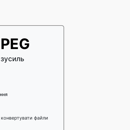
JPEG
 зусиль
ння
 конвертувати файли