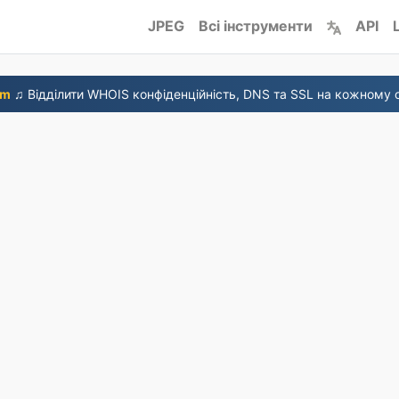
JPEG
Всі інструменти
API
om
♫ Відділити WHOIS конфіденційність, DNS та SSL на кожному о