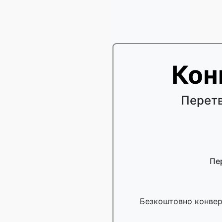
Кон
Перетв
Пе
Безкоштовно конвер