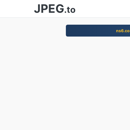
JPEG
.to
ns6.c