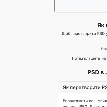
Як 
Щоб перетворити PSD у
На
Потім клацніть на
PSD в 
Як перетворити PS
Вивантажити ваш файл
виводу JPEG. Для форма