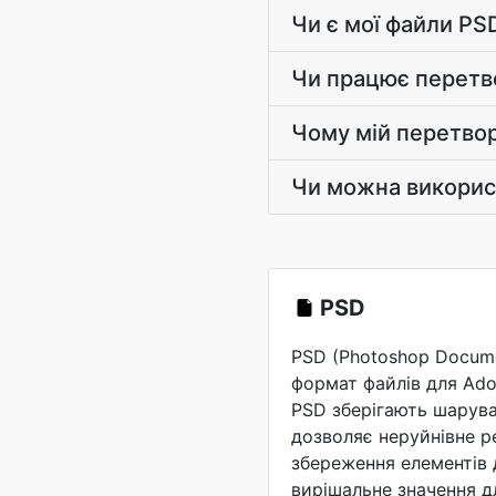
Чи є мої файли PS
Чи працює перетв
Чому мій перетвор
Чи можна викорис
PSD
PSD (Photoshop Docume
формат файлів для Ado
PSD зберігають шарува
дозволяє неруйнівне р
збереження елементів 
вирішальне значення д