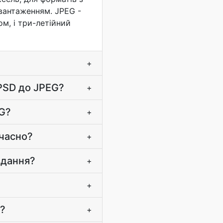
звантаженням. JPEG -
ом, і три-летійний
+
 PSD до JPEG?
+
EG?
+
очасно?
+
вдання?
+
+
в?
+