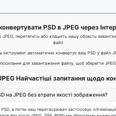
конвертувати PSD в JPEG через Інте
 JPEG, перетягніть або клацніть нашу область заванта
файл
ш інструмент автоматично конвертує ваш PSD у файл J
 посилання для завантаження файлу, щоб зберегти JPEG
JPEG Найчастіші запитання щодо ко
D на JPEG без втрати якості зображення?
 PSD, а потім наш перетворювач застосовує оптимізац
тів без втрат (PNG, TIFF, BMP) ми зберігаємо кожен пі