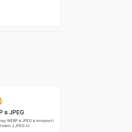
G
 в JPEG
тер WEBP в JPEG в Інтернеті
товно з JPEG.to