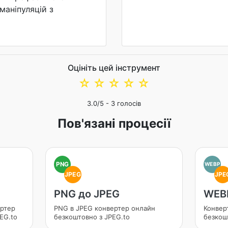
маніпуляцій з
Оцініть цей інструмент
☆
☆
☆
☆
☆
3.0
/5 -
3
голосів
Пов'язані процесії
PNG
WEBP
JPEG
JPE
PNG до JPEG
WEBP
ртер
PNG в JPEG конвертер онлайн
Конвер
EG.to
безкоштовно з JPEG.to
безкош