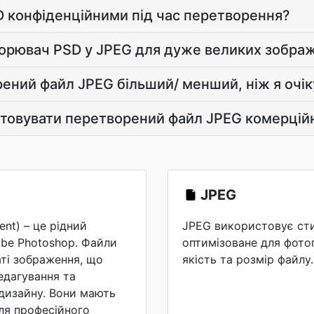
D конфіденційними під час перетворення?
орювач PSD у JPEG для дуже великих зобра
ений файл JPEG більший/ менший, ніж я очік
товувати перетворений файл JPEG комерцій
JPEG
nt) – це рідний
JPEG використовує сти
be Photoshop. Файли
оптимізоване для фото
ті зображення, що
якість та розмір файлу.
едагування та
дизайну. Вони мають
ля професійного